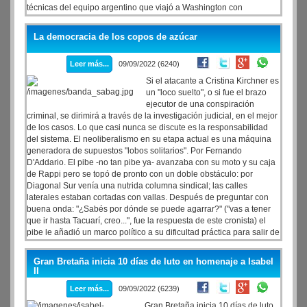
técnicas del equipo argentino que viajó a Washington con
referentes del FMI, y a partir del viernes se desarrollan las
"negociaciones finas" para lograr cerrar un acuerdo con el staff del
La democracia de los copos de azúcar
Fondo la semana próxima por la segunda revisión del programa,
correspondiente al segundo trimestre de 2022.
Leer más...
09/09/2022 (6240)
Si el atacante a Cristina Kirchner es
un "loco suelto", o si fue el brazo
ejecutor de una conspiración
criminal, se dirimirá a través de la investigación judicial, en el mejor
de los casos. Lo que casi nunca se discute es la responsabilidad
del sistema. El neoliberalismo en su etapa actual es una máquina
generadora de supuestos "lobos solitarios". Por Fernando
D'Addario. El pibe -no tan pibe ya- avanzaba con su moto y su caja
de Rappi pero se topó de pronto con un doble obstáculo: por
Diagonal Sur venía una nutrida columna sindical; las calles
laterales estaban cortadas con vallas. Después de preguntar con
buena onda: "¿Sabés por dónde se puede agarrar?" ("vas a tener
que ir hasta Tacuarí, creo...", fue la respuesta de este cronista) el
pibe le añadió un marco político a su dificultad práctica para salir de
ahí: "yo sabía que había vagos en la Argentina, ¡pero no pensé que
fueran tantos!"
Gran Bretaña inicia 10 días de luto en homenaje a Isabel
II
Leer más...
09/09/2022 (6239)
Gran Bretaña inicia 10 días de luto