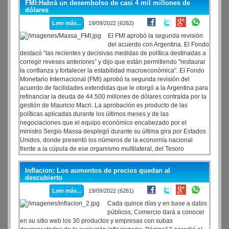
FMI:Habrá un desembolso de casi 4 mil millones de
dólares
Leer más...
19/09/2022 (6262)
El FMI aprobó la segunda revisión
del acuerdo con Argentina. El Fondo
destacó “las recientes y decisivas medidas de política destinadas a
corregir reveses anteriores” y dijo que están permitiendo "restaurar
la confianza y fortalecer la estabilidad macroeconómica". El Fondo
Monetario Internacional (FMI) aprobó la segunda revisión del
acuerdo de facilidades extendidas que le otorgó a la Argentina para
refinanciar la deuda de 44.500 millones de dólares contraída por la
gestión de Mauricio Macri. La aprobación es producto de las
políticas aplicadas durante los últimos meses y de las
negociaciones que el equipo económico encabezado por el
ministro Sergio Massa desplegó durante su última gira por Estados
Unidos, donde presentó los números de la economía nacional
frente a la cúpula de ese organismo multilateral, del Tesoro
norteamericano y de otras entidades internacionales.
Inflacion: Los aumentos de precios quedan al
descubierto
Leer más...
19/09/2022 (6261)
Cada quince días y en base a datos
públicos, Comercio dará a conocer
en su sitio web los 30 productos y empresas con subas