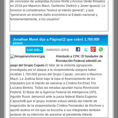
de concesión de autopistas Acceso Norte y Acceso Oeste firmados
en 2018 por Mauricio Macri, Guillermo Dietrich y Javier Iguacel. Lo
hicieron al considerarlos "lesivos al interés general", y que
“generaron un enorme daño económico al Estado nacional y,
fundamentalmente, a los usuarios".
Jonathan Morel dijo a Página/12 que cobró 1.760.000
pesos
Leer más...
15/09/2022 (6252)
Atentado a CFK: El fundador de
Revolución Federal admitió un
pago del Grupo Caputo
El líder de la violenta agrupación
investigada por el ataque a la vicepresidenta asegura haber
recibido 1.760.000 pesos del Grupo Caputo, cercano a Mauricio
Macri. La Justicia tiene bajo la lupa el financiamiento de los
imputados por el intento de asesinar a Cristina Kirchner. Por
Luciana Bertoia. Todas las miradas apuntan hacia Revolución
Federal. El titular de la Agencia Federal de Inteligencia (AFI),
Agustín Rossi, denunció ante la jueza federal María Eugenia
Capuchetti que el grupo violento estuvo detrás del intento de
magnicidio de la vicepresidenta Cristina Fernández de Kirchner y
aportó audios en los que se escucha a sus integrantes también
jactarse de su intención de asesinar al presidente Alberto