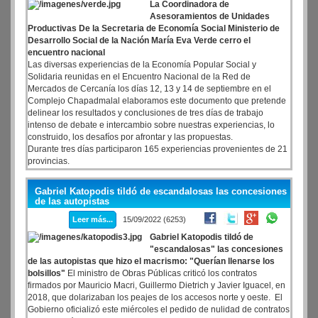
La Coordinadora de
Asesoramientos de Unidades
Productivas De la Secretaria de Economía Social Ministerio de
Desarrollo Social de la Nación María Eva Verde cerro el
encuentro nacional
Las diversas experiencias de la Economía Popular Social y
Solidaria reunidas en el Encuentro Nacional de la Red de
Mercados de Cercanía los días 12, 13 y 14 de septiembre en el
Complejo Chapadmalal elaboramos este documento que pretende
delinear los resultados y conclusiones de tres días de trabajo
intenso de debate e intercambio sobre nuestras experiencias, lo
construido, los desafíos por afrontar y las propuestas.
Durante tres días participaron 165 experiencias provenientes de 21
provincias.
Gabriel Katopodis tildó de escandalosas las concesiones
de las autopistas
Leer más...
15/09/2022 (6253)
Gabriel Katopodis tildó de
"escandalosas" las concesiones
de las autopistas que hizo el macrismo: "Querían llenarse los
bolsillos"
El ministro de Obras Públicas criticó los contratos
firmados por Mauricio Macri, Guillermo Dietrich y Javier Iguacel, en
2018, que dolarizaban los peajes de los accesos norte y oeste. El
Gobierno oficializó este miércoles el pedido de nulidad de contratos