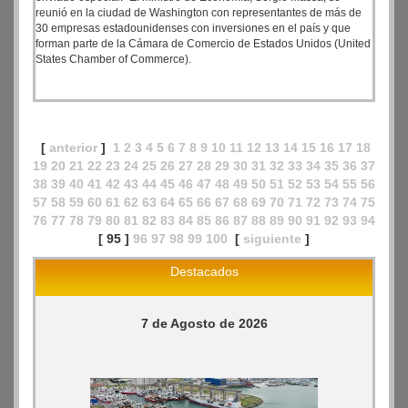
reunió en la ciudad de Washington con representantes de más de
30 empresas estadounidenses con inversiones en el país y que
forman parte de la Cámara de Comercio de Estados Unidos (United
States Chamber of Commerce).
[
anterior
]
1
2
3
4
5
6
7
8
9
10
11
12
13
14
15
16
17
18
19
20
21
22
23
24
25
26
27
28
29
30
31
32
33
34
35
36
37
38
39
40
41
42
43
44
45
46
47
48
49
50
51
52
53
54
55
56
57
58
59
60
61
62
63
64
65
66
67
68
69
70
71
72
73
74
75
76
77
78
79
80
81
82
83
84
85
86
87
88
89
90
91
92
93
94
[ 95 ]
96
97
98
99
100
[
siguiente
]
Destacados
7 de Agosto de 2026