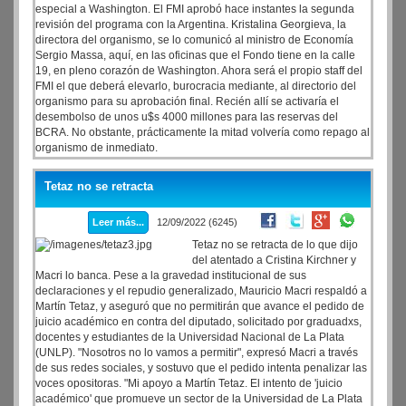
especial a Washington. El FMI aprobó hace instantes la segunda
revisión del programa con la Argentina. Kristalina Georgieva, la
directora del organismo, se lo comunicó al ministro de Economía
Sergio Massa, aquí, en las oficinas que el Fondo tiene en la calle
19, en pleno corazón de Washington. Ahora será el propio staff del
FMI el que deberá elevarlo, burocracia mediante, al directorio del
organismo para su aprobación final. Recién allí se activaría el
desembolso de unos u$s 4000 millones para las reservas del
BCRA. No obstante, prácticamente la mitad volvería como repago al
organismo de inmediato.
Tetaz no se retracta
Leer más...
12/09/2022 (6245)
Tetaz no se retracta de lo que dijo
del atentado a Cristina Kirchner y
Macri lo banca. Pese a la gravedad institucional de sus
declaraciones y el repudio generalizado, Mauricio Macri respaldó a
Martín Tetaz, y aseguró que no permitirán que avance el pedido de
juicio académico en contra del diputado, solicitado por graduadxs,
docentes y estudiantes de la Universidad Nacional de La Plata
(UNLP). "Nosotros no lo vamos a permitir", expresó Macri a través
de sus redes sociales, y sostuvo que el pedido intenta penalizar las
voces opositoras. "Mi apoyo a Martín Tetaz. El intento de 'juicio
académico' que promueve un sector de la Universidad de La Plata