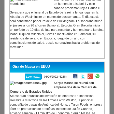
en homenaje a Isabel II y este
sábado proclaman rey a Carlos III
Se espera que el funeral de Estado de la reina tenga lugar en la
Abadía de Westminster en menos de dos semanas. El día exacto
será confirmado por el Palacio de Buckingham. La soberana murió
el jueves a los 96 años en Balmoral, Escocia. Gran Bretaña inicia
un período de 10 días de luto para recordar y homenajear a la reina
Isabel II, quien falleció el jueves a los 96 años en Balmoral, su
residencia de verano en Escocia, luego de un año con
complicaciones de salud, desde coronavirus hasta problemas de
movilidad.
Gira de Massa en EEUU
Leer más...
08/09/2022 (6238)
Sergio Massa se reunió con
empresarios de la Cámara de
Comercio de Estados Unidos
Se esperan anuncios de inversión de empresas alimenticias.
Recibirá a directivos de las firmas Lamb Weston, la principal
compañía de papas de América del Norte, y Tyson Foods, empresa
líder en producción de proteínas. Informe de Julián Guarino,
enviado especial.- El ministro de Economía, Sergio Massa, se