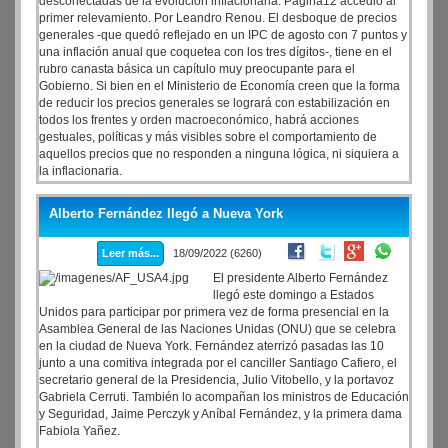
desconectadas de la evolución inflacionaria. Página12 accedió al
primer relevamiento. Por Leandro Renou. El desboque de precios
generales -que quedó reflejado en un IPC de agosto con 7 puntos y
una inflación anual que coquetea con los tres dígitos-, tiene en el
rubro canasta básica un capítulo muy preocupante para el
Gobierno. Si bien en el Ministerio de Economía creen que la forma
de reducir los precios generales se logrará con estabilización en
todos los frentes y orden macroeconómico, habrá acciones
gestuales, políticas y más visibles sobre el comportamiento de
aquellos precios que no responden a ninguna lógica, ni siquiera a
la inflacionaria.
Alberto Fernández llegó a Nueva York
Leer más...
18/09/2022 (6260)
El presidente Alberto Fernández
llegó este domingo a Estados
Unidos para participar por primera vez de forma presencial en la
Asamblea General de las Naciones Unidas (ONU) que se celebra
en la ciudad de Nueva York. Fernández aterrizó pasadas las 10
junto a una comitiva integrada por el canciller Santiago Cafiero, el
secretario general de la Presidencia, Julio Vitobello, y la portavoz
Gabriela Cerruti. También lo acompañan los ministros de Educación
y Seguridad, Jaime Perczyk y Aníbal Fernández, y la primera dama
Fabiola Yañez.