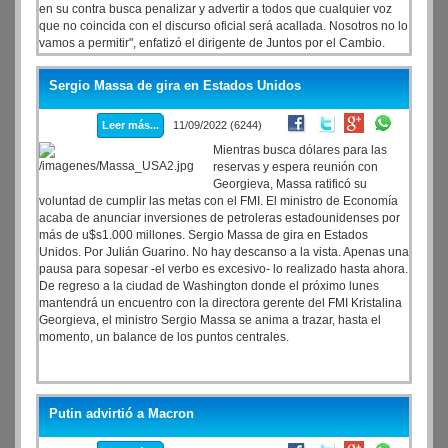
en su contra busca penalizar y advertir a todos que cualquier voz
que no coincida con el discurso oficial será acallada. Nosotros no lo
vamos a permitir", enfatizó el dirigente de Juntos por el Cambio.
Sergio Massa de gira en Estados Unidos
Leer más...
11/09/2022 (6244)
Mientras busca dólares para las
reservas y espera reunión con
Georgieva, Massa ratificó su
voluntad de cumplir las metas con el FMI. El ministro de Economía
acaba de anunciar inversiones de petroleras estadounidenses por
más de u$s1.000 millones. Sergio Massa de gira en Estados
Unidos. Por Julián Guarino. No hay descanso a la vista. Apenas una
pausa para sopesar -el verbo es excesivo- lo realizado hasta ahora.
De regreso a la ciudad de Washington donde el próximo lunes
mantendrá un encuentro con la directora gerente del FMI Kristalina
Georgieva, el ministro Sergio Massa se anima a trazar, hasta el
momento, un balance de los puntos centrales.
Putin advirtió a Macron