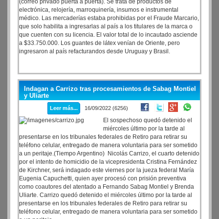
(correo privado puerta a puerta). Se trata de productos de
electrónica, relojería, marroquinería, insumos e instrumental
médico. Las mercaderías estaba prohibidas por el Fraude Marcario,
que solo habilita a ingresarlas al país a los titulares de la marca o
que cuenten con su licencia. El valor total de lo incautado asciende
a $33.750.000. Los guantes de látex venían de Oriente, pero
ingresaron al país refacturandos desde Uruguay y Brasil.
Indagan a Carrizo tras procesamientos de Sabag Montiel
y Uliarte
Leer más...
16/09/2022 (6256)
El sospechoso quedó detenido el
miércoles último por la tarde al
presentarse en los tribunales federales de Retiro para retirar su
teléfono celular, entregado de manera voluntaria para ser sometido
a un peritaje.(Tiempo Argentino) Nicolás Carrizo, el cuarto detenido
por el intento de homicidio de la vicepresidenta Cristina Fernández
de Kirchner, será indagado este viernes por la jueza federal María
Eugenia Capuchetti, quien ayer procesó con prisión preventiva
como coautores del atentado a Fernando Sabag Montiel y Brenda
Uliarte. Carrizo quedó detenido el miércoles último por la tarde al
presentarse en los tribunales federales de Retiro para retirar su
teléfono celular, entregado de manera voluntaria para ser sometido