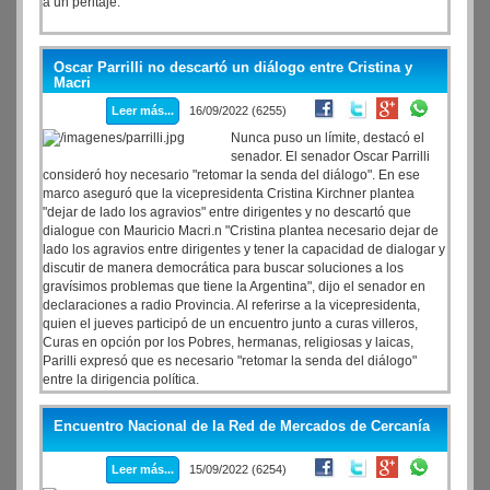
a un peritaje.
Oscar Parrilli no descartó un diálogo entre Cristina y
Macri
Leer más...
16/09/2022 (6255)
Nunca puso un límite, destacó el
senador. El senador Oscar Parrilli
consideró hoy necesario "retomar la senda del diálogo". En ese
marco aseguró que la vicepresidenta Cristina Kirchner plantea
"dejar de lado los agravios" entre dirigentes y no descartó que
dialogue con Mauricio Macri.n "Cristina plantea necesario dejar de
lado los agravios entre dirigentes y tener la capacidad de dialogar y
discutir de manera democrática para buscar soluciones a los
gravísimos problemas que tiene la Argentina", dijo el senador en
declaraciones a radio Provincia. Al referirse a la vicepresidenta,
quien el jueves participó de un encuentro junto a curas villeros,
Curas en opción por los Pobres, hermanas, religiosas y laicas,
Parilli expresó que es necesario "retomar la senda del diálogo"
entre la dirigencia política.
Encuentro Nacional de la Red de Mercados de Cercanía
Leer más...
15/09/2022 (6254)