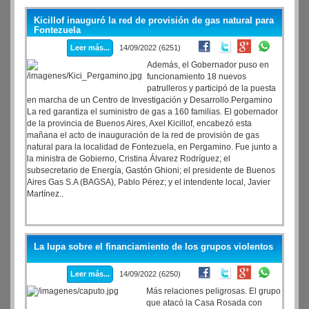
Fernández y al diputado Máximo Kirchner.
Kicillof inauguró la red de provisión de gas natural para
Fontezuela
Leer más...
14/09/2022 (6251)
Además, el Gobernador puso en
funcionamiento 18 nuevos
patrulleros y participó de la puesta
en marcha de un Centro de Investigación y Desarrollo.Pergamino
La red garantiza el suministro de gas a 160 familias. El gobernador
de la provincia de Buenos Aires, Axel Kicillof, encabezó esta
mañana el acto de inauguración de la red de provisión de gas
natural para la localidad de Fontezuela, en Pergamino. Fue junto a
la ministra de Gobierno, Cristina Álvarez Rodríguez; el
subsecretario de Energía, Gastón Ghioni; el presidente de Buenos
Aires Gas S.A (BAGSA), Pablo Pérez; y el intendente local, Javier
Martínez..
La lupa sobre el financiamiento de los grupos violentos
Leer más...
14/09/2022 (6250)
Más relaciones peligrosas. El grupo
que atacó la Casa Rosada con