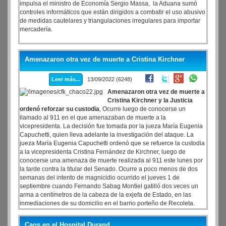
impulsa el ministro de Economía Sergio Massa, la Aduana sumó
controles informáticos que están dirigidos a combatir el uso abusivo
de medidas cautelares y triangulaciones irregulares para importar
mercadería.
Amenazaron otra vez de muerte a Cristina Kirchner
Leer más...
13/09/2022 (6248)
Amenazaron otra vez de muerte a
Cristina Kirchner y la Justicia
ordenó reforzar su custodia
, Ocurre luego de conocerse un
llamado al 911 en el que amenazaban de muerte a la
vicepresidenta. La decisión fue tomada por la jueza María Eugenia
Capuchetti, quien lleva adelante la investigación del ataque. La
jueza María Eugenia Capuchetti ordenó que se refuerce la custodia
a la vicepresidenta Cristina Fernández de Kirchner, luego de
conocerse una amenaza de muerte realizada al 911 este lunes por
la tarde contra la titular del Senado. Ocurre a poco menos de dos
semanas del intento de magnicidio ocurrido el jueves 1 de
septiembre cuando Fernando Sabag Montiel gatilló dos veces un
arma a centímetros de la cabeza de la exjefa de Estado, en las
inmediaciones de su domicilio en el barrio porteño de Recoleta.
Caos en el Hospital Durand