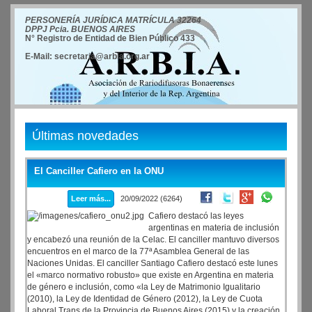
PERSONERÍA JURÍDICA MATRÍCULA 32264
DPPJ Pcia. BUENOS AIRES
N° Registro de Entidad de Bien Público 433
E-Mail: secretaria@arbia.org.ar
Últimas novedades
El Canciller Cafiero en la ONU
Leer más...
20/09/2022 (6264)
Cafiero destacó las leyes
argentinas en materia de inclusión
y encabezó una reunión de la Celac. El canciller mantuvo diversos
encuentros en el marco de la 77ª Asamblea General de las
Naciones Unidas. El canciller Santiago Cafiero destacó este lunes
el «marco normativo robusto» que existe en Argentina en materia
de género e inclusión, como «la Ley de Matrimonio Igualitario
(2010), la Ley de Identidad de Género (2012), la Ley de Cuota
Laboral Trans de la Provincia de Buenos Aires (2015) y la creación