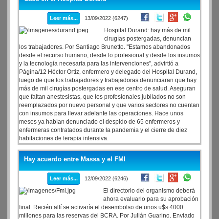
Leer más...
13/09/2022 (6247)
Hospital Durand: hay más de mil
cirugías postergadas, denuncian
los trabajadores. Por Santiago Brunetto. "Estamos abandonados
desde el recurso humano, desde lo profesional y desde los insumos
y la tecnología necesaria para las intervenciones", advirtió a
Página/12 Héctor Ortiz, enfermero y delegado del Hospital Durand,
luego de que los trabajadores y trabajadoras denunciaran que hay
más de mil cirugías postergadas en ese centro de salud. Aseguran
que faltan anestesistas, que los profesionales jubilados no son
reemplazados por nuevo personal y que varios sectores no cuentan
con insumos para llevar adelante las operaciones. Hace unos
meses ya habían denunciado el despido de 65 enfermeros y
enfermeras contratados durante la pandemia y el cierre de diez
habitaciones de terapia intensiva.
Hay acuerdo entre Massa y el FMI
Leer más...
12/09/2022 (6246)
El directorio del organismo deberá
ahora evaluarlo para su aprobación
final. Recién allí se activaría el desembolso de unos u$s 4000
millones para las reservas del BCRA. Por Julián Guarino. Enviado