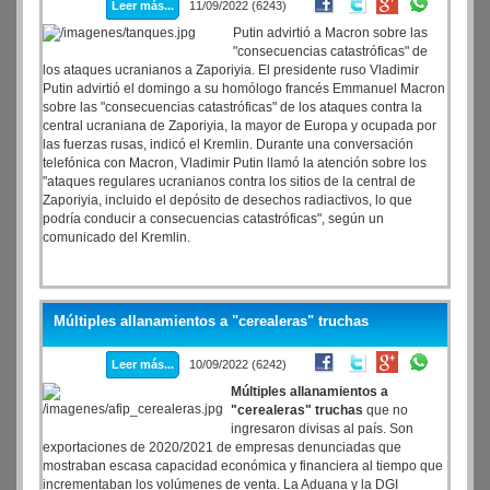
Leer más...
11/09/2022 (6243)
Putin advirtió a Macron sobre las
"consecuencias catastróficas" de
los ataques ucranianos a Zaporiyia. El presidente ruso Vladimir
Putin advirtió el domingo a su homólogo francés Emmanuel Macron
sobre las "consecuencias catastróficas" de los ataques contra la
central ucraniana de Zaporiyia, la mayor de Europa y ocupada por
las fuerzas rusas, indicó el Kremlin. Durante una conversación
telefónica con Macron, Vladimir Putin llamó la atención sobre los
"ataques regulares ucranianos contra los sitios de la central de
Zaporiyia, incluido el depósito de desechos radiactivos, lo que
podría conducir a consecuencias catastróficas", según un
comunicado del Kremlin.
Múltiples allanamientos a "cerealeras" truchas
Leer más...
10/09/2022 (6242)
Múltiples allanamientos a
"cerealeras" truchas
que no
ingresaron divisas al país. Son
exportaciones de 2020/2021 de empresas denunciadas que
mostraban escasa capacidad económica y financiera al tiempo que
incrementaban los volúmenes de venta. La Aduana y la DGI