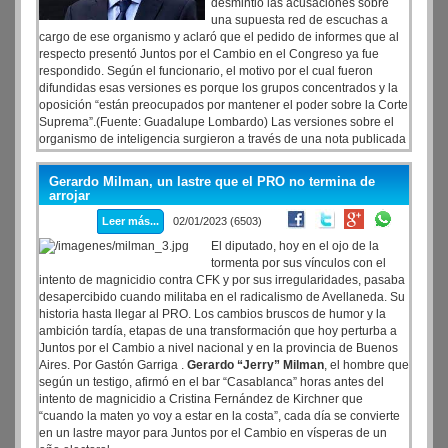
desmintió las acusaciones sobre
una supuesta red de escuchas a
cargo de ese organismo y aclaró que el pedido de informes que al
respecto presentó Juntos por el Cambio en el Congreso ya fue
respondido. Según el funcionario, el motivo por el cual fueron
difundidas esas versiones es porque los grupos concentrados y la
oposición “están preocupados por mantener el poder sobre la Corte
Suprema”.(Fuente: Guadalupe Lombardo) Las versiones sobre el
organismo de inteligencia surgieron a través de una nota publicada
en el diario Clarín, donde se afirma que la oposición de derecha
“denunció” la existencia de una “mesa militar” de espionaje.
Gerardo Milman, un lastre que el PRO no termina de
arrojar
Leer más...
02/01/2023 (6503)
El diputado, hoy en el ojo de la
tormenta por sus vínculos con el
intento de magnicidio contra CFK y por sus irregularidades, pasaba
desapercibido cuando militaba en el radicalismo de Avellaneda. Su
historia hasta llegar al PRO. Los cambios bruscos de humor y la
ambición tardía, etapas de una transformación que hoy perturba a
Juntos por el Cambio a nivel nacional y en la provincia de Buenos
Aires. Por Gastón Garriga .
Gerardo “Jerry” Milman
, el hombre que
según un testigo, afirmó en el bar “Casablanca” horas antes del
intento de magnicidio a Cristina Fernández de Kirchner que
“cuando la maten yo voy a estar en la costa”, cada día se convierte
en un lastre mayor para Juntos por el Cambio en vísperas de un