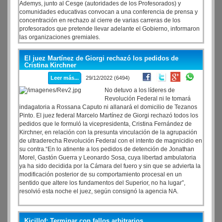
Ademys, junto al Cesge (autoridades de los Profesorados) y
comunidades educativas convocan a una conferencia de prensa y
concentración en rechazo al cierre de varias carreras de los
profesorados que pretende llevar adelante el Gobierno, informaron
las organizaciones gremiales.
El juez Martínez de Giorgi rechazó los pedidos de
Cristina Kirchner
Leer más...
29/12/2022 (6494)
No detuvo a los líderes de
Revolución Federal ni le tomará
indagatoria a Rossana Caputo ni allanará el domicilio de Tezanos
Pinto. El juez federal Marcelo Martínez de Giorgi rechazó todos los
pedidos que le formuló la vicepresidenta, Cristina Fernández de
Kirchner, en relación con la presunta vinculación de la agrupación
de ultraderecha Revolución Federal con el intento de magnicidio en
su contra.“En lo atinente a los pedidos de detención de Jonathan
Morel, Gastón Guerra y Leonardo Sosa, cuya libertad ambulatoria
ya ha sido decidida por la Cámara del fuero y sin que se advierta la
modificación posterior de su comportamiento procesal en un
sentido que altere los fundamentos del Superior, no ha lugar”,
resolvió esta noche el juez, según consignó la agencia NA.
Kicillof: Terminar con fallos arbitrarios