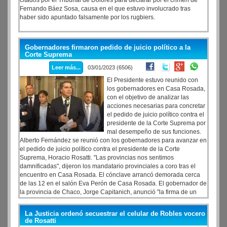
citados por el Tribunal de Dolores para declarar por el crimen de
Fernando Báez Sosa, causa en el que estuvo involucrado tras
haber sido apuntado falsamente por los rugbiers.
Gobernadores firmaron pedido de juicio político a la
Corte Suprema
Leer más...
03/01/2023 (6506)
El Presidente estuvo reunido con
los gobernadores en Casa Rosada,
con el objetivo de analizar las
acciones necesarias para concretar
el pedido de juicio político contra el
presidente de la Corte Suprema por
mal desempeño de sus funciones.
Alberto Fernández se reunió con los gobernadores para avanzar en
el pedido de juicio político contra el presidente de la Corte
Suprema, Horacio Rosatti. "Las provincias nos sentimos
damnificadas", dijeron los mandatario provinciales a coro tras el
encuentro en Casa Rosada. El cónclave arrancó demorada cerca
de las 12 en el salón Eva Perón de Casa Rosada. El gobernador de
la provincia de Chaco, Jorge Capitanich, anunció "la firma de un
pedido de juicio político" por mal desempeño de sus funciones de
los cuatro jueces de la Corte Suprema de Justicia, tras una reunión
La Justicia ordenó secuestrar el celular de Robles vocero
de mandatarios provinciales con el presidente Alberto Fernández
de Rosatti
en la Casa de Gobierno.