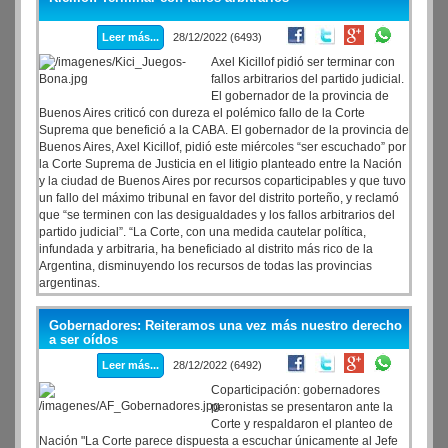
Leer más...
28/12/2022 (6493)
Axel Kicillof pidió ser terminar con
fallos arbitrarios del partido judicial.
El gobernador de la provincia de
Buenos Aires criticó con dureza el polémico fallo de la Corte
Suprema que benefició a la CABA. El gobernador de la provincia de
Buenos Aires, Axel Kicillof, pidió este miércoles “ser escuchado” por
la Corte Suprema de Justicia en el litigio planteado entre la Nación
y la ciudad de Buenos Aires por recursos coparticipables y que tuvo
un fallo del máximo tribunal en favor del distrito porteño, y reclamó
que “se terminen con las desigualdades y los fallos arbitrarios del
partido judicial”. “La Corte, con una medida cautelar política,
infundada y arbitraria, ha beneficiado al distrito más rico de la
Argentina, disminuyendo los recursos de todas las provincias
argentinas.
Gobernadores: Reiteramos una vez más nuestro derecho
a ser oídos
Leer más...
28/12/2022 (6492)
Coparticipación: gobernadores
peronistas se presentaron ante la
Corte y respaldaron el planteo de
Nación "La Corte parece dispuesta a escuchar únicamente al Jefe