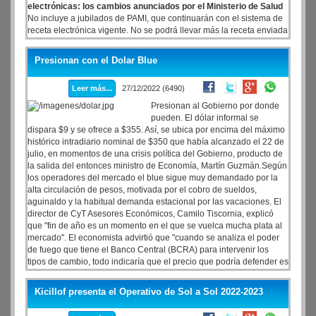
electrónicas: los cambios anunciados por el Ministerio de Salud
No incluye a jubilados de PAMI, que continuarán con el sistema de
receta electrónica vigente. No se podrá llevar más la receta enviada
por WhatsApp, mail o escaneada.
Presionan con el Dolar Blue
Leer más...
27/12/2022 (6490)
Presionan al Gobierno por donde
pueden. El dólar informal se
dispara $9 y se ofrece a $355. Así, se ubica por encima del máximo
histórico intradiario nominal de $350 que había alcanzado el 22 de
julio, en momentos de una crisis política del Gobierno, producto de
la salida del entonces ministro de Economía, Martín Guzmán.Según
los operadores del mercado el blue sigue muy demandado por la
alta circulación de pesos, motivada por el cobro de sueldos,
aguinaldo y la habitual demanda estacional por las vacaciones. El
director de CyT Asesores Económicos, Camilo Tiscornia, explicó
que "fin de año es un momento en el que se vuelca mucha plata al
mercado". El economista advirtió que "cuando se analiza el poder
de fuego que tiene el Banco Central (BCRA) para intervenir los
tipos de cambio, todo indicaría que el precio que podría defender es
más alto que el de $315 que veníamos viendo hasta ahora".
Kicillof presenta el Operativo de Sol a Sol 2022-2023