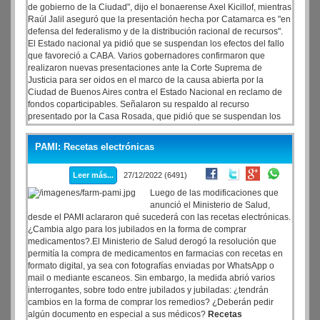
de gobierno de la Ciudad", dijo el bonaerense Axel Kicillof, mientras
Raúl Jalil aseguró que la presentación hecha por Catamarca es "en
defensa del federalismo y de la distribución racional de recursos".
El Estado nacional ya pidió que se suspendan los efectos del fallo
que favoreció a CABA. Varios gobernadores confirmaron que
realizaron nuevas presentaciones ante la Corte Suprema de
Justicia para ser oidos en el marco de la causa abierta por la
Ciudad de Buenos Aires contra el Estado Nacional en reclamo de
fondos coparticipables. Señalaron su respaldo al recurso
presentado por la Casa Rosada, que pidió que se suspendan los
efectos del fallo que ordenó que se debe aumentar el porcentaje
que le paga por coparticipación de 2,32 a 2,95.
PAMI: Recetas electrónicas
Leer más...
27/12/2022 (6491)
Luego de las modificaciones que
anunció el Ministerio de Salud,
desde el PAMI aclararon qué sucederá con las recetas electrónicas.
¿Cambia algo para los jubilados en la forma de comprar
medicamentos?.El Ministerio de Salud derogó la resolución que
permitía la compra de medicamentos en farmacias con recetas en
formato digital, ya sea con fotografías enviadas por WhatsApp o
mail o mediante escaneos. Sin embargo, la medida abrió varios
interrogantes, sobre todo entre jubilados y jubiladas: ¿tendrán
cambios en la forma de comprar los remedios? ¿Deberán pedir
algún documento en especial a sus médicos?
Recetas