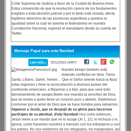
Corte Suprema de Justicia a favor de la Ciudad de Buenos Aires.
Estoy convencido de que la resolución carece de los fundamentos
exigidos a toda decisión judicial y por lo tanto está viciada, afecta
legítimos derechos de las provincias argentinas y quiebra la
igualdad sobre la cual se asienta el federalismo en nuestra
Constitución Nacional, expresó el mandatario desde su cuenta de
Twitter.
Mensaje Papal para esta Navidad
Leer más...
25/12/2022 (6487)
Nuestro tiempo también está
viviendo conflictos en Siria, Tierra
Santa, Líbano, Sahel, Yemen… Que el Señor oriente hacia la #paz
estas regiones y lleve la reconciliación a diversos países del
continente americano, a Myanmar y a Irán, para que cese todo
derramamiento de sangre.Belén nos muestra la sencillez de Dios,
que se revela a quien tiene un corazón puro y abierto. Dejémonos
conmover por el amor de Dios que se hace hombre para salvarnos.
Sigamos a Jesús, que se despojó de su gloria para hacernos
partícipes de su plenitud. ¡Feliz Navidad!
Hoy como entonces,
Jesús viene a un mundo que no lo acoge (Jn 1, 11), lo rechaza o lo
ignora, como hacemos nosotros a menudo con los extranjeros y con
los pobres. No nos olvidemos de los refugiados, los marginados, las