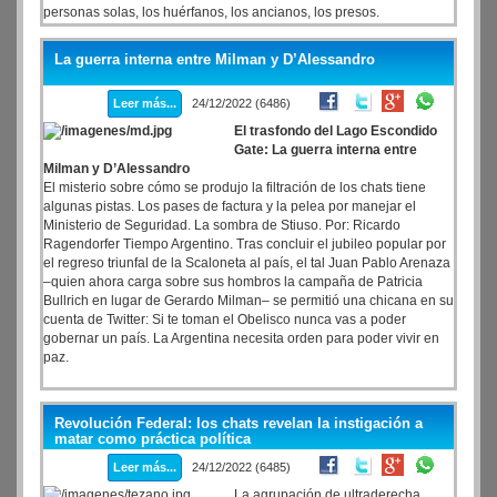
personas solas, los huérfanos, los ancianos, los presos.
La guerra interna entre Milman y D’Alessandro
Leer más...
24/12/2022 (6486)
El trasfondo del Lago Escondido
Gate: La guerra interna entre
Milman y D’Alessandro
El misterio sobre cómo se produjo la filtración de los chats tiene
algunas pistas. Los pases de factura y la pelea por manejar el
Ministerio de Seguridad. La sombra de Stiuso. Por: Ricardo
Ragendorfer Tiempo Argentino. Tras concluir el jubileo popular por
el regreso triunfal de la Scaloneta al país, el tal Juan Pablo Arenaza
–quien ahora carga sobre sus hombros la campaña de Patricia
Bullrich en lugar de Gerardo Milman– se permitió una chicana en su
cuenta de Twitter: Si te toman el Obelisco nunca vas a poder
gobernar un país. La Argentina necesita orden para poder vivir en
paz.
Revolución Federal: los chats revelan la instigación a
matar como práctica política
Leer más...
24/12/2022 (6485)
La agrupación de ultraderecha