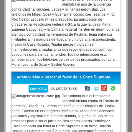
alentaba el uso de la violencia
contra Cristina Kirchner, jueces y militantes peronistas. Los
teléfonos de Morel, Sosa y Guerra y el código con Tezanos Pinto.
Por: Néstor Espósito @nestoresposito. La agrupación de
ultraderecha Revolución Federal (RF), a la que la jueza María
Eugenia Capuchetti y la Cámara Federal insisten en desvincular del
atentado contra Cristina Fernández de Kirchner, tenía entre sus
militantes a instigadores de ?pegarle un tiro? a la vicepresidenta,
invadir la Casa Rosada, ?matar jueces? y organizar
manifestaciones armadas a las que recomendaba concurrir con
botiquines para atender a heridos. Toda la información está
almacenada en los teléfonos de tres de los procesados, Jonathan
Morel, Leonardo Sosa y Gastón Guerra.
Larreta vuelve a buscar el favor de la Corte Suprema
Leer más...
23/12/2022 (6483)
Tras afirmar que el Presidente
"decidió atentar contra el Estado de
derecho”, Rodríguez Larreta confirmó que los bloques de Juntos
por el Cambio en el Congreso “están analizando otras acciones
judiciales y legislativas". En este sentido, sugirió que uno de los
procesos podría ser el juicio político contra Alberto Fernández.
Envalentonado por tener la Corte Suprema a su favor, Horacio
Rodríguez Larreta anunció que hará una presentación ante ese