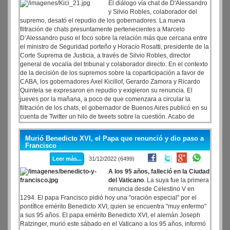
El diálogo vía chat de D'Alessandro
y Silvio Robles, colaborador del
supremo, desató el repudio de los gobernadores. La nueva
filtración de chats presuntamente pertenecientes a Marcelo
D’Alessandro puso el foco sobre la relación más que cercana entre
el ministro de Seguridad porteño y Horacio Rosatti, presidente de la
Corte Suprema de Justicia, a través de Silvio Robles, director
general de vocalía del tribunal y colaborador directo. En el contexto
de la decisión de los supremos sobre la coparticipación a favor de
CABA, los gobernadores Axel Kicillof, Gerardo Zamora y Ricardo
Quintela se expresaron en repudio y exigieron su renuncia. El
jueves por la mañana, a poco de que comenzara a circular la
filtración de los chats, el gobernador de Buenos Aires publicó en su
cuenta de Twitter un hilo de tweets sobre la cuestión. Acabo de
conocer los obscenos mensajes que se filtraron –nuevamente– del
ministro de Seguridad de Larreta, el Sr. D’Alessandro. Es un
Murió Benedicto XVI, el Papa que renunció y dio paso a
escándalo.
Francisco
Leer más...
31/12/2022 (6499)
A los 95 años, falleció en la Ciudad
del Vaticano
. La suya fue la primera
renuncia desde Celestino V en
1294. El papa Francisco pidió hoy una "oración especial" por el
pontífice emérito Benedicto XVI, quien se encuentra "muy enfermo"
a sus 95 años. El papa emérito Benedicto XVI, el alemán Joseph
Ratzinger, murió este sábado en el Vaticano a los 95 años, informó