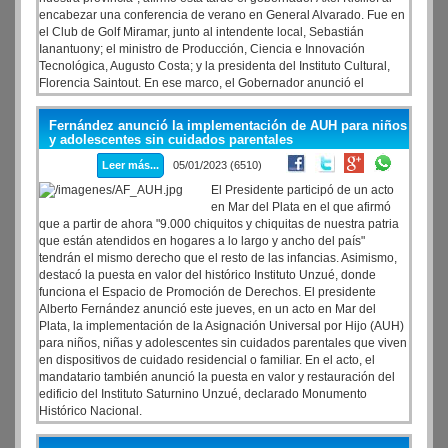
encabezar una conferencia de verano en General Alvarado. Fue en
el Club de Golf Miramar, junto al intendente local, Sebastián
Ianantuony; el ministro de Producción, Ciencia e Innovación
Tecnológica, Augusto Costa; y la presidenta del Instituto Cultural,
Florencia Saintout. En ese marco, el Gobernador anunció el
lanzamiento de la tercera edición del programa Viajes de Fin de
Curso: “Vamos a seguir ampliando esta iniciativa que les asegura a
Fernández anunció la implementación de AUH para niños
muchos chicos y chicas el derecho a disfrutar de sus viajes de
y adolescentes sin cuidados parentales
egresados y, al mismo tiempo, apuntala la actividad de hoteles,
Leer más...
05/01/2023 (6510)
restaurantes y comercios de los destinos turísticos”
El Presidente participó de un acto
en Mar del Plata en el que afirmó
que a partir de ahora "9.000 chiquitos y chiquitas de nuestra patria
que están atendidos en hogares a lo largo y ancho del país"
tendrán el mismo derecho que el resto de las infancias. Asimismo,
destacó la puesta en valor del histórico Instituto Unzué, donde
funciona el Espacio de Promoción de Derechos. El presidente
Alberto Fernández anunció este jueves, en un acto en Mar del
Plata, la implementación de la Asignación Universal por Hijo (AUH)
para niños, niñas y adolescentes sin cuidados parentales que viven
en dispositivos de cuidado residencial o familiar. En el acto, el
mandatario también anunció la puesta en valor y restauración del
edificio del Instituto Saturnino Unzué, declarado Monumento
Histórico Nacional.