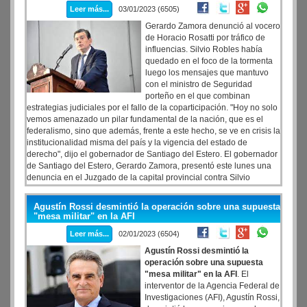
Leer más...
03/01/2023 (6505)
Gerardo Zamora denunció al vocero
de Horacio Rosatti por tráfico de
influencias. Silvio Robles había
quedado en el foco de la tormenta
luego los mensajes que mantuvo
con el ministro de Seguridad
porteño en el que combinan
estrategias judiciales por el fallo de la coparticipación. "Hoy no solo
vemos amenazado un pilar fundamental de la nación, que es el
federalismo, sino que además, frente a este hecho, se ve en crisis la
institucionalidad misma del país y la vigencia del estado de
derecho", dijo el gobernador de Santiago del Estero. El gobernador
de Santiago del Estero, Gerardo Zamora, presentó este lunes una
denuncia en el Juzgado de la capital provincial contra Silvio
Robles, estrecho colaborador del presidente de la Corte Suprema
de Justicia, Horacio Rosatti
Agustín Rossi desmintió la operación sobre una supuesta
"mesa militar" en la AFI
Leer más...
02/01/2023 (6504)
Agustín Rossi desmintió la
operación sobre una supuesta
"mesa militar" en la AFI
. El
interventor de la Agencia Federal de
Investigaciones (AFI), Agustín Rossi,