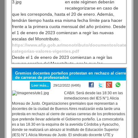
en este régimen deberán
recategorizarse en caso de
que les corresponda, hasta el 20 de enero. Además,
tendrán tiempo hasta esa misma fecha límite para hacer
frente a la primera cuota mensual del año próximo. Desde
el 1 de enero de 2023 comienzan a regir las nuevas
escalas del Monotributo.
https://www.afip.gob.ar/monotributo/documentos/categoria
categorias-valores-vigentes.pdf
Desde el 1 de enero de 2023 comienzan a regir las
nuevas escalas del Monotributo, por lo que los
contribuyentes inscriptos en este régimen deberán
Gremios docentes porteños protestan en rechazo al cierre
recategorizarse en caso de que les corresponda, hasta el
de carreras de profesorados
20 de enero. Además, tendrán tiempo hasta esa fecha
Leer más...
29/12/2022 (6495)
límite para hacer frente a la primera cuota mensual del
CABA: Será desde las 18:30 en las
año próximo.
inmediaciones del IES N°1 Alicia
Moreau de Justo. Organizaciones gremiales que representan a
docentes de la ciudad de Buenos Aires realizarán esta tarde una
protesta en rechazo al cierre de varias carreras de los profesorados
que pretende llevar adelante el Gobierno porteño. La convocatoria
es a las 18.30 en la esquina de la avenida Córdoba y Ayacucho,
donde se realizará un abrazo al Instituto de Educación Superior
(IES) N°1 Alicia Moreau de Justo. El sindicato docente UTE y