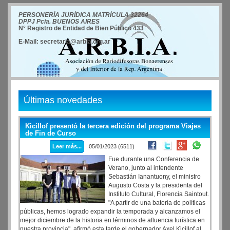
PERSONERÍA JURÍDICA MATRÍCULA 32264
DPPJ Pcia. BUENOS AIRES
N° Registro de Entidad de Bien Público 433
E-Mail: secretaria@arbia.org.ar
Últimas novedades
Kicillof presentó la tercera edición del programa Viajes
de Fin de Curso
Leer más...
05/01/2023 (6511)
Fue durante una Conferencia de
Verano, junto al intendente
Sebastián Ianantuony, el ministro
Augusto Costa y la presidenta del
Instituto Cultural, Florencia Saintout.
"A partir de una batería de políticas
públicas, hemos logrado expandir la temporada y alcanzamos el
mejor diciembre de la historia en términos de afluencia turística en
nuestra provincia", afirmó esta tarde el gobernador Axel Kicillof al