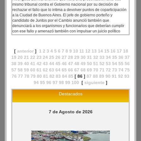
mismo tribunal contra el Gobierno nacional por su decisión de
rechazar el fallo que lo intima a devolver puntos de coparticipación
a la Ciudad de Buenos Aires. El jefe de gobierno porteño y
candidato de Juntos por el Cambio anunció también que
denunciará a los organismos y funcionarios que deberían cumplir
con ese fallo y amenazó también con impulsar un juicio político
contra el presidente Alberto Fernández.
[
anterior
]
1
2
3
4
5
6
7
8
9
10
11
12
13
14
15
16
17
18
19
20
21
22
23
24
25
26
27
28
29
30
31
32
33
34
35
36
37
38
39
40
41
42
43
44
45
46
47
48
49
50
51
52
53
54
55
56
57
58
59
60
61
62
63
64
65
66
67
68
69
70
71
72
73
74
75
76
77
78
79
80
81
82
83
84
85
[ 86 ]
87
88
89
90
91
92
93
94
95
96
97
98
99
100
[
siguiente
]
Destacados
7 de Agosto de 2026