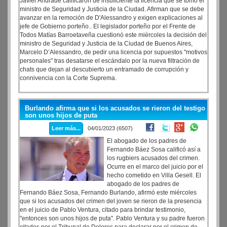
Javier Andrade calificaron de insuficiente la licencia que se tomó el
ministro de Seguridad y Justicia de la Ciudad. Afirman que se debe
avanzar en la remoción de D'Alessandro y exigen explicaciones al
jefe de Gobierno porteño.. El legislador porteño por el Frente de
Todos Matías Barroetaveña cuestionó este miércoles la decisión del
ministro de Seguridad y Justicia de la Ciudad de Buenos Aires,
Marcelo D’Alessandro, de pedir una licencia por supuestos "motivos
personales" tras desatarse el escándalo por la nueva filtración de
chats que dejan al descubierto un entramado de corrupción y
connivencia con la Corte Suprema.
Burlando afirma que si los acusados se rieron del testigo
son unos hijos de puta
Leer más...
04/01/2023 (6507)
El abogado de los padres de
Fernando Báez Sosa calificó así a
los rugbiers acusados del crimen.
Ocurre en el marco del juicio por el
hecho cometido en Villa Gesell. El
abogado de los padres de
Fernando Báez Sosa, Fernando Burlando, afirmó este miércoles
que si los acusados del crimen del joven se rieron de la presencia
en el juicio de Pablo Ventura, citado para brindar testimonio,
"entonces son unos hijos de puta". Pablo Ventura y su padre fueron