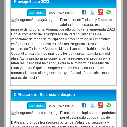
Previaje 4 para 2023
Leer más...
05/01/2023 (6509)
El ministro de Turismo y Deportes
adelantó para cuándo esperar el
regreso del programa. Además, detalló cómo ve la temporada 2023.
Con el comienzo de la temporada de verano, las ganas de
vacacionar de todos se multiplican y gran parte de la expectativa
está puesta en una nueva edición del Programa Previaje. El
ministro de Turismo y Deporte, Matías Lammens, habló desde la
Costa Atlántica y brindó más detalles de la próxima instancia del
plan. "Es impresionante como la gente reconoce el programa y el
buen resultado que ha dado", expresó el ministro desde Mar del
Plata y remarcó que los empresarios en esa localidad le han
remarcado como el programa los ayudó a salir "de la crisis mas
grande del sector".
D’Alessandro: Renuncia o despido
Leer más...
04/01/2023 (6508)
El reclamo de legisladores porteños
por el escándalo de los chats de
D'Alessandro. Los legisladores porteños Matías Barroetaveña y