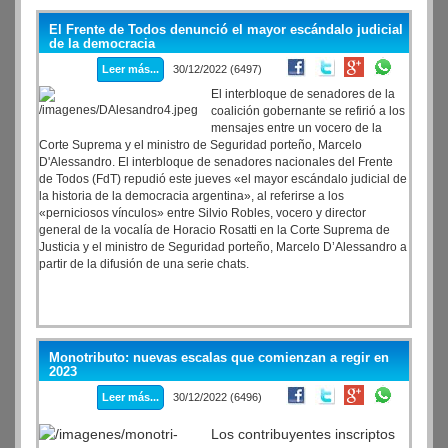
incidir su inclusión en la Ley de Servicios de Comunicación
Audiovisual.
El Frente de Todos denunció el mayor escándalo judicial
de la democracia
Leer más...
30/12/2022 (6497)
El interbloque de senadores de la
coalición gobernante se refirió a los
mensajes entre un vocero de la
Corte Suprema y el ministro de Seguridad porteño, Marcelo
D'Alessandro. El interbloque de senadores nacionales del Frente
de Todos (FdT) repudió este jueves «el mayor escándalo judicial de
la historia de la democracia argentina», al referirse a los
«perniciosos vínculos» entre Silvio Robles, vocero y director
general de la vocalía de Horacio Rosatti en la Corte Suprema de
Justicia y el ministro de Seguridad porteño, Marcelo D’Alessandro a
partir de la difusión de una serie chats.
Monotributo: nuevas escalas que comienzan a regir en
2023
Leer más...
30/12/2022 (6496)
Los contribuyentes inscriptos