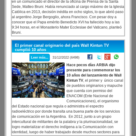
en un comunicado el director de la oficina de Prensa de la Santa
Sede, Matteo Bruni. Había renunciado al cargo máximo de la Iglesia
Católica en 2013, decisión inédita en ocho siglos, lo que abrió paso
al argentino Jorge Bergoglio, ahora Francisco. Con pesar doy a
conocer que el Papa emérito Benedicto XVI ha fallecido hoy a las
9:34 horas, en el Monasterio Mater Ecclesiae del Vaticano, planteó
Bruni.
El primer canal originario del país Wall Kintun TV
cumplió 10 años
Leer más...
31/12/2022 (6498)
Hace pocos días ARBIA dijo
presente para conmemorar los
10 años del lanzamiento de Wall
Kintun TV
, el primer y único canal
de pueblos originarios y mapuche
que cuenta con permiso del
ENACOM (Ente Nacional de
Comunicaciones), el organismo
del Estado nacional que regula o administra el espectro
radioeléctrico por donde transita una buena parte de los servicios
de comunicación en la Argentina. En 2012, junto a un grupo
intercultural de militantes de la palabra y la plurinacionalidad, se
logro materializar el derecho indígena a la Comunicación con
identidad, luego de haber trabajado desde muchos sectores para