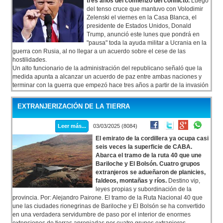
tres años del comienzo del conflicto.
Luego
12 provincias.
del tenso cruce que mantuvo con Volodimir
Zelenski el viernes en la Casa Blanca, el
presidente de Estados Unidos, Donald
Trump, anunció este lunes que pondrá en
"pausa" toda la ayuda militar a Ucrania en la
guerra con Rusia, al no llegar a un acuerdo sobre el cese de las
hostilidades.
Un alto funcionario de la administración del republicano señaló que la
medida apunta a alcanzar un acuerdo de paz entre ambas naciones y
terminar con la guerra que empezó hace tres años a partir de la invasión
de Rusia. “El presidente fue claro en que está centrado en la paz.
Necesitamos que nuestros socios también se comprometan con ese
EXTRANJERIZACIÓN DE LA TIERRA
objetivo.
Leer más...
03/03/2025 (8084)
El emirato de la cordillera ya ocupa casi
seis veces la superficie de CABA.
Abarca el tramo de la ruta 40 que une
Bariloche y El Bolsón. Cuatro grupos
extranjeros se adueñaron de planicies,
faldeos, montañas y ríos.
Destino vip,
leyes propias y subordinación de la
provincia. Por: Alejandro Pairone. El tramo de la Ruta Nacional 40 que
une las ciudades rionegrinas de Bariloche y El Bolsón se ha convertido
en una verdadera servidumbre de paso por el interior de enormes