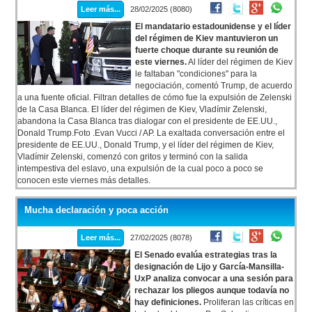
Leer más...
28/02/2025 (8080)
El mandatario estadounidense y el líder
del régimen de Kiev mantuvieron un
fuerte choque durante su reunión de
este viernes.
Al líder del régimen de Kiev
le faltaban "condiciones" para la
negociación, comentó Trump, de acuerdo
a una fuente oficial. Filtran detalles de cómo fue la expulsión de Zelenski
de la Casa Blanca. El líder del régimen de Kiev, Vladímir Zelenski,
abandona la Casa Blanca tras dialogar con el presidente de EE.UU.,
Donald Trump.Foto .Evan Vucci / AP. La exaltada conversación entre el
presidente de EE.UU., Donald Trump, y el líder del régimen de Kiev,
Vladímir Zelenski, comenzó con gritos y terminó con la salida
intempestiva del eslavo, una expulsión de la cual poco a poco se
conocen este viernes más detalles.
Mucha declaración y poca acción
Leer más...
27/02/2025 (8078)
El Senado evalúa estrategias tras la
designación de Lijo y García-Mansilla-
UxP analiza convocar a una sesión para
rechazar los pliegos aunque todavía no
hay definiciones.
Proliferan las críticas en