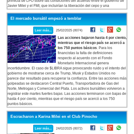
primicia de LPO sobre las condiciones del acuerdo entre el gobierno de
Javier Milei y el FMI, que incluirían la liberación del cepo y una
devaluación de alrededor del 30% para unificar los tipos de cambio.
El mercado bursátil empezó a temblar
Leer más...
25/02/2025 (8074)
Las acciones bajaron hasta 4 por ciento,
mientras que el riesgo país se acercó a
los 750 puntos básicos
. Para los
financistas la falta de definiciones
respecto al acuerdo con el Fondo
Monetario Internacional genera
incertidumbre. El caso de $LIBRA sigue provocando ruido y el intento del
gobierno de mostrarse cerca de Trump, Musk y Estados Unidos no
parece dar resultado para recuperar la confianza. Entre las acciones más
golpeadas se destacaron Central Puerto, Transportadora de Gas del
Norte, Metrogas y Comercial del Plata. Los activos bursátiles volvieron a
registrar este martes fuertes bajas. Las acciones terminaron con bajas de
hasta 4 por ciento, mientras que el riesgo país se acercó a los 750
puntos básicos.
Escracharon a Karina Milei en el Club Pinocho
Leer más...
24/02/2025 (8072)