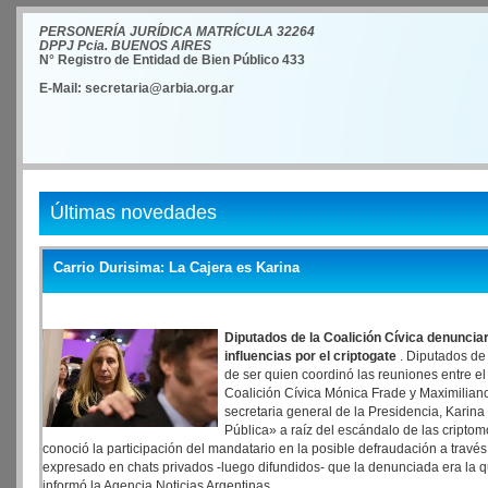
PERSONERÍA JURÍDICA MATRÍCULA 32264
DPPJ Pcia. BUENOS AIRES
N° Registro de Entidad de Bien Público 433
E-Mail: secretaria@arbia.org.ar
Últimas novedades
Carrio Durisima: La Cajera es Karina
Diputados de la Coalición Cívica denunciar
influencias por el criptogate
. Diputados de 
de ser quien coordinó las reuniones entre el
Coalición Cívica Mónica Frade y Maximilian
secretaria general de la Presidencia, Karina M
Pública» a raíz del escándalo de las cripto
conoció la participación del mandatario en la posible defraudación a tra
expresado en chats privados -luego difundidos- que la denunciada era la 
informó la Agencia Noticias Argentinas.