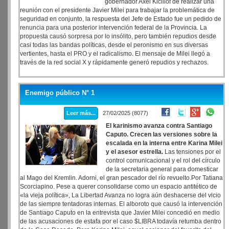
gobernador Axel Kicillof de realizar una
reunión con el presidente Javier Milei para trabajar la problemática de
seguridad en conjunto, la respuesta del Jefe de Estado fue un pedido de
renuncia para una posterior intervención federal de la Provincia. La
propuesta causó sorpresa por lo insólito, pero también repudios desde
casi todas las bandas políticas, desde el peronismo en sus diversas
vertientes, hasta el PRO y el radicalismo. El mensaje de Milei llegó a
través de la red social X y rápidamente generó repudios y rechazos.
Enemigo público N° 1
Leer más...
27/02/2025 (8077)
El karinismo avanza contra Santiago
Caputo. Crecen las versiones sobre la
escalada en la interna entre Karina Milei
y el asesor estrella.
Las tensiones por el
control comunicacional y el rol del círculo
de la secretaria general para domesticar
al Mago del Kremlin. Adorni, el gran pescador del río revuelto.Por Tatiana
Scorciapino. Pese a querer consolidarse como un espacio antitético de
«la vieja política», La Libertad Avanza no logra aún deshacerse del vicio
de las siempre tentadoras internas. El alboroto que causó la intervención
de Santiago Caputo en la entrevista que Javier Milei concedió en medio
de las acusaciones de estafa por el caso $LIBRA todavía retumba dentro