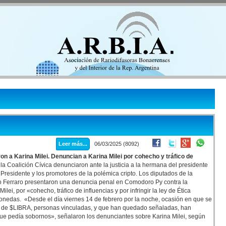
Leer más...
06/03/2025 (8092)
on a Karina Milei. Denuncian a Karina Milei por cohecho y tráfico de
la Coalición Cívica denunciaron ante la justicia a la hermana del presidente
 Presidente y los promotores de la polémica cripto. Los diputados de la
o Ferraro presentaron una denuncia penal en Comodoro Py contra la
ilei, por «cohecho, tráfico de influencias y por infringir la ley de Ética
monedas. «Desde el día viernes 14 de febrero por la noche, ocasión en que se
vés de $LIBRA, personas vinculadas, y que han quedado señaladas, han
que pedía sobornos», señalaron los denunciantes sobre Karina Milei, según