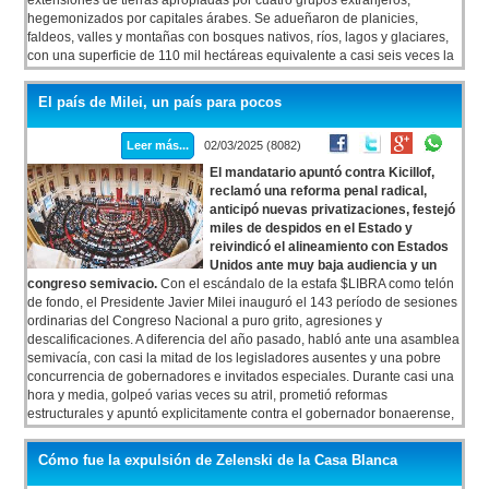
extensiones de tierras apropiadas por cuatro grupos extranjeros,
hegemonizados por capitales árabes. Se adueñaron de planicies,
faldeos, valles y montañas con bosques nativos, ríos, lagos y glaciares,
con una superficie de 110 mil hectáreas equivalente a casi seis veces la
Ciudad de Buenos Aires. Son el poder real que además subordina al
poder político en una Cordillera extranjerizada que han convertido en un
El país de Milei, un país para pocos
paraíso de turismo vip, con lodges y refugios de alta montaña,
mansiones, enormes cabañas y cotos de caza donde los millonarios se
Leer más...
02/03/2025 (8082)
divierten asesinando animales, pero con mira telescópica.
El mandatario apuntó contra Kicillof,
reclamó una reforma penal radical,
anticipó nuevas privatizaciones, festejó
miles de despidos en el Estado y
reivindicó el alineamiento con Estados
Unidos ante muy baja audiencia y un
congreso semivacio.
Con el escándalo de la estafa $LIBRA como telón
de fondo, el Presidente Javier Milei inauguró el 143 período de sesiones
ordinarias del Congreso Nacional a puro grito, agresiones y
descalificaciones. A diferencia del año pasado, habló ante una asamblea
semivacía, con casi la mitad de los legisladores ausentes y una pobre
concurrencia de gobernadores e invitados especiales. Durante casi una
hora y media, golpeó varias veces su atril, prometió reformas
estructurales y apuntó explicitamente contra el gobernador bonaerense,
Axel Kicillof, a quien le volvió a reclamar que renuncie.
Cómo fue la expulsión de Zelenski de la Casa Blanca