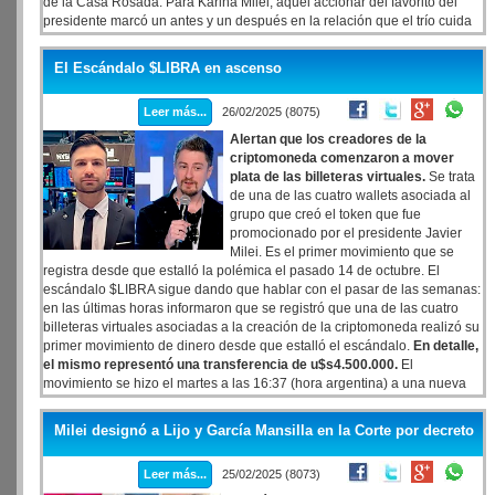
de la Casa Rosada. Para Karina Milei, aquel accionar del favorito del
presidente marcó un antes y un después en la relación que el trío cuida
desde el 2021. La hermana presidencial, veedora indiscutida del poder
político del primer mandatario, empieza a chocar con los métodos del
El Escándalo $LIBRA en ascenso
cerebro libertario y, a su forma, deja saber su descontento con el
aumento del poder del asesor.
Leer más...
26/02/2025 (8075)
Alertan que los creadores de la
criptomoneda comenzaron a mover
plata de las billeteras virtuales.
Se trata
de una de las cuatro wallets asociada al
grupo que creó el token que fue
promocionado por el presidente Javier
Milei. Es el primer movimiento que se
registra desde que estalló la polémica el pasado 14 de octubre. El
escándalo $LIBRA sigue dando que hablar con el pasar de las semanas:
en las últimas horas informaron que se registró que una de las cuatro
billeteras virtuales asociadas a la creación de la criptomoneda realizó su
primer movimiento de dinero desde que estalló el escándalo.
En detalle,
el mismo representó una transferencia de u$s4.500.000.
El
movimiento se hizo el martes a las 16:37 (hora argentina) a una nueva
wallet.
Milei designó a Lijo y García Mansilla en la Corte por decreto
Leer más...
25/02/2025 (8073)