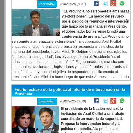
Leer más...
28/02/2025 (8081)
"La Provincia no se somete a amenazas
y extorsiones". En medio del revuelo
por el pedido de renuncia e intervención
que lanzó por la mañana el Presidente,
el gobernador bonaerense brindó una
conferencia de prensa."La Provincia no
se somete a amenazas y extorsiones"
. El gobernador Axel Kicillof
encabezo una conferencia de prensa en respuesta a los dichos de la
mañana del presidente, Javier Milei. "El Gobierno nacional nos robó los
fondos para la seguridad", lanzó y aseguró que el Presidente "es el
principal responsable del narcotráfico". El gobernador se muestra con
intendentes, funcionarios, legisladores y otros referentes del peronismo
en señal de apoyo con el objetivo de responderle políticamente al
presidente Javier Milei. Lo hace luego de que este viernes el mandatario
pidiera su renuncia para habilitar una intervención federal y poder
aplicar así su propia agenda de seguridad en la Provincia de Buenos
Fuerte rechazo de la política al intento de intervención en la
Aires. "Milei avanza con el sueño autoritario de intervenir una provincia
Provincia
donde perdió las elecciones", añadió Kicillof.
Leer más...
28/02/2025 (8079)
El presidente de la Nación rechazó la
invitación de Axel Kicillof a un trabajo
coordinado en materia de seguridad.
Propuso la intervención federal y la
política respondió.
A la propuesta del