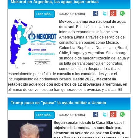
Mekorot en Argentina, las aguas bajan turbias
hacer el mejor trabajo para sus medios y en definitiva para la gente,
porque no están acá por otra cosa que porque del otro lado hay alguien
Leer más...
04/03/2025 (8088)
que los lee o los escucha”, dijo el vocero en la conferencia de este
miércoles.
Mekorot, la empresa nacional de agua
de Israel
. En los últimos años ha
intentado expandir su influencia en
América Latina a través de servicios de
consultoría en países como México,
Colombia, República Dominicana, Brasil,
Chile, Uruguay y Argentina. Sin embargo,
su modelo de mercantilización del agua y
su falta de transparencia en contratos
comerciales han despertado críticas,
especialmente por la falta de consulta a las comunidades y por el
incumplimiento de normativas locales.
Desde 2022, Mekorot ha
establecido acuerdos con gobiernos de 12 provincias argentinas
, en
el marco de convenios que han generado controversias y críticas.
El
acuerdo de convenios con Mekorot comienza en 2022 con una visita
del entonces Ministro del Interior Wado de Pedro y varios
Trump puso en "pausa" la ayuda militar a Ucrania
gobernadores a Israel (
https://www.argentina.gob.ar/noticias/wado-de-
pedro-encabezo-la-firma-de-un-acuerdo-tecnico-entre-cinco-
Leer más...
04/03/2025 (8086)
provincias-y-la-estatal
).
Anteriormente, en 2011, la empresa tuvo
intentos de acercarse a Argentina con licitación de plantas de tratamiento
Según señalan desde la Casa Blanca, el
en la provincia de Buenos Aires. En el caso de la planta en la ciudad de
objetivo de la medida es contribuir para
La Plata, fue denunciada y se logró echar atrás. Pero en 2022 se
alcanzar un acuerdo de paz con Rusia, a
retomaron las negociaciones y se consiguió algún tipo de acuerdo con