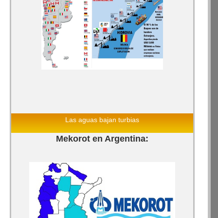
Las aguas bajan turbias
Mekorot en Argentina: