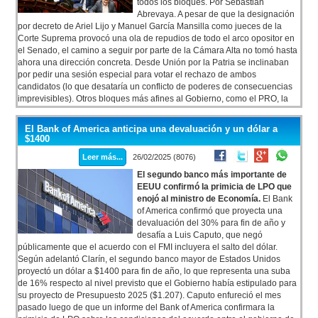
todos los bloques. Por Sebastian
Abrevaya. A pesar de que la designación
por decreto de Ariel Lijo y Manuel García Mansilla como jueces de la
Corte Suprema provocó una ola de repudios de todo el arco opositor en
el Senado, el camino a seguir por parte de la Cámara Alta no tomó hasta
ahora una dirección concreta. Desde Unión por la Patria se inclinaban
por pedir una sesión especial para votar el rechazo de ambos
candidatos (lo que desataría un conflicto de poderes de consecuencias
imprevisibles). Otros bloques más afines al Gobierno, como el PRO, la
UCR y Provincias Unidas, cuestionaron la decisión pero se mostraron
más proclives a iniciar conversaciones para negociar una ampliación del
El Bank of America anticipa una devaluación y un dólar a
máximo tribunal o bien la postulación de otros candidatos que generen
$1400
mayores consensos.
Leer más...
26/02/2025 (8076)
El segundo banco más importante de
EEUU confirmó la primicia de LPO que
enojó al ministro de Economía.
El Bank
of America confirmó que proyecta una
devaluación del 30% para fin de año y
desafía a Luis Caputo, que negó
públicamente que el acuerdo con el FMI incluyera el salto del dólar.
Según adelantó Clarín, el segundo banco mayor de Estados Unidos
proyectó un dólar a $1400 para fin de año, lo que representa una suba
de 16% respecto al nivel previsto que el Gobierno había estipulado para
su proyecto de Presupuesto 2025 ($1.207). Caputo enfureció el mes
pasado luego de que un informe del Bank of America confirmara la