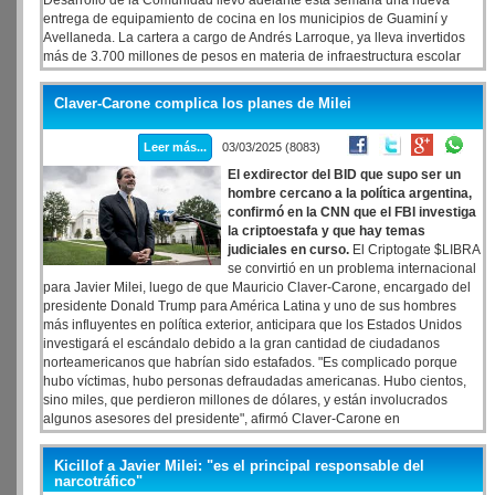
Desarrollo de la Comunidad llevó adelante esta semana una nueva
entrega de equipamiento de cocina en los municipios de Guaminí y
Avellaneda. La cartera a cargo de Andrés Larroque, ya lleva invertidos
más de 3.700 millones de pesos en materia de infraestructura escolar
beneficiando a más de 3.600 comedores de establecimientos públicos.
Claver-Carone complica los planes de Milei
Leer más...
03/03/2025 (8083)
El exdirector del BID que supo ser un
hombre cercano a la política argentina,
confirmó en la CNN que el FBI investiga
la criptoestafa y que hay temas
judiciales en curso.
El Criptogate $LIBRA
se convirtió en un problema internacional
para Javier Milei, luego de que Mauricio Claver-Carone, encargado del
presidente Donald Trump para América Latina y uno de sus hombres
más influyentes en política exterior, anticipara que los Estados Unidos
investigará el escándalo debido a la gran cantidad de ciudadanos
norteamericanos que habrían sido estafados. "Es complicado porque
hubo víctimas, hubo personas defraudadas americanas. Hubo cientos,
sino miles, que perdieron millones de dólares, y están involucrados
algunos asesores del presidente", afirmó Claver-Carone en
declaraciones a la cadena de noticias CNN en Español.
Kicillof a Javier Milei: "es el principal responsable del
narcotráfico"