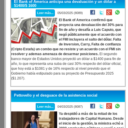
El Bank of America anticipa una devaluación y un dólar a
como escudo para proteger derechos agredidos y como red para atenuar
$1400/$ 1600
el daño y sostener el tejido social y productivo: en cada tema,
Leer más...
05/03/2025 (8089)
demostramos con hechos que sí hay una alternativa a la motosierra y al
ajuste”.
El Bank of America confirmó que
proyecta una devaluación del 30% para
fin de año y desafía a Luis Caputo, que
negó públicamente que el acuerdo con
el FMI incluyera el salto del dólar. Falta
de Inversion, Carry, Falta de confianza
(Cripto Estafa) un combo que no resiste y un acuerdo con el FMI sin
resolver y ademas amenaza de desarmar posiciones.
El segundo
banco mayor de Estados Unidos proyectó un dólar a $1400 para fin de
año, lo que representa una suba de casi 30% respecto del dólar oficial,
que hoy está a $1081 y de 16% respecto al nivel previsto que el
Gobierno había estipulado para su proyecto de Presupuesto 2025
($1.207).
Pettovello y el desguace de la asistencia social
Leer más...
04/03/2025 (8087)
Ya despidió a más de la mitad de los
trabajadores de Capital Humano. Desde
el inicio de la gestión, la ministra echó a