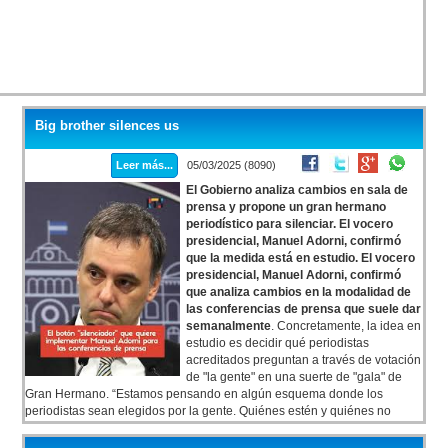
Big brother silences us
Leer más...
05/03/2025 (8090)
El Gobierno analiza cambios en sala de
prensa y propone un gran hermano
periodístico para silenciar. El vocero
presidencial, Manuel Adorni, confirmó
que la medida está en estudio. El vocero
presidencial, Manuel Adorni, confirmó
que analiza cambios en la modalidad de
las conferencias de prensa que suele dar
semanalmente
. Concretamente, la idea en
estudio es decidir qué periodistas
acreditados preguntan a través de votación
de "la gente" en una suerte de "gala" de
Gran Hermano. “Estamos pensando en algún esquema donde los
periodistas sean elegidos por la gente. Quiénes estén y quiénes no
estén. Para que la gente se sienta representada, se sienta informada y
que ustedes (por los periodistas acreditados) acá sientan que pueden