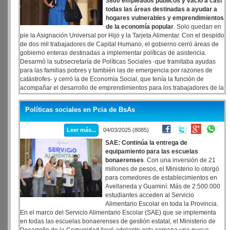
3800 empleados públicos y vació a casi
todas las áreas destinadas a ayudar a
hogares vulnerables y emprendimientos
de la economía popular
. Solo quedan en
pie la Asignación Universal por Hijo y la Tarjeta Alimentar. Con el despido
de dos mil trabajadores de Capital Humano, el gobierno cerró áreas de
gobierno enteras destinadas a implementar políticas de asistencia.
Desarmó la subsecretaría de Políticas Sociales -que tramitaba ayudas
para las familias pobres y también las de emergencia por razones de
catástrofes- y cerró la de Economía Social, que tenía la función de
acompañar el desarrollo de emprendimientos para los trabajadores de la
economía popular, tanto productivos (textiles, centros de reciclado,
producción de alimentos) como de cuidado (guarderías, jardines
Políticas sociales en Pcia de BsAs
comunitarios, promotoras de género y de salud).
Leer más...
04/03/2025 (8085)
SAE: Continúa la entrega de
equipamiento para las escuelas
bonaerenses
. Con una inversión de 21
millones de pesos, el Ministerio lo otorgó
para comedores de establecimientos en
Avellaneda y Guaminí. Más de 2.500.000
estudiantes acceden al Servicio
Alimentario Escolar en toda la Provincia.
En el marco del Servicio Alimentario Escolar (SAE) que se implementa
en todas las escuelas bonaerenses de gestión estatal, el Ministerio de