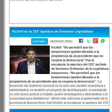
Kicillof en la 153° Apertura de Sesiones Legislativas
Leer más...
06/03/2025 (8091)
Kicillof: “No permitiré que los
bonaerenses queden librados a la
prepotencia de un presidente que no
respeta la democracia" Fue al
encabezar la apertura del 153° período
de Sesiones Ordinarias de la Legislatura
bonaerense. “No permitiré que los
bonaerenses queden librados a la
prepotencia de un presidente que no respeta la democracia".
“La
deserción del Gobierno nacional no es solo una cuestión económica o
administrativa, es también un proyecto de desintegración: el presidente
no solo busca achicar el Estado, quiere desintegrarlo y desmantelar a la
comunidad para debilitarnos”, afirmó este miércoles el gobernador de la
provincia de Buenos Aires, Axel Kicillof, al encabezar la apertura del 153°
período de Sesiones Ordinarias de la Legislatura bonaerense. Asimismo,
el Gobernador subrayó: “Frente a esto, el Gobierno provincial actúa