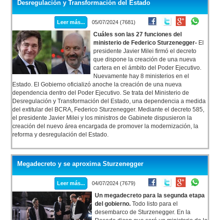
Desregulación y Transformación del Estado
Leer más...
05/07/2024 (7681)
Cuáles son las 27 funciones del
ministerio de Federico Sturzenegger-
El
presidente Javier Milei firmó el decreto
que dispone la creación de una nueva
cartera en el ámbito del Poder Ejecutivo.
Nuevamente hay 8 ministerios en el
Estado. El Gobierno oficializó anoche la creación de una nueva
dependencia dentro del Poder Ejecutivo. Se trata del Ministerio de
Desregulación y Transformación del Estado, una dependencia a medida
del extitular del BCRA, Federico Sturzenegger. Mediante el decreto 585,
el presidente Javier Milei y los ministros de Gabinete dispusieron la
creación del nuevo área encargada de promover la modernización, la
reforma y desregulación del Estado.
Megadecreto y se aproxima Sturzenegger
Leer más...
04/07/2024 (7679)
Un megadecreto para la segunda etapa
del gobierno.
Todo listo para el
desembarco de Sturzenegger. En la