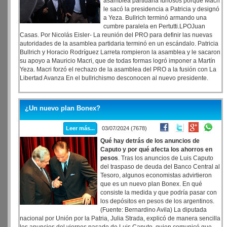
asamblea partidaria furiosos porque Macri
le sacó la presidencia a Patricia y designó
a Yeza. Bullrich terminó armando una
cumbre paralela en Pertutti.LPOJuan
Casas. Por Nicolás Eisler- La reunión del PRO para definir las nuevas
autoridades de la asamblea partidaria terminó en un escándalo. Patricia
Bullrich y Horacio Rodríguez Larreta rompieron la asamblea y le sacaron
su apoyo a Mauricio Macri, que de todas formas logró imponer a Martín
Yeza. Macri forzó el rechazo de la asamblea del PRO a la fusión con La
Libertad Avanza En el bullrichismo desconocen al nuevo presidente.
¿Un nuevo plan Bonex?
Leer más...
03/07/2024 (7678)
Qué hay detrás de los anuncios de
Caputo y por qué afecta los ahorros en
pesos
. Tras los anuncios de Luis Caputo
del traspaso de deuda del Banco Central al
Tesoro, algunos economistas advirtieron
que es un nuevo plan Bonex. En qué
consiste la medida y que podría pasar con
los depósitos en pesos de los argentinos.
(Fuente: Bernardino Avila) La diputada
nacional por Unión por la Patria, Julia Strada, explicó de manera sencilla