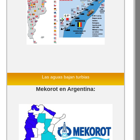
Las aguas bajan turbias
Mekorot en Argentina: