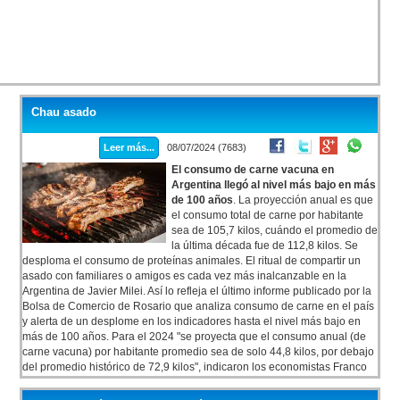
Chau asado
Leer más...
08/07/2024 (7683)
El consumo de carne vacuna en
Argentina llegó al nivel más bajo en más
de 100 años
. La proyección anual es que
el consumo total de carne por habitante
sea de 105,7 kilos, cuándo el promedio de
la última década fue de 112,8 kilos. Se
desploma el consumo de proteínas animales. El ritual de compartir un
asado con familiares o amigos es cada vez más inalcanzable en la
Argentina de Javier Milei. Así lo refleja el último informe publicado por la
Bolsa de Comercio de Rosario que analiza consumo de carne en el país
y alerta de un desplome en los indicadores hasta el nivel más bajo en
más de 100 años. Para el 2024 "se proyecta que el consumo anual (de
carne vacuna) por habitante promedio sea de solo 44,8 kilos, por debajo
del promedio histórico de 72,9 kilos", indicaron los economistas Franco
Ramseyer y Emilce Terré en un lapidario informe difundido por la Bolsa
de Comercio de Rosario.