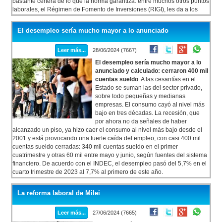
bastante certera de lo que la norma garantiza: entre muchos otros puntos
laborales, el Régimen de Fomento de Inversiones (RIGI), les da a los
sectores con mayor espalda económica y financiera y los naturalmente
dinámicos aún en crisis (petróleo, minería y agro), beneficios inéditos en
El desempleo sería mucho mayor a lo anunciado
el mundo para aplicar a proyectos a los que hubiesen aplicado aún sin el
estímulo.
Leer más...
28/06/2024 (7667)
El desempleo sería mucho mayor a lo
anunciado y calculado: cerraron 400 mil
cuentas sueldo
. A las cesantías en el
Estado se suman las del sector privado,
sobre todo pequeñas y medianas
empresas. El consumo cayó al nivel más
bajo en tres décadas. La recesión, que
por ahora no da señales de haber
alcanzado un piso, ya hizo caer el consumo al nivel más bajo desde el
2001 y está provocando una fuerte caída del empleo, con casi 400 mil
cuentas sueldo cerradas: 340 mil cuentas sueldo en el primer
cuatrimestre y otras 60 mil entre mayo y junio, según fuentes del sistema
financiero. De acuerdo con el INDEC, el desempleo pasó del 5,7% en el
cuarto trimestre de 2023 al 7,7% al primero de este año.
La reforma laboral de Milei
Leer más...
27/06/2024 (7665)