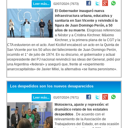
Leer más...
02/07/2024 (7673)
El Gobernador inauguró nueva
infraestructura urbana, educativa y
sanitaria en San Vicente y reivindicó la
figura de Juan Domingo Perón, a 50
años de su muerte
. Elogiosas referencias
a Néstor y a Cristina Kirchner. Máximo
Kirchner, y la primera plana de la CGT y la
CTA estuvieron en el acto. Axel Kicillof encabezó un acto en la Quinta de
San Vicente por los 50 años del fallecimiento de Juan Domingo Perón,
ocurrido el 1° de julio de 1974. En su discurso, el gobernador y actual
vicepresidente del PJ nacional reivindicó las ideas del General, pidió por
una Argentina «federal» y aseguró que, frente al «experimento
anarcocapitalista» de Javier Milei, la alternativa «se llama peronismo».
Los despedidos son los nuevos desaparecidos
Leer más...
01/07/2024 (7671)
Motosierra, ajuste y represión: el
dramático relato de los estatales
despedidos
. De acuerdo con el
relevamiento de la Asociación de
Trabajadores del Estado, en esta ocasión