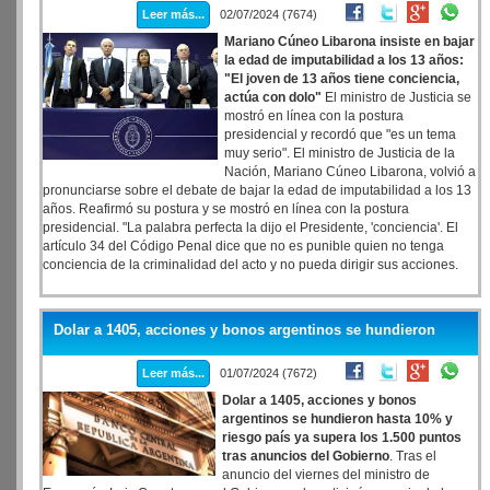
Leer más...
02/07/2024 (7674)
Mariano Cúneo Libarona insiste en bajar
la edad de imputabilidad a los 13 años:
"El joven de 13 años tiene conciencia,
actúa con dolo"
El ministro de Justicia se
mostró en línea con la postura
presidencial y recordó que "es un tema
muy serio". El ministro de Justicia de la
Nación, Mariano Cúneo Libarona, volvió a
pronunciarse sobre el debate de bajar la edad de imputabilidad a los 13
años. Reafirmó su postura y se mostró en línea con la postura
presidencial. "La palabra perfecta la dijo el Presidente, 'conciencia'. El
artículo 34 del Código Penal dice que no es punible quien no tenga
conciencia de la criminalidad del acto y no pueda dirigir sus acciones.
Dolar a 1405, acciones y bonos argentinos se hundieron
Leer más...
01/07/2024 (7672)
Dolar a 1405, acciones y bonos
argentinos se hundieron hasta 10% y
riesgo país ya supera los 1.500 puntos
tras anuncios del Gobierno
. Tras el
anuncio del viernes del ministro de