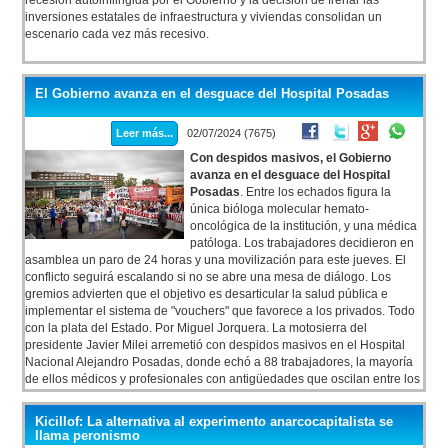
recesión autoinflingida por el Gobierno y la decisión de frenar las
inversiones estatales de infraestructura y viviendas consolidan un
escenario cada vez más recesivo.
El Gobierno avanza en el desguace del Hospital Posadas
Leer más...
02/07/2024 (7675)
Con despidos masivos, el Gobierno
avanza en el desguace del Hospital
Posadas
. Entre los echados figura la
única bióloga molecular hemato-
oncológica de la institución, y una médica
patóloga. Los trabajadores decidieron en
asamblea un paro de 24 horas y una movilización para este jueves. El
conflicto seguirá escalando si no se abre una mesa de diálogo. Los
gremios advierten que el objetivo es desarticular la salud pública e
implementar el sistema de "vouchers" que favorece a los privados. Todo
con la plata del Estado. Por Miguel Jorquera. La motosierra del
presidente Javier Milei arremetió con despidos masivos en el Hospital
Nacional Alejandro Posadas, donde echó a 88 trabajadores, la mayoría
de ellos médicos y profesionales con antigüedades que oscilan entre los
5 y más de 20 años en la institución.
Kicillof: La alternativa al experimento anarcocapitalista se
llama peronismo