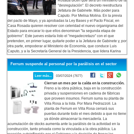
Rosada dicen que será un ministerio de la
"desregulación". El decreto reestructura
Jefatura de Gabinete. Más poder para
Caputo. Por Melisa Molina. En la previa
del pacto de Mayo, y ya aprobadas la Ley Bases y el Pacto Fiscal, en
Casa Rosada quieren resolver con celeridad el nuevo organigrama del
Estado para encarar lo que ellos denominan "la segunda etapa de
gobierno". Este jueves estaría listo el "megadecretazo" con el que
pretenden, en primer lugar, quitarle poder a la Jefatura de Gabinete y, por
otra parte, empoderar al Ministerio de Economía, que conduce Luis
Caputo, y a la Secretaría General de la Presidencia, que lidera Karina
Milei, y, por último, darle algunas áreas al nuevo ministerio de
"desregulación" destinado para Federico Sturzenegger.
Ferrum suspende al personal por la parálisis en el sector
Leer más...
03/07/2024 (7677)
Cierran un mes por la caída en la construcción.
Freno a la obra pública, baja en la construcción
privada y suspensiones en cadena de fábricas
que proveen insumos. Ferrum suma su planta de
Villa Rosa a la lista. Por Mara Pedrazzoli. La
planta de Ferrum en Villa Rosa cerrará sus
puertas durante todo el mes debido a que no tiene
ya dónde almacenar la mercadería. La
acumulación de stocks aumenta ante la parálisis de la actividad en la
construcción, tanto privada como la vinculada a la obra pública. La