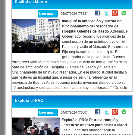
Kicillof en Moron
Leer más...
05/07/2024 (7682)
Inauguró la ampliación y puesta en
funcionamiento del resonador del
Hospital Güemes de Haedo
. Además, el
Gobernador recorrió los avances de la
construcción de un polideportivo en El
Palomar y visitó el Mercado Bonaerense
Fijo emplazado en el municipio. El
gobernador de la provincia de Buenos
Aires, Axel Kicillof, encabezó este jueves el acto de inauguración de la
obra de ampliación del Hospital Güemes de Haedo y puesta en
funcionamiento de un nuevo resonador. En ese marco, Kicillof destacó
que “este es un hospital que, a pesar de ser una referencia en la
provincia de Buenos Aires, requería mucha inversión debido a que su
infraestructura y sus capacidades estaban muy deterioradas”. “De esto
se trata el Estado que algunos quieren destruir: no es una figura
abstracta, es un hospital que hoy suma equipamiento de última
Explotó el PRO
tecnología para brindar mejores prestaciones a los y las vecinas de
Morón”, explicó.
Leer más...
04/07/2024 (7680)
Explotó el PRO: Patricia rompió y
Larreta se abstuvo para aislar a Macri
.
Los bullrichistas abandonaron la