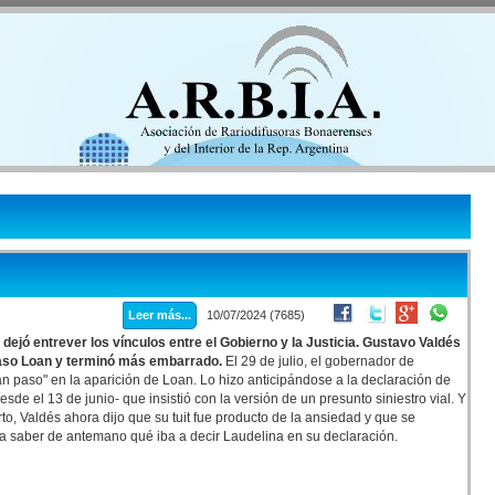
Leer más...
10/07/2024 (7685)
 dejó entrever los vínculos entre el Gobierno y la Justicia. Gustavo Valdés
 caso Loan y terminó más embarrado.
El 29 de julio, el gobernador de
n paso" en la aparición de Loan. Lo hizo anticipándose a la declaración de
de el 13 de junio- que insistió con la versión de un presunto siniestro vial. Y
to, Valdés ahora dijo que su tuit fue producto de la ansiedad y que se
día saber de antemano qué iba a decir Laudelina en su declaración.