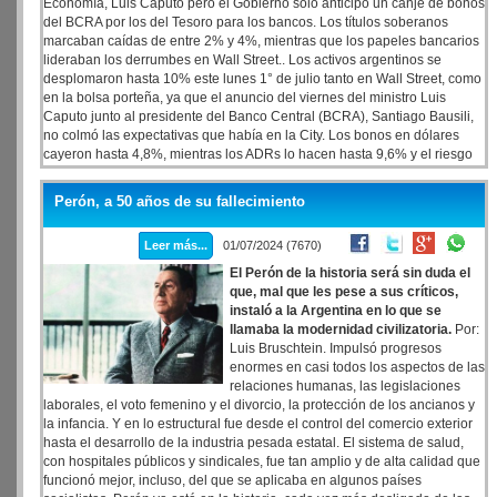
Economía, Luis Caputo pero el Gobierno solo anticipó un canje de bonos
del BCRA por los del Tesoro para los bancos. Los títulos soberanos
marcaban caídas de entre 2% y 4%, mientras que los papeles bancarios
lideraban los derrumbes en Wall Street.. Los activos argentinos se
desplomaron hasta 10% este lunes 1° de julio tanto en Wall Street, como
en la bolsa porteña, ya que el anuncio del viernes del ministro Luis
Caputo junto al presidente del Banco Central (BCRA), Santiago Bausili,
no colmó las expectativas que había en la City. Los bonos en dólares
cayeron hasta 4,8%, mientras los ADRs lo hacen hasta 9,6% y el riesgo
país supera los 1.500 puntos básicos.
Perón, a 50 años de su fallecimiento
Leer más...
01/07/2024 (7670)
El Perón de la historia será sin duda el
que, mal que les pese a sus críticos,
instaló a la Argentina en lo que se
llamaba la modernidad civilizatoria.
Por:
Luis Bruschtein. Impulsó progresos
enormes en casi todos los aspectos de las
relaciones humanas, las legislaciones
laborales, el voto femenino y el divorcio, la protección de los ancianos y
la infancia. Y en lo estructural fue desde el control del comercio exterior
hasta el desarrollo de la industria pesada estatal. El sistema de salud,
con hospitales públicos y sindicales, fue tan amplio y de alta calidad que
funcionó mejor, incluso, del que se aplicaba en algunos países