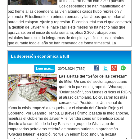
la motosierra barrió con 2.300 puestos.
Los despedidos se han manifestado en
paz frente a las dependencias y en algunos casos hubo represión y
violencia. El testimonio en primera persona y las áreas que quedan al
borde del colapso. Ajuste y represión. El combo letal con el que comenzó
la gestión de Javier Milei hace casi siete meses no ha hecho más que
agravarse: en el inicio de esta semana, otros 2.300 trabajadores
estatales han recibido telegramas de despido y el fin de los contratos
que durante todo el año se han renovado de forma trimestral. La
motosierra esta vez arremetió contra áreas clave, como el Ministerio de
Justicia, Desarrollo Social y el Hospital Posadas, y hay áreas que corren
La depresión económica a full
riesgo de quedar desarticuladas. Además, hubo represión a quienes
intentaron protestar.
Leer más...
30/06/2024 (7669)
Las alertas del "Señor de las cerezas"
de Milei
. Un ceo del sector agropecuario
quebró la paz en el grupo de Whatsapp
"Dolarización", con fuertes críticas el RIGI y
al atraso cambiario. Lo cruzaron los más
cercanos al Presidente. Una señal de
cómo la crisis empezó a resquebrajar el vínculo del Círculo Rojo y el
Gobierno. Por Leandro Renou. El jueves último, pasada la medianoche,
mientras el Gobierno de Javier Milei vendía como un beneficio social
directo a la sanción de la Ley Bases, un grupo de Whatsapp de
empresarios petroleros celebró de manera burlona la aprobación.
"Gracias totales", escribió. No fue un enigmático sino una lectura