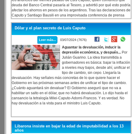
los anuncios del viernes pasado de Luis Caputo, quien comunicó que
deuda del Banco Central pasaría al Tesoro, y advirtió por qué esto podría
afectar los ahorros en pesos de los argentinos. Tras las declaraciones de
Caputo y Santiago Bausili en una improvisada conferencia de prensa
para intentar calmar a los mercados después de dos semanas de
intensos movimientos, suba de los dólares financieros y el paralelo y
Dólar y el plan secreto de Luis Caputo
caída de las acciones, varios economistas, incluso cercano a Milei,
catalogaron la medida como un nuevo plan Bonex.
Leer más...
03/07/2024 (7676)
Aguantar la devaluación, inducir la
depresión económica, y después...
Por
Julián Guarino. La idea transmitida a
gobernadores es básica: bajar la inflación
a niveles muy bajos, desde ahí, unificar el
tipo de cambio, sin cepo. Llegaría la
devaluación. Hay señales más concretas de lo que quiere hacer el
Gobierno en las próximas semanas antes de unificar el tipo de cambio.
¿Cuánto aguantará sin devaluar? El Gobierno aseguró que no va a
habilitar un salto en el dólar, que no habrá devaluación. Lo dijo hasta el
cansancio la tetralogía Milei-Caputo-Adorni-Francos. Y es verdad. No
hay devaluación a la vista para el ministro Luis Caputo.
Libarona insiste en bajar la edad de imputabilidad a los 13
años