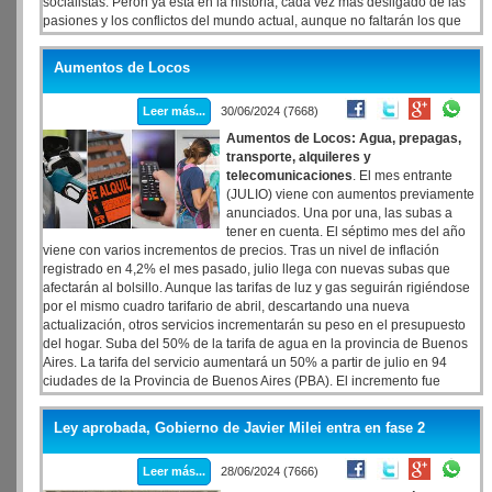
socialistas. Perón ya está en la historia, cada vez más desligado de las
pasiones y los conflictos del mundo actual, aunque no faltarán los que
traten de aprovecharlo, travestirlo y volverlo acéptico.
Aumentos de Locos
Leer más...
30/06/2024 (7668)
Aumentos de Locos: Agua, prepagas,
transporte, alquileres y
telecomunicaciones
. El mes entrante
(JULIO) viene con aumentos previamente
anunciados. Una por una, las subas a
tener en cuenta. El séptimo mes del año
viene con varios incrementos de precios. Tras un nivel de inflación
registrado en 4,2% el mes pasado, julio llega con nuevas subas que
afectarán al bolsillo. Aunque las tarifas de luz y gas seguirán rigiéndose
por el mismo cuadro tarifario de abril, descartando una nueva
actualización, otros servicios incrementarán su peso en el presupuesto
del hogar. Suba del 50% de la tarifa de agua en la provincia de Buenos
Aires. La tarifa del servicio aumentará un 50% a partir de julio en 94
ciudades de la Provincia de Buenos Aires (PBA). El incremento fue
comunicado por la empresa proveedora Aguas Bonaerenses S.A.
(ABSA).
Ley aprobada, Gobierno de Javier Milei entra en fase 2
Leer más...
28/06/2024 (7666)