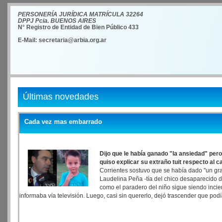
PERSONERÍA JURÍDICA MATRÍCULA 32264
DPPJ Pcia. BUENOS AIRES
N° Registro de Entidad de Bien Público 433
E-Mail: secretaria@arbia.org.ar
Últimas novedades
Cada vez mas embarrado
Dijo que le había ganado "la ansiedad" pero
quiso explicar su extraño tuit respecto al
Corrientes sostuvo que se había dado "un gra
Laudelina Peña -tía del chico desaparecido des
como el paradero del niño sigue siendo incier
informaba vía televisión. Luego, casi sin quererlo, dejó trascender que po