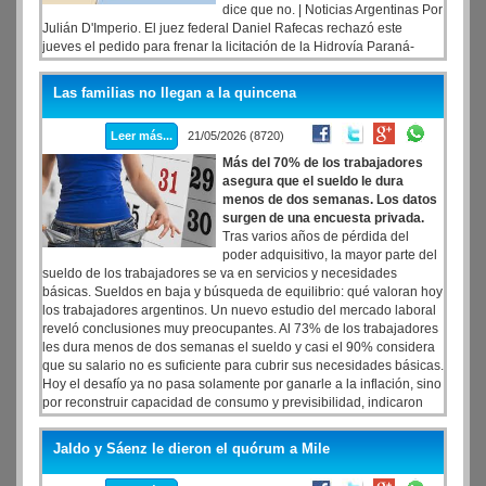
dice que no. | Noticias Argentinas Por
Julián D'Imperio. El juez federal Daniel Rafecas rechazó este
jueves el pedido para frenar la licitación de la Hidrovía Paraná-
Paraguay. Lo hizo horas después de que Reuters revelara que el
congresista republicano Brian Mast, presidente del Comité de
Las familias no llegan a la quincena
Relaciones Exteriores de la Cámara de Representantes de Estados
Unidos y aliado de Donald Trump, había enviado una carta al
Leer más...
21/05/2026 (8720)
secretario de Estado Marco Rubio alertando sobre una "influencia
maligna china" en la puja por el contrato.
Más del 70% de los trabajadores
asegura que el sueldo le dura
menos de dos semanas. Los datos
surgen de una encuesta privada.
Tras varios años de pérdida del
poder adquisitivo, la mayor parte del
sueldo de los trabajadores se va en servicios y necesidades
básicas. Sueldos en baja y búsqueda de equilibrio: qué valoran hoy
los trabajadores argentinos. Un nuevo estudio del mercado laboral
reveló conclusiones muy preocupantes. Al 73% de los trabajadores
les dura menos de dos semanas el sueldo y casi el 90% considera
que su salario no es suficiente para cubrir sus necesidades básicas.
Hoy el desafío ya no pasa solamente por ganarle a la inflación, sino
por reconstruir capacidad de consumo y previsibilidad, indicaron
desde el informe. Específicamente esos resultados se desprenden
del estudio ¿Qué pasa con el salario? de Bumeran, uno de los
Jaldo y Sáenz le dieron el quórum a Mile
portales de empleo de Latinoamérica. Además el 74% de los
talentos considera que su poder adquisitivo empeoró en los últimos