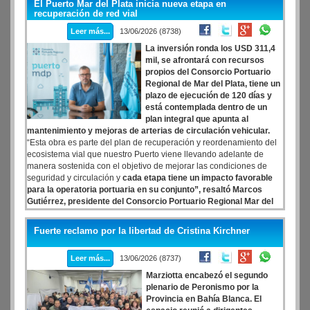
El Puerto Mar del Plata inicia nueva etapa en
búsqueda incesante por justicia, la salida de la casa para estar en
recuperación de red vial
la calle, el duelo colectivo como herramienta de lucha.
Leer más...
13/06/2026 (8738)
La inversión ronda los USD 311,4
mil, se afrontará con recursos
propios del Consorcio Portuario
Regional de Mar del Plata, tiene un
plazo de ejecución de 120 días y
está contemplada dentro de un
plan integral que apunta al
mantenimiento y mejoras de arterias de circulación vehicular.
“Esta obra es parte del plan de recuperación y reordenamiento del
ecosistema vial que nuestro Puerto viene llevando adelante de
manera sostenida con el objetivo de mejorar las condiciones de
seguridad y circulación y
cada etapa tiene un impacto favorable
para la operatoria portuaria en su conjunto”, resaltó Marcos
Gutiérrez, presidente del Consorcio Portuario Regional Mar del
Plata
, recordando que es continuidad de un programa de obras
viales que ya tiene una primera etapa ejecutada.
Fuerte reclamo por la libertad de Cristina Kirchner
Leer más...
13/06/2026 (8737)
Marziotta encabezó el segundo
plenario de Peronismo por la
Provincia en Bahía Blanca. El