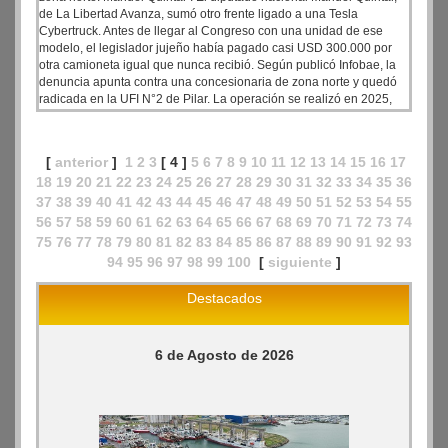
de La Libertad Avanza, sumó otro frente ligado a una Tesla
Cybertruck. Antes de llegar al Congreso con una unidad de ese
modelo, el legislador jujeño había pagado casi USD 300.000 por
otra camioneta igual que nunca recibió. Según publicó Infobae, la
denuncia apunta contra una concesionaria de zona norte y quedó
radicada en la UFI N°2 de Pilar. La operación se realizó en 2025,
cuando Quintar fue a un local de Pilar para comprar una Cybertruck
similar a la que se viralizó esta semana.
[
anterior
]
1
2
3
[ 4 ]
5
6
7
8
9
10
11
12
13
14
15
16
17
18
19
20
21
22
23
24
25
26
27
28
29
30
31
32
33
34
35
36
37
38
39
40
41
42
43
44
45
46
47
48
49
50
51
52
53
54
55
56
57
58
59
60
61
62
63
64
65
66
67
68
69
70
71
72
73
74
75
76
77
78
79
80
81
82
83
84
85
86
87
88
89
90
91
92
93
94
95
96
97
98
99
100
[
siguiente
]
Destacados
6 de Agosto de 2026