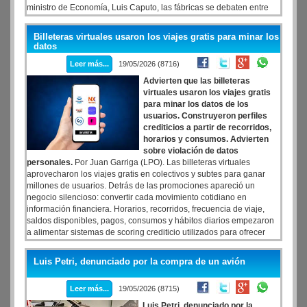
ministro de Economía, Luis Caputo, las fábricas se debaten entre
aceptar precios más altos del gas por los efectos de la guerra en
Irán o disponer de paradas de planta y suspensiones ante un
Billeteras virtuales usaron los viajes gratis para minar los
Gobierno que, por ahora, les trasladará el impacto total.
datos
Leer más...
19/05/2026 (8716)
Advierten que las billeteras
virtuales usaron los viajes gratis
para minar los datos de los
usuarios. Construyeron perfiles
crediticios a partir de recorridos,
horarios y consumos. Advierten
sobre violación de datos
personales.
Por Juan Garriga (LPO). Las billeteras virtuales
aprovecharon los viajes gratis en colectivos y subtes para ganar
millones de usuarios. Detrás de las promociones apareció un
negocio silencioso: convertir cada movimiento cotidiano en
información financiera. Horarios, recorridos, frecuencia de viaje,
saldos disponibles, pagos, consumos y hábitos diarios empezaron
a alimentar sistemas de scoring crediticio utilizados para ofrecer
préstamos, ajustar límites y medir riesgo. Empresas como Mercado
Pago, Uala y Naranja X, lanzaron promociones muy agresivas de
Luis Petri, denunciado por la compra de un avión
viajes gratis en transporte público si se usaban las aplicaciones. La
apuesta parecía irracional desde lo económico, pero no lo era.
Leer más...
19/05/2026 (8715)
Luis Petri, denunciado por la