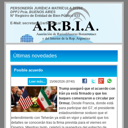
PERSONERÍA JURÍDICA MATRÍCULA 32264
DPPJ Pcia. BUENOS AIRES
N° Registro de Entidad de Bien Público 433
E-Mail: secretaria@arbia.org.ar
Últimas novedades
Posible acuerdo
Leer más...
15/06/2026 (8740)
Trump aseguró que el acuerdo con
Irán ya está firmado y que los
buques comenzaron a circular por
Ormuz.
Desde Francia, donde está
para participar del G7, el presidente
estadounidense sostuvo que el
entendimiento con Teherán ya está en vigor y adelantó que los
detalles se conocerán tras la firma prevista para el viernes en
Ginebra. Mientras tanto, celebró la reapertura del estrecho de