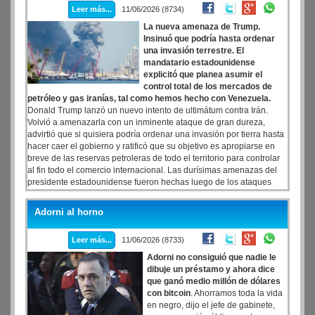
Leer más...
11/06/2026 (8734)
La nueva amenaza de Trump.
Insinuó que podría hasta ordenar
una invasión terrestre. El
mandatario estadounidense
explicitó que planea asumir el
control total de los mercados de
petróleo y gas iranías, tal como hemos hecho con Venezuela.
Donald Trump lanzó un nuevo intento de ultimátum contra Irán.
Volvió a amenazarla con un inminente ataque de gran dureza,
advirtió que si quisiera podría ordenar una invasión por tierra hasta
hacer caer el gobierno y ratificó que su objetivo es apropiarse en
breve de las reservas petroleras de todo el territorio para controlar
al fin todo el comercio internacional. Las durísimas amenazas del
presidente estadounidense fueron hechas luego de los ataques
que Washington concretó ayer contra la república islámica y,
además, son producto del estancamiento de las negociaciones de
Adorni al horno
paz de las últimas horas.
Leer más...
11/06/2026 (8733)
Adorni no consiguió que nadie le
dibuje un préstamo y ahora dice
que ganó medio millón de dólares
con bitcoin
. Ahorramos toda la vida
en negro, dijo el jefe de gabinete,