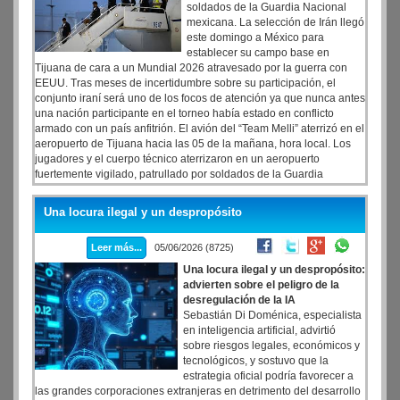
soldados de la Guardia Nacional
mexicana. La selección de Irán llegó
este domingo a México para
establecer su campo base en
Tijuana de cara a un Mundial 2026 atravesado por la guerra con
EEUU. Tras meses de incertidumbre sobre su participación, el
conjunto iraní será uno de los focos de atención ya que nunca antes
una nación participante en el torneo había estado en conflicto
armado con un país anfitrión. El avión del “Team Melli” aterrizó en el
aeropuerto de Tijuana hacia las 05 de la mañana, hora local. Los
jugadores y el cuerpo técnico aterrizaron en un aeropuerto
fuertemente vigilado, patrullado por soldados de la Guardia
Nacional mexicana
Una locura ilegal y un despropósito
Leer más...
05/06/2026 (8725)
Una locura ilegal y un despropósito:
advierten sobre el peligro de la
desregulación de la IA
Sebastián Di Doménica, especialista
en inteligencia artificial, advirtió
sobre riesgos legales, económicos y
tecnológicos, y sostuvo que la
estrategia oficial podría favorecer a
las grandes corporaciones extranjeras en detrimento del desarrollo