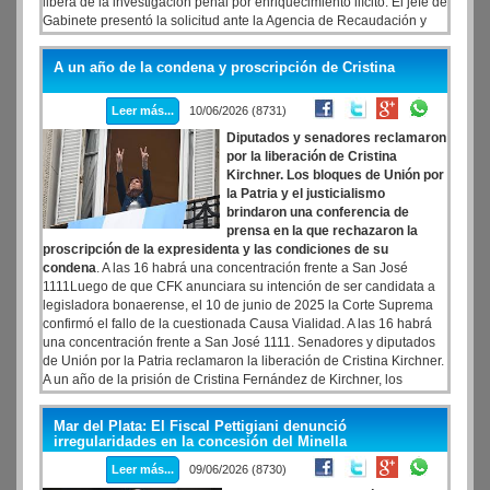
libera de la investigación penal por enriquecimiento ilícito. El jefe de
Gabinete presentó la solicitud ante la Agencia de Recaudación y
Control Aduanero (ARCA) este miércoles. Su esposa Bettina
Angeletti lo había hecho el 31 de mayo la solicitud, según reveló en
A un año de la condena y proscripción de Cristina
La Nación el periodista Hugo Alconada Mon. La norma permite
declarar activos en negro sin sanciones penales y ya fue utilizada
Leer más...
10/06/2026 (8731)
por otros acusados de corrupción como Lázaro Báez. La
presentación de Adorni ante ARCA implica que estuvo evadiendo
Diputados y senadores reclamaron
impuestos durante los dos años y medio que lleva como funcionario
por la liberación de Cristina
público, primero como vocero y ahora como jefe de Gabinete.
Kirchner. Los bloques de Unión por
la Patria y el justicialismo
brindaron una conferencia de
prensa en la que rechazaron la
proscripción de la expresidenta y las condiciones de su
condena
. A las 16 habrá una concentración frente a San José
1111Luego de que CFK anunciara su intención de ser candidata a
legisladora bonaerense, el 10 de junio de 2025 la Corte Suprema
confirmó el fallo de la cuestionada Causa Vialidad. A las 16 habrá
una concentración frente a San José 1111. Senadores y diputados
de Unión por la Patria reclamaron la liberación de Cristina Kirchner.
A un año de la prisión de Cristina Fernández de Kirchner, los
bloques de diputados y senadores de Unión por la Patria y el
peronismo brindaron una conferencia de prensa en la que
Mar del Plata: El Fiscal Pettigiani denunció
rechazaron la proscripción de la líder justicialista y reclamaron por
irregularidades en la concesión del Minella
su liberación.
Leer más...
09/06/2026 (8730)