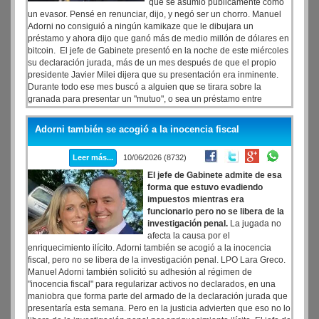
que se asumió públicamente como
un evasor. Pensé en renunciar, dijo, y negó ser un chorro. Manuel
Adorni no consiguió a ningún kamikaze que le dibujara un
préstamo y ahora dijo que ganó más de medio millón de dólares en
bitcoin. El jefe de Gabinete presentó en la noche de este miércoles
su declaración jurada, más de un mes después de que el propio
presidente Javier Milei dijera que su presentación era inminente.
Durante todo ese mes buscó a alguien que se tirara sobre la
granada para presentar un "mutuo", o sea un préstamo entre
personas, pero no pudo encontrarlo, pese a que había
chancherado ante su equipo y la propia Milei que iba a resolver
Adorni también se acogió a la inocencia fiscal
fácil el tema buscando "una persona" que le hiciera el favor de
ubicarse entre él y la justicia penal.
Leer más...
10/06/2026 (8732)
El jefe de Gabinete admite de esa
forma que estuvo evadiendo
impuestos mientras era
funcionario pero no se libera de la
investigación penal.
La jugada no
afecta la causa por el
enriquecimiento ilícito. Adorni también se acogió a la inocencia
fiscal, pero no se libera de la investigación penal. LPO Lara Greco.
Manuel Adorni también solicitó su adhesión al régimen de
"inocencia fiscal" para regularizar activos no declarados, en una
maniobra que forma parte del armado de la declaración jurada que
presentaría esta semana. Pero en la justicia advierten que eso no lo