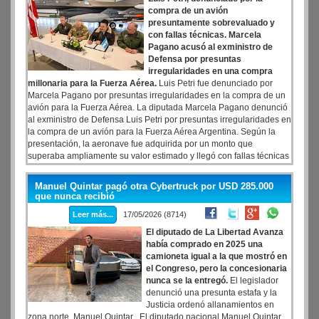
compra de un avión
presuntamente sobrevaluado y
con fallas técnicas. Marcela
Pagano acusó al exministro de
Defensa por presuntas
irregularidades en una compra
millonaria para la Fuerza Aérea.
Luis Petri fue denunciado por
Marcela Pagano por presuntas irregularidades en la compra de un
avión para la Fuerza Aérea. La diputada Marcela Pagano denunció
al exministro de Defensa Luis Petri por presuntas irregularidades en
la compra de un avión para la Fuerza Aérea Argentina. Según la
presentación, la aeronave fue adquirida por un monto que
superaba ampliamente su valor estimado y llegó con fallas técnicas
registradas por la propia fuerza. La denuncia, radicada en la
Justicia Federal, también alcanza a funcionarios del Ministerio de
Manuel Quintar pagó otra Cybertruck por USD 285.000
Defensa y militares que habrían intervenido en la operación.
que nunca recibió
Leer más...
17/05/2026 (8714)
El diputado de La Libertad Avanza
había comprado en 2025 una
camioneta igual a la que mostró en
el Congreso, pero la concesionaria
nunca se la entregó.
El legislador
denunció una presunta estafa y la
Justicia ordenó allanamientos en
zona norte. Manuel Quintar . El diputado nacional Manuel Quintar,