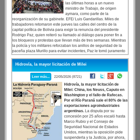
las últimas horas a un nuevo
ministro de Trabajo, de origen
aymara, como parte de la
reorganización de su gabinete. EFE/ Luis Gandarillas. Miles de
trabajadores retomaron este jueves las calles del centro de la
capital política de Bolivia para exigir la renuncia del presidente
Rodrigo Paz, quien reiteró su llamado al diálogo para poner fin a
los bloqueos y protestas que llevan más de tres semanas. Mientras
la policía y los militares reforzaban los anillos de seguridad de la
paceña plaza Murillo para evitar incidentes, Paz le tomó juramento
a un nuevo ministro de Trabajo.
Hidrovía, la mayor licitación de Milei
Leer más...
22/05/2026 (8721)
Hidrovía, la mayor licitación de
Milei: China, los Neuss, Caputo en
Washington y el fallo de Rafecas.
Por el Río Paraná sale el 80% de las
exportaciones agroindustriales
argentinas.
La disputa por su
concesión por 25 años escaló hasta
Marco Rubio y el Consejo de
Seguridad Nacional de Estados
Unidos, mientras la oposición pide
suspenderla y la Justicia, por ahora,