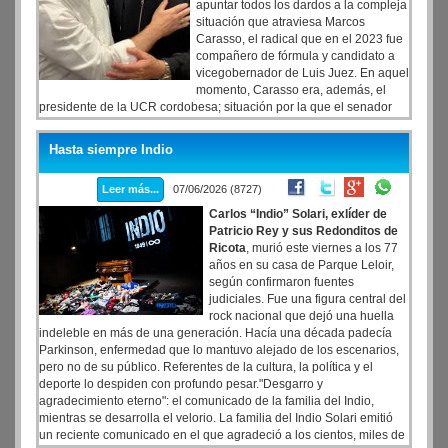
apuntar todos los dardos a la compleja
situación que atraviesa Marcos
Carasso, el radical que en el 2023 fue
compañero de fórmula y candidato a
vicegobernador de Luis Juez. En aquel
momento, Carasso era, además, el
presidente de la UCR cordobesa; situación por la que el senador
aliado de Javier Milei lo eligió para completar el binomio y tratar de
contar con la totalidad del respaldo radical. Algo que tampoco
Hasta siempre Indio
ocurrió. Ahora, a casi tres años de aquellos comicios, el panorama
para Carasso se complicó porque fue imputado en una causa en la
Leer más...
07/06/2026 (8727)
que se investiga sobrefacturación en Pami.
Carlos “Indio” Solari, exlíder de
Patricio Rey y sus Redonditos de
Ricota
, murió este viernes a los 77
años en su casa de Parque Leloir,
según confirmaron fuentes
judiciales. Fue una figura central del
rock nacional que dejó una huella
indeleble en más de una generación. Hacía una década padecía
Parkinson, enfermedad que lo mantuvo alejado de los escenarios,
pero no de su público. Referentes de la cultura, la política y el
deporte lo despiden con profundo pesar."Desgarro y
agradecimiento eterno": el comunicado de la familia del Indio,
mientras se desarrolla el velorio. La familia del Indio Solari emitió
un reciente comunicado en el que agradeció a los cientos, miles de