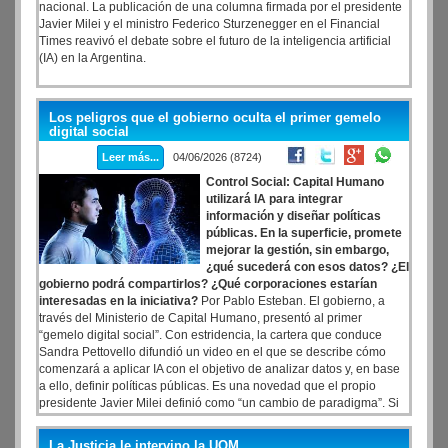
nacional. La publicación de una columna firmada por el presidente
Javier Milei y el ministro Federico Sturzenegger en el Financial
Times reavivó el debate sobre el futuro de la inteligencia artificial
(IA) en la Argentina.
Los peligros que el gobierno oculta el primer gemelo
digital social
Leer más...
04/06/2026 (8724)
Control Social: Capital Humano
utilizará IA para integrar
información y diseñar políticas
públicas. En la superficie, promete
mejorar la gestión, sin embargo,
¿qué sucederá con esos datos? ¿El
gobierno podrá compartirlos? ¿Qué corporaciones estarían
interesadas en la iniciativa?
Por Pablo Esteban. El gobierno, a
través del Ministerio de Capital Humano, presentó al primer
“gemelo digital social”. Con estridencia, la cartera que conduce
Sandra Pettovello difundió un video en el que se describe cómo
comenzará a aplicar IA con el objetivo de analizar datos y, en base
a ello, definir políticas públicas. Es una novedad que el propio
presidente Javier Milei definió como “un cambio de paradigma”. Si
el marketing se despeja a un lado, afloran los temores: ¿qué podría
suceder con los datos de los argentinos? ¿Qué implica la intención
La Justicia le intervino la UOM