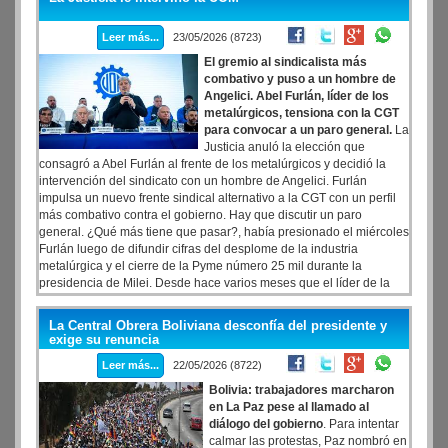
de construir un “modelo de carácter global”? Los especialistas
advierten sobre lo que podría suceder si compañías como Palantir
Leer más...
23/05/2026 (8723)
se inmiscuyen en la información sensible de la población local y
construyen redes de vigilancia masiva.
El gremio al sindicalista más
combativo y puso a un hombre de
Angelici. Abel Furlán, líder de los
metalúrgicos, tensiona con la CGT
para convocar a un paro general.
La
Justicia anuló la elección que
consagró a Abel Furlán al frente de los metalúrgicos y decidió la
intervención del sindicato con un hombre de Angelici. Furlán
impulsa un nuevo frente sindical alternativo a la CGT con un perfil
más combativo contra el gobierno. Hay que discutir un paro
general. ¿Qué más tiene que pasar?, había presionado el miércoles
Furlán luego de difundir cifras del desplome de la industria
metalúrgica y el cierre de la Pyme número 25 mil durante la
presidencia de Milei. Desde hace varios meses que el líder de la
UOM venía tensando la relación con los triunviros de la CGT para
que convocaran a un paro general.
La Central Obrera Boliviana desconfía del presidente y
exige su renuncia
Leer más...
22/05/2026 (8722)
Bolivia: trabajadores marcharon
en La Paz pese al llamado al
diálogo del gobierno
. Para intentar
calmar las protestas, Paz nombró en