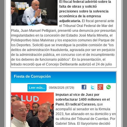
El fiscal federal advirtió sobre la
falta de obras y solicitó
precisiones sobre la solvencia
económica de la empresa
adjudicataria.
El fiscal general ante
el Tribunal Oral Federal de Mar del
Plata, Juan Manuel Pettigiani, presentó una denuncia por presuntas
irregularidades en la concesión del Estadio José María Minella, el
Polideportivo Islas Malvinas y los espacios comunes del Parque de
los Deportes. Solicitó que se investigue la posible comisión de “los
delitos de administración fraudulenta, agravada por ser en perjuicio
de la administración pública, en concurso con el de incumplimiento
de los deberes de funcionario público”. En la presentación, el
letrado recordó que el Concejo Deliberante autorizó el 24 de julio
del año pasado la adjudicación de la concesión a la única empresa
que ofertó, Minella Stadium S.A. Se trata de una compañía que
Fiesta de Corrupción
estaría integrada por el grupo inversor brasileño Revee y Pro Enter,
de origen argentino.
Leer más...
09/06/2026 (8729)
Imputan al vice de Juez por
sobrefacturar 1400 millones en el
Pami. El radical Carasso,
que
acompañó al senador en la fórmula
2023, fue allanado en su domicilio y en
su oficina del Tribunal de Cuentas. Por
Gabriel Silva. El llaryorismo decidió