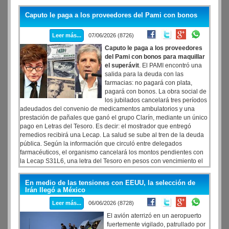
fanáticos que continúan acercándose a Avellaneda
Caputo le paga a los proveedores del Pami con bonos
Leer más...
07/06/2026 (8726)
Caputo le paga a los proveedores
del Pami con bonos para maquillar
el superávit
. El PAMI encontró una
salida para la deuda con las
farmacias: no pagará con plata,
pagará con bonos. La obra social de
los jubilados cancelará tres períodos
adeudados del convenio de medicamentos ambulatorios y una
prestación de pañales que ganó el grupo Clarín, mediante un único
pago en Letras del Tesoro. Es decir: el mostrador que entregó
remedios recibirá una Lecap. La salud se sube al tren de la deuda
pública. Según la información que circuló entre delegados
farmacéuticos, el organismo cancelará los montos pendientes con
la Lecap S31L6, una letra del Tesoro en pesos con vencimiento el
31 de julio de 2026.
En medio de las tensiones con EEUU, la selección de
Irán llegó a México
Leer más...
06/06/2026 (8728)
El avión aterrizó en un aeropuerto
fuertemente vigilado, patrullado por