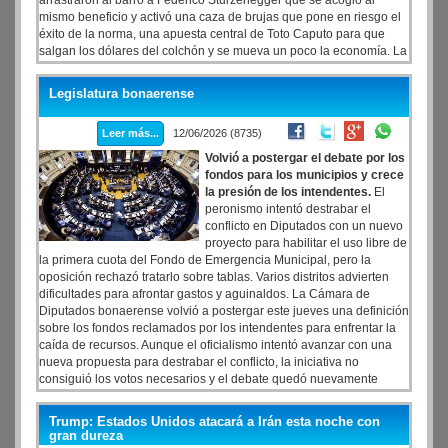
arrastraron al barro a Federico Sturzenegger que se acogió al
mismo beneficio y activó una caza de brujas que pone en riesgo el
éxito de la norma, una apuesta central de Toto Caputo para que
salgan los dólares del colchón y se mueva un poco la economía. La
bronca de Caputo con el daño tremendo que le hace al programa
económico el escándalo interminable del vocero del Gobierno, lo
Legislatura bonaerense
llevó a faltar a la reunión de la mesa política de este jueves. El
ministro adujo un viaje, del que no dio mayores precisiones.
Leer más...
12/06/2026 (8735)
Volvió a postergar el debate por los
fondos para los municipios y crece
la presión de los intendentes.
El
peronismo intentó destrabar el
conflicto en Diputados con un nuevo
proyecto para habilitar el uso libre de
la primera cuota del Fondo de Emergencia Municipal, pero la
oposición rechazó tratarlo sobre tablas. Varios distritos advierten
dificultades para afrontar gastos y aguinaldos. La Cámara de
Diputados bonaerense volvió a postergar este jueves una definición
sobre los fondos reclamados por los intendentes para enfrentar la
caída de recursos. Aunque el oficialismo intentó avanzar con una
nueva propuesta para destrabar el conflicto, la iniciativa no
consiguió los votos necesarios y el debate quedó nuevamente
demorado.
Trump: Estados Unidos atacará a Irán esta noche con
gran dureza