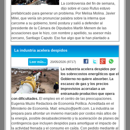
La controversia del fin de semana,
dijo sobre el caso Rufus estuvo
prefabricado para generar un problema. Por Melisa Molina. Javier
Milei, que venía sin pronunciar palabra sobre la interna que
carcome a su gobierno, tomó postura y salió a defender al
presidente de la Cámara de Diputados Martín Menem de las
acusaciones que le hizo, con nombre y apellido, su asesor más
cercano, Santiago Caputo. Eso fue algo que le han plantado a
Martín Menem, indicó el mandatario en una entrevista haciendo
referencia a la cuenta @periodistaRufus. Luego añadió: está
La industria acelera despidos
prefabricado. De hecho Martín lo explicó dentro del gabinete. Como
si esas declaraciones fueran poco, disparó: la controversia del fin
Leer más...
20/05/2026 (8717)
de semana es algo que está prefabricado para generar un
problema.
La industria acelera despidos por
los sobrecostos energéticos que el
Gobierno no quiere absorber. La
escasez de gas y los precios
imprevistos acorralan a un
entramado productivo que opera
con dificultades.
El empleo en el centro de las preocupaciones.
Eugenia Muzio Redactora de Economía Política. Acreditada en el
Ministerio de Economía. Mail: emuzio@perfil.com. La industria se
prepara para afrontar un invierno marcado por costos más altos de
la energía, posible desabastecimiento y la aceleración de planes de
contingencia que incluyen despidos para amortiguar el impacto de
la actividad frenada y el consumo en caída. Con pedido mediante al