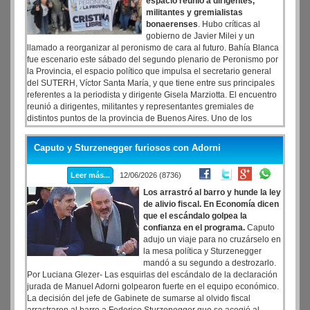
espacio reunió a dirigentes,
militantes y gremialistas
bonaerenses
. Hubo críticas al
gobierno de Javier Milei y un
llamado a reorganizar al peronismo de cara al futuro. Bahía Blanca
fue escenario este sábado del segundo plenario de Peronismo por
la Provincia, el espacio político que impulsa el secretario general
del SUTERH, Víctor Santa María, y que tiene entre sus principales
referentes a la periodista y dirigente Gisela Marziotta. El encuentro
reunió a dirigentes, militantes y representantes gremiales de
distintos puntos de la provincia de Buenos Aires. Uno de los
principales ejes de la jornada fue el reclamo por la libertad de la
expresidenta Cristina Fernández de Kirchner. Durante su
Caputo y Sturzenegger furiosos con Adorni
intervención, Santa María sostuvo de manera contundente que
Cristina libre no es un slogan de campaña, es la lucha del
Leer más...
12/06/2026 (8736)
peronismo porque ella es la conducción de este espacio.
Los arrastró al barro y hunde la ley
de alivio fiscal. En Economía dicen
que el escándalo golpea la
confianza en el programa.
Caputo
adujo un viaje para no cruzárselo en
la mesa política y Sturzenegger
mandó a su segundo a destrozarlo.
Por Luciana Glezer- Las esquirlas del escándalo de la declaración
jurada de Manuel Adorni golpearon fuerte en el equipo económico.
La decisión del jefe de Gabinete de sumarse al olvido fiscal