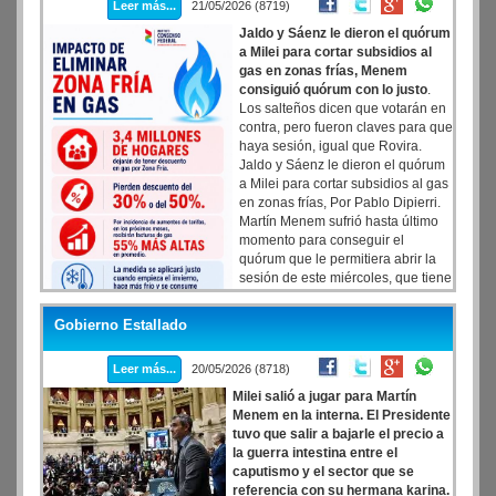
Leer más...
21/05/2026 (8719)
meses. Este indicador se encuentra 16 puntos porcentuales por
encima del estudio en 2025, cuando el 58% de los talentos lo
Jaldo y Sáenz le dieron el quórum
afirmaba.
a Milei para cortar subsidios al
gas en zonas frías, Menem
consiguió quórum con lo justo
.
Los salteños dicen que votarán en
contra, pero fueron claves para que
haya sesión, igual que Rovira.
Jaldo y Sáenz le dieron el quórum
a Milei para cortar subsidios al gas
en zonas frías, Por Pablo Dipierri.
Martín Menem sufrió hasta último
momento para conseguir el
quórum que le permitiera abrir la
sesión de este miércoles, que tiene
el doble objetivo de recortar
subsidios a las tarifas de gas que
Gobierno Estallado
pagan los hogares de las zonas frías y evitar, al mismo tiempo, que
la oposición logre avanzar con un proyecto de interpelación a
Leer más...
20/05/2026 (8718)
Manuel Adorni. Cuando quedaban 8 minutos para que deje de
sonar la chicharra, se terminaron sentando los tucumanos del
Milei salió a jugar para Martín
bloque Independencia, que responden a Osvaldo Jaldo, y los
Menem en la interna. El Presidente
salteños y los misioneros de Innovación Federal, la bancada de
tuvo que salir a bajarle el precio a
Gustavo Sáenz y Carlos Rovira.
la guerra intestina entre el
caputismo y el sector que se
referencia con su hermana karina.