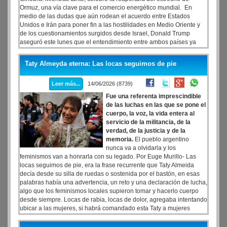
Ormuz, una vía clave para el comercio energético mundial. En
medio de las dudas que aún rodean el acuerdo entre Estados
Unidos e Irán para poner fin a las hostilidades en Medio Oriente y
de los cuestionamientos surgidos desde Israel, Donald Trump
aseguró este lunes que el entendimiento entre ambos países ya
está firmado y afirmó que los buques comenzaron a circular
nuevamente por el estrecho de Ormuz
Taty Almeyda eterna: Las locas seguimos de pie
Leer más...
14/06/2026 (8739)
Fue una referenta imprescindible
de las luchas en las que se pone el
cuerpo, la voz, la vida entera al
servicio de la militancia, de la
verdad, de la justicia y de la
memoria.
El pueblo argentino
nunca va a olvidarla y los
feminismos van a honrarla con su legado. Por Euge Murillo- Las
locas seguimos de pie, era la frase recurrente que Taty Almeida
decía desde su silla de ruedas o sostenida por el bastón, en esas
palabras había una advertencia, un reto y una declaración de lucha,
algo que los feminismos locales supieron tomar y hacerlo cuerpo
desde siempre. Locas de rabia, locas de dolor, agregaba intentando
ubicar a las mujeres, si habrá comandado esta Taty a mujeres
desobedientes, no hay hay feminista que no relate en la genealogía
de sus militancia la insistencia de las madres y sus rondas, la