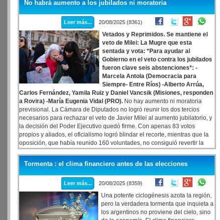
No habrá aumento a los jubilados ni moratoria
Leer más...
20/08/2025 (8361)
Vetados y Reprimidos. Se mantiene el
veto de Milei: La Mugre que esta
sentada y vota: *Para ayudar al
Gobierno en el veto contra los jubilados
fueron clave seis abstenciones*: -
Marcela Antola (Democracia para
Siempre- Entre Ríos) -Alberto Arrúa,
Carlos Fernández, Yamila Ruiz y Daniel Vancsik (Misiones, responden
a Rovira) -María Eugenia Vidal (PRO).
No hay aumento ni moratoria
previsional. La Cámara de Diputados no logró reunir los dos tercios
necesarios para rechazar el veto de Javier Milei al aumento jubilatorio, y
la decisión del Poder Ejecutivo quedó firme. Con apenas 83 votos
propios y aliados, el oficialismo logró blindar el recorte, mientras que la
oposición, que había reunido 160 voluntades, no consiguió revertir la
avanzada libertaria. Seis legisladores optaron por abstenerse, en un
gesto que terminó favoreciendo a la Casa Rosada. Lejos de ser un
Tormenta : el clima financiero antes de las elecciones
episodio aislado, el desenlace se inscribe en la política de ajuste sobre
los jubilados, uno de los sectores más golpeados por la inflación y la
Leer más...
20/08/2025 (8359)
crisis. En nombre del “equilibrio fiscal”, el gobierno de Milei consolida un
rumbo que posterga cualquier recomposición real en las jubilaciones y
Una potente ciclogénesis azota la región,
pensiones, incluso después de meses en los que los haberes quedaron
pero la verdadera tormenta que inquieta a
pulverizados frente a la suba de precios.
los argentinos no proviene del cielo, sino