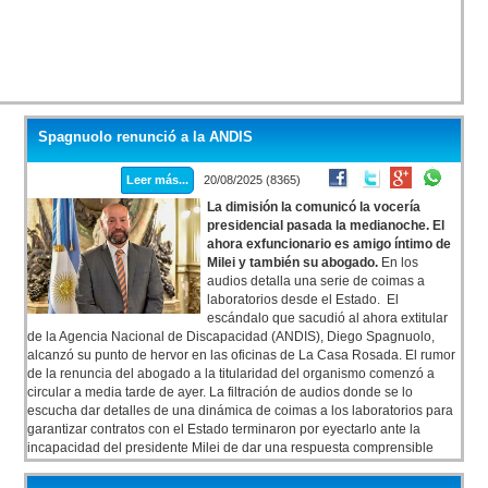
Spagnuolo renunció a la ANDIS
Leer más...
20/08/2025 (8365)
La dimisión la comunicó la vocería
presidencial pasada la medianoche. El
ahora exfuncionario es amigo íntimo de
Milei y también su abogado.
En los
audios detalla una serie de coimas a
laboratorios desde el Estado. El
escándalo que sacudió al ahora extitular
de la Agencia Nacional de Discapacidad (ANDIS), Diego Spagnuolo,
alcanzó su punto de hervor en las oficinas de La Casa Rosada. El rumor
de la renuncia del abogado a la titularidad del organismo comenzó a
circular a media tarde de ayer. La filtración de audios donde se lo
escucha dar detalles de una dinámica de coimas a los laboratorios para
garantizar contratos con el Estado terminaron por eyectarlo ante la
incapacidad del presidente Milei de dar una respuesta comprensible
sobre esos audios.