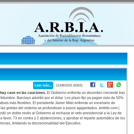
Leer más...
21/08/2025 (8363)
 hay caos en las cauciones.
El Gobierno enfrenta un desorden creciente tras
tidumbre. Barclays advirtió por el dólar. Los plazo fijo ya pagan más de 50%
tivas más flexibles. El presidente Javier Milei enfrenta un escenario de
las grietas del sistema se profundizan a pasos agigantados. ámbito.com |
tó un doble revés al Gobierno al rechazar el veto presidencial a la Ley de
favor, 73 en contra y 2 abstenciones, y aprobar el reparto automático de los
ncias, limitando la discrecionalidad del Ejecutivo.