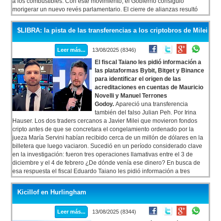
a los combustibles. Con este movimiento, el Gobierno consiguió
morigerar un nuevo revés parlamentario. El cierre de alianzas resultó
clave para sumar el respaldo del mendocino Alfredo Cornejo y del
sanjuanino Marcelo Orrego, quienes acompañaron las iniciativas de la
$LIBRA: la pista de las transferencias a los criptobros de Milei
Casa Rosada.
Leer más...
13/08/2025 (8346)
El fiscal Taiano les pidió información a
las plataformas Bybit, Bitget y Binance
para identificar el origen de las
acreditaciones en cuentas de Mauricio
Novelli y Manuel Terrones
Godoy.
Apareció una transferencia
también del falso Julian Peh. Por Irina
Hauser. Los dos traders cercanos a Javier Milei que movieron fondos
cripto antes de que se concretara el congelamiento ordenado por la
jueza María Servini habían recibido cerca de un millón de dólares en la
billetera que luego vaciaron. Sucedió en un período considerado clave
en la investigación: fueron tres operaciones llamativas entre el 3 de
diciembre y el 4 de febrero ¿De dónde venía ese dinero? En busca de
esa respuesta el fiscal Eduardo Taiano les pidió información a tres
exchange (plataformas que funcionan como bancos virtuales) que
intervinieron en las operaciones en cuestión: Bybit, Bitget y Binance.
Kicillof en Hurlingham
Busca identificar a los usuarios. Apareció una transferencia también del
falso Julian Peh.
Leer más...
13/08/2025 (8344)