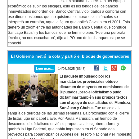
está explotada. La decisión del equipo
económico de subir los encajes, esto es los fondos de los bancos
inmovilizados por orden del Banco Central, y obligarlos a comprar con
ese dinero los bonos que no quisieron comprar este miércoles se
interpretó un corralón, aquella figura que aplicó Cavallo en el 2001. Esto
generó un zoom entre las autoridades del Banco Central que conduce
Santiago Bausili y los bancos, que no terminó bien. "Fue una perorata
técnica, no nos escucharon", dijo a LPO uno de los banqueros que se
conectó
El Gobierno metió la cola y partió el bloque de gobernadores
Leer más...
14/08/2025 (8348)
El paquete impulsado por los
mandatarios provinciales obtuvo
dictamen de mayoría en comisiones de
Diputados, pero el oficialismo pudo
dictaminar también sus propios textos
con el apoyo de sus aliados de Mendoza,
San Juan y Chubut.
Fue un coto a la
sangría de derrotas de las últimas semanas. La proximidad con el cierre
de listas jugó un papel clave. Por Paula Marussich. En tiempo de
descuento, el oficialismo envió su propuesta a los gobernadores y
quebró la Liga Federal, que había impulsado en el Senado dos
proyectos para coparticipar los Aportes del Tesoro Nacional y el impuesto