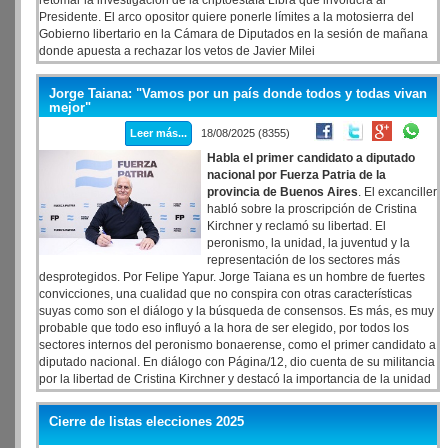
retomar la investigación de la criptoestafa Libra que involucra al
Presidente. El arco opositor quiere ponerle límites a la motosierra del
Gobierno libertario en la Cámara de Diputados en la sesión de mañana
donde apuesta a rechazar los vetos de Javier Milei
Jorge Taiana: "Vamos por un país donde todos y todas vivan
mejor"
Leer más...
18/08/2025 (8355)
Habla el primer candidato a diputado
nacional por Fuerza Patria de la
provincia de Buenos Aires
. El excanciller
habló sobre la proscripción de Cristina
Kirchner y reclamó su libertad. El
peronismo, la unidad, la juventud y la
representación de los sectores más
desprotegidos. Por Felipe Yapur. Jorge Taiana es un hombre de fuertes
convicciones, una cualidad que no conspira con otras características
suyas como son el diálogo y la búsqueda de consensos. Es más, es muy
probable que todo eso influyó a la hora de ser elegido, por todos los
sectores internos del peronismo bonaerense, como el primer candidato a
diputado nacional. En diálogo con Página/12, dio cuenta de su militancia
por la libertad de Cristina Kirchner y destacó la importancia de la unidad
alcanzada, una condición necesaria para "volver a representar a todos
los sectores de la sociedad".
Cierre de listas elecciones 2025