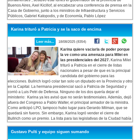
bonaerenses”, sostuvo este lunes el gobernador de la provincia de
Buenos Aires, Axel Kicillof, al encabezar una conferencia de prensa en la
Casa de Gobierno, junto a los ministros de Infraestructura y Servicios
Públicos, Gabriel Katopodis, y de Economía, Pablo López
Karina trituró a Patricia y se la saco de encima
Leer más...
18/08/2025 (8354)
Karina quiere vaciarla de poder porque
la ve como una amenaza para Milei en
las presidenciales del 2027.
Karina Milei
trituró a Patricia en el cierre de listas
nacionales a pesar de que es la principal
candidata del gobierno para las
elecciones. Bullrich logró colar tan solo un diputado en la Provincia y otro
en la Capital. La hermana presidencial sacó a Patricia de Seguridad y
corrió a Luis Petri de Defensa. Ninguno de los dos quería dejar el
ministerio: Karina ya les avisó que no serán testimoniales. Además, dejó
afuera del Congreso a Pablo Walter, el principal armador de la ministra.
Como anticipó LPO, tampoco hubo lugar para Gerardo Milman, que se
quedará sin fueros. Sin embargo, Karina logró vender el cierre de
Bullrich como un premio. La lista para las legislativas de la Ciudad había
sido un aviso.
Gustavo Pulti y equipo siguen sumando