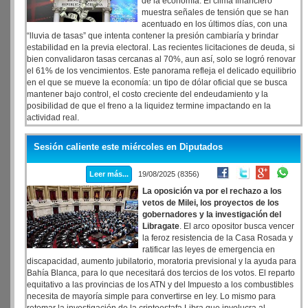
de la economía. El clima financiero
muestra señales de tensión que se han
acentuado en los últimos días, con una
“lluvia de tasas” que intenta contener la presión cambiaría y brindar
estabilidad en la previa electoral. Las recientes licitaciones de deuda, si
bien convalidaron tasas cercanas al 70%, aun así, solo se logró renovar
el 61% de los vencimientos. Este panorama refleja el delicado equilibrio
en el que se mueve la economía: un tipo de dólar oficial que se busca
mantener bajo control, el costo creciente del endeudamiento y la
posibilidad de que el freno a la liquidez termine impactando en la
actividad real.
Sesión caliente este miércoles en Diputados
Leer más...
19/08/2025 (8356)
La oposición va por el rechazo a los
vetos de Milei, los proyectos de los
gobernadores y la investigación del
Libragate
. El arco opositor busca vencer
la feroz resistencia de la Casa Rosada y
ratificar las leyes de emergencia en
discapacidad, aumento jubilatorio, moratoria previsional y la ayuda para
Bahía Blanca, para lo que necesitará dos tercios de los votos. El reparto
equitativo a las provincias de los ATN y del Impuesto a los combustibles
necesita de mayoría simple para convertirse en ley. Lo mismo para