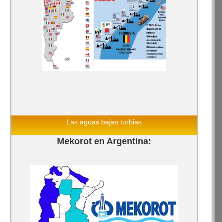
Las aguas bajan turbias
Mekorot en Argentina: