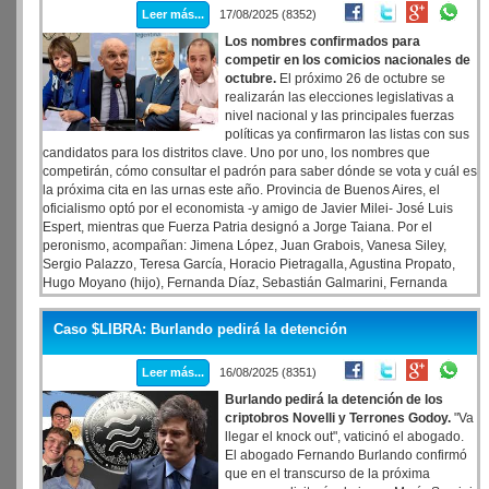
Leer más...
17/08/2025 (8352)
Los nombres confirmados para
competir en los comicios nacionales de
octubre.
El próximo 26 de octubre se
realizarán las elecciones legislativas a
nivel nacional y las principales fuerzas
políticas ya confirmaron las listas con sus
candidatos para los distritos clave. Uno por uno, los nombres que
competirán, cómo consultar el padrón para saber dónde se vota y cuál es
la próxima cita en las urnas este año. Provincia de Buenos Aires, el
oficialismo optó por el economista -y amigo de Javier Milei- José Luis
Espert, mientras que Fuerza Patria designó a Jorge Taiana. Por el
peronismo, acompañan: Jimena López, Juan Grabois, Vanesa Siley,
Sergio Palazzo, Teresa García, Horacio Pietragalla, Agustina Propato,
Hugo Moyano (hijo), Fernanda Díaz, Sebastián Galmarini, Fernanda
Miño, Hugo Yasky, Mariana Salzman y Nicolás Trotta.
Caso $LIBRA: Burlando pedirá la detención
Leer más...
16/08/2025 (8351)
Burlando pedirá la detención de los
criptobros Novelli y Terrones Godoy.
"Va
llegar el knock out", vaticinó el abogado.
El abogado Fernando Burlando confirmó
que en el transcurso de la próxima