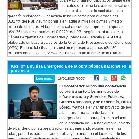
Juan Pablo Marino. Diputados define este
miércoles si elimina la exención fiscal que
sostiene al sistema de sociedades de
garantía recíprocas. El beneficio tiene un costo para el estado del
0,027% del PBI, y su fin pondría en jaque a miles de pymes y medio
millón de empleos. El beneficio fiscal en cuestión representa apenas
u$s136 millones anuales, el 0,027% del PBI, según un informe de la
Cámara Argentina de Sociedades y Fondos de Garantía (CASFOG)
elaborado en base a cálculos de la Oficina de Presupuesto del Congreso
(OPC). El beneficio fiscal en cuestión representa apenas u$s136
millones anuales, el 0,027% del PBI, según un informe de la Cámara
Argentina de Sociedades y Fondos de Garantía (CASFOG) elaborado en
base a cálculos de la Oficina de Presupuesto del Congreso (OPC).
Kicillof: Enviá la Emergencia de la obra pública nacional en la
provincia
Leer más...
18/08/2025 (8358)
El Gobernador brindó una conferencia
de prensa junto a los ministros de
Infraestructura y Servicios Públicos,
Gabriel Katopodis, y de Economía, Pablo
López.
“Vamos a enviar un proyecto de ley
a la Legislatura para declarar la
emergencia de la obra pública nacional
en la provincia de Buenos Aires: el estado
de abandono por su paralización está generando accidentes en las
rutas, pérdidas para el erario público y deterioro en el bienestar de los