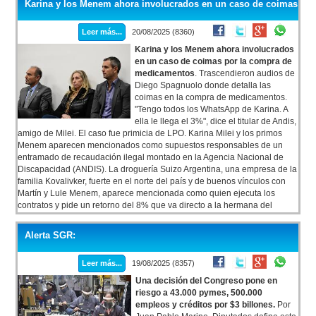
Karina y los Menem ahora involucrados en un caso de coimas
Leer más...
20/08/2025 (8360)
Karina y los Menem ahora involucrados
en un caso de coimas por la compra de
medicamentos
. Trascendieron audios de
Diego Spagnuolo donde detalla las
coimas en la compra de medicamentos.
"Tengo todos los WhatsApp de Karina. A
ella le llega el 3%", dice el titular de Andis,
amigo de Milei. El caso fue primicia de LPO. Karina Milei y los primos
Menem aparecen mencionados como supuestos responsables de un
entramado de recaudación ilegal montado en la Agencia Nacional de
Discapacidad (ANDIS). La droguería Suizo Argentina, una empresa de la
familia Kovalivker, fuerte en el norte del país y de buenos vínculos con
Martín y Lule Menem, aparece mencionada como quien ejecuta los
contratos y pide un retorno del 8% que va directo a la hermana del
Presidente y los riojanos.
Alerta SGR:
Leer más...
19/08/2025 (8357)
Una decisión del Congreso pone en
riesgo a 43.000 pymes, 500.000
empleos y créditos por $3 billones.
Por