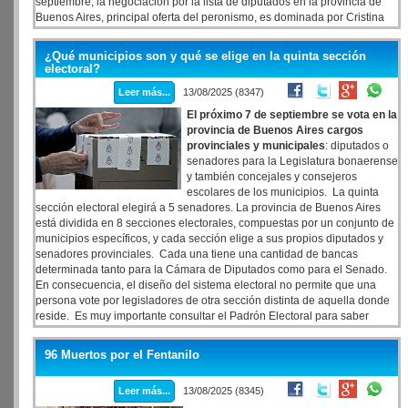
septiembre, la negociación por la lista de diputados en la provincia de
Buenos Aires, principal oferta del peronismo, es dominada por Cristina
Kirchner, su hijo Máximo y el líder del Frente Renovador, Sergio Massa.
¿Qué municipios son y qué se elige en la quinta sección
electoral?
Leer más...
13/08/2025 (8347)
El próximo 7 de septiembre se vota en la
provincia de Buenos Aires cargos
provinciales y municipales
: diputados o
senadores para la Legislatura bonaerense
y también concejales y consejeros
escolares de los municipios. La quinta
sección electoral elegirá a 5 senadores. La provincia de Buenos Aires
está dividida en 8 secciones electorales, compuestas por un conjunto de
municipios específicos, y cada sección elige a sus propios diputados y
senadores provinciales. Cada una tiene una cantidad de bancas
determinada tanto para la Cámara de Diputados como para el Senado.
En consecuencia, el diseño del sistema electoral no permite que una
persona vote por legisladores de otra sección distinta de aquella donde
reside. Es muy importante consultar el Padrón Electoral para saber
dónde se vota, qué número de mesa y qué número de orden se tiene. En
la quinta sección electoral se eligen, además de 5 senadores, los
96 Muertos por el Fentanilo
siguientes cargos en los 27 municipios que la componen:
General
Pueyrredón: 12 concejales y 5 consejeros escolares municipales
Leer más...
13/08/2025 (8345)