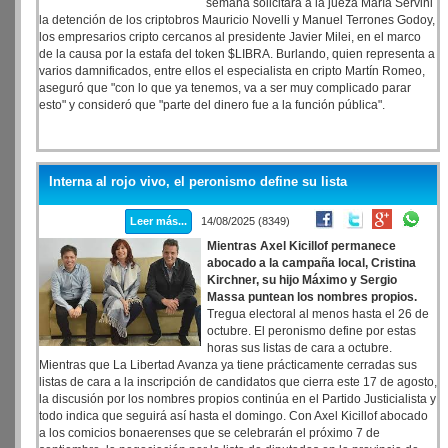
semana solicitará a la jueza María Servini
la detención de los criptobros Mauricio Novelli y Manuel Terrones Godoy,
los empresarios cripto cercanos al presidente Javier Milei, en el marco
de la causa por la estafa del token $LIBRA. Burlando, quien representa a
varios damnificados, entre ellos el especialista en cripto Martín Romeo,
aseguró que "con lo que ya tenemos, va a ser muy complicado parar
esto" y consideró que "parte del dinero fue a la función pública".
Interna al rojo vivo, el peronismo define su lista
Leer más...
14/08/2025 (8349)
Mientras Axel Kicillof permanece
abocado a la campaña local, Cristina
Kirchner, su hijo Máximo y Sergio
Massa puntean los nombres propios.
Tregua electoral al menos hasta el 26 de
octubre. El peronismo define por estas
horas sus listas de cara a octubre.
Mientras que La Libertad Avanza ya tiene prácticamente cerradas sus
listas de cara a la inscripción de candidatos que cierra este 17 de agosto,
la discusión por los nombres propios continúa en el Partido Justicialista y
todo indica que seguirá así hasta el domingo. Con Axel Kicillof abocado
a los comicios bonaerenses que se celebrarán el próximo 7 de