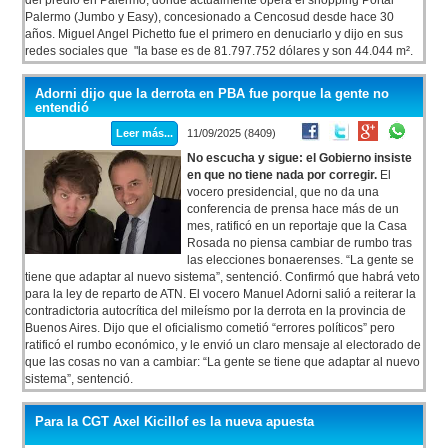
del predio en Palermo, donde actualmente opera el shopping Portal
Palermo (Jumbo y Easy), concesionado a Cencosud desde hace 30
años. Miguel Angel Pichetto fue el primero en denuciarlo y dijo en sus
redes sociales que "la base es de 81.797.752 dólares y son 44.044 m².
Patricios es propiedad de todos los argentinos y forma parte de la
historia argentina". "Los que están propiciando la venta son traidores a
Adorni dijo que la derrota en PBA fue porque la gente no
la Patria, y también lo son los empresarios inmobiliarios que se quedan
entendió
con los bienes, generalmente por debajo de su valor real.
Leer más...
11/09/2025 (8409)
No escucha y sigue: el Gobierno insiste
en que no tiene nada por corregir.
El
vocero presidencial, que no da una
conferencia de prensa hace más de un
mes, ratificó en un reportaje que la Casa
Rosada no piensa cambiar de rumbo tras
las elecciones bonaerenses. “La gente se
tiene que adaptar al nuevo sistema”, sentenció. Confirmó que habrá veto
para la ley de reparto de ATN. El vocero Manuel Adorni salió a reiterar la
contradictoria autocrítica del mileísmo por la derrota en la provincia de
Buenos Aires. Dijo que el oficialismo cometió “errores políticos” pero
ratificó el rumbo económico, y le envió un claro mensaje al electorado de
que las cosas no van a cambiar: “La gente se tiene que adaptar al nuevo
sistema”, sentenció.
Para la CGT Axel Kicillof es la nueva apuesta