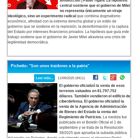
ámbito.com | Pablo Tigani. La hipótesis
central sostiene que el gobierno de Milei
no representa únicamente un viraje
ideológico, sino un experimento radical
que combina dogmatismo
económico, afinidad con la extrema derecha global y un estilo de
gobierno que se sostiene en la represión, la desinformación y la captura
del Estado por intereses financieros privados. La hipótesis que guía este
trabajo sostiene que el gobierno de Javier Milei atraviesa una crisis de
legitimidad democrática.
Pichetto: "Son unos traidores a la patria"
Leer más...
11/09/2025 (8411)
El gobierno oficializó la venta de esos
terrenos valuados en 81.797.752
dólares. También vendieron el edificio de
ciberdefensa. El gobierno oficializó la
venta de la Agencia de Administración
de Bienes del Estado la venta del
Regimiento de Patricios.
La medida fue
publicada en el Boletín Oficial el 1 de
septiembre y se trata de la Resolución
39/2025 que aprueba la subasta pública