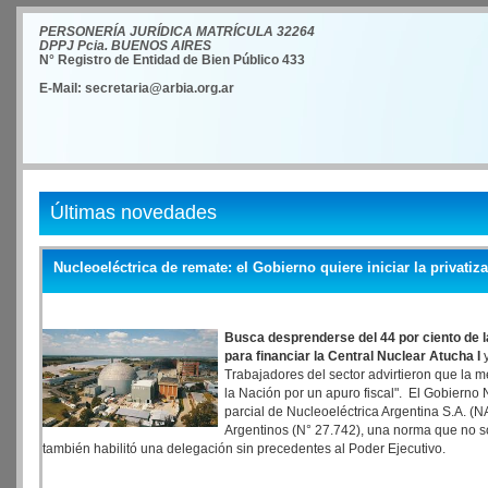
PERSONERÍA JURÍDICA MATRÍCULA 32264
DPPJ Pcia. BUENOS AIRES
N° Registro de Entidad de Bien Público 433
E-Mail: secretaria@arbia.org.ar
Últimas novedades
Nucleoeléctrica de remate: el Gobierno quiere iniciar la privatiz
Busca desprenderse del 44 por ciento de l
para financiar la Central Nuclear Atucha I
y
Trabajadores del sector advirtieron que la m
la Nación por un apuro fiscal". El Gobierno 
parcial de Nucleoeléctrica Argentina S.A. (
Argentinos (N° 27.742), una norma que no so
también habilitó una delegación sin precedentes al Poder Ejecutivo.