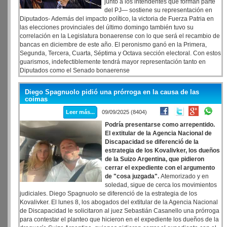
junto a los intendentes que forman parte
del PJ— sostiene su representación en
Diputados- Además del impacto político, la victoria de Fuerza Patria en
las elecciones provinciales del último domingo también tuvo su
correlación en la Legislatura bonaerense con lo que será el recambio de
bancas en diciembre de este año. El peronismo ganó en la Primera,
Segunda, Tercera, Cuarta, Séptima y Octava sección electoral. Con estos
guarismos, indefectiblemente tendrá mayor representación tanto en
Diputados como el Senado bonaerense
Diego Spagnuolo pidió una prórroga en la causa de las
coimas
Leer más...
09/09/2025 (8404)
Podría presentarse como arrepentido.
El extitular de la Agencia Nacional de
Discapacidad se diferenció de la
estrategia de los Kovalivker, los dueños
de la Suizo Argentina, que pidieron
cerrar el expediente con el argumento
de "cosa juzgada".
Atemorizado y en
soledad, sigue de cerca los movimientos
judiciales. Diego Spagnuolo se diferenció de la estrategia de los
Kovalivker. El lunes 8, los abogados del extitular de la Agencia Nacional
de Discapacidad le solicitaron al juez Sebastián Casanello una prórroga
para contestar el planteo que hicieron en el expediente los dueños de la