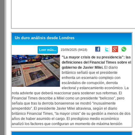
Un duro análisis desde Londres
Leer más...
15/09/2025 (8418)
"La mayor crisis de su presidencia": las
definiciones del Financial Times sobre el
gobierno de Javier Milei.
El diario
británico señaló que el presidente
enfrenta un escenario complejo con
escándalos de corrupción, derrota
electoral y estancamiento económico. La
nota advierte que deberá reaccionar para sostener sus reformas. El
Financial Times describe a Milei como un presidente “belicoso”, pero
señala que tras la derrota bonaerense se mostró “inusualmente
arrepentido”. El presidente Javier Milei atraviesa, según el diario
británico Financial Times, “la mayor crisis” de su gestión a menos de dos
años de haber asumido el cargo. El prestigioso medio económico
analizó los factores que configuran un momento de máxima tensión
política y social: los recientes escándalos de corrupción en el entorno
presidencial, la contundente derrota electoral en la provincia de Buenos