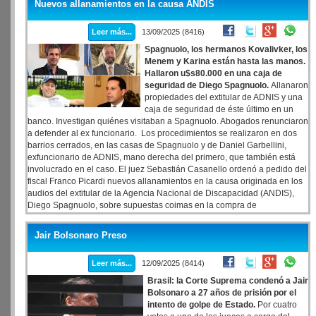
Nuevos allanamientos en la causa ANDIS
Aires y una recuperación económica que no logra consolidarse.
Leer más...
13/09/2025 (8416)
Spagnuolo, los hermanos Kovalivker, los
Menem y Karina están hasta las manos.
Hallaron u$s80.000 en una caja de
seguridad de Diego Spagnuolo.
Allanaron
propiedades del extitular de ADNIS y una
caja de seguridad de éste último en un
banco. Investigan quiénes visitaban a Spagnuolo. Abogados renunciaron
a defender al ex funcionario. Los procedimientos se realizaron en dos
barrios cerrados, en las casas de Spagnuolo y de Daniel Garbellini,
exfuncionario de ADNIS, mano derecha del primero, que también está
involucrado en el caso. El juez Sebastián Casanello ordenó a pedido del
fiscal Franco Picardi nuevos allanamientos en la causa originada en los
audios del extitular de la Agencia Nacional de Discapacidad (ANDIS),
Diego Spagnuolo, sobre supuestas coimas en la compra de
medicamentos a la droguería Suizo Argentina de la familia Kovalivker.
Los procedimientos se realizaron en dos barrios cerrados, en las casas
Jair Bolsonaro Preso
de Spagnuolo y de Daniel Garbellini, exfuncionario de ADNIS, mano
derecha del primero, que también está involucrado en el caso.
Leer más...
12/09/2025 (8414)
Brasil: la Corte Suprema condenó a Jair
Bolsonaro a 27 años de prisión por el
intento de golpe de Estado.
Por cuatro