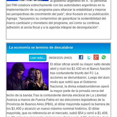
al gobierno argentino en X. "El personal
del FMI colabora estrechamente con las autoridades argentinas en la
implementación de su programa para afianzar la estabilidad y mejorar
las perspectivas de crecimiento del país", dice Kozack en su publicación.
Agrega: "Apoyamos su compromiso de garantizar la sostenibilidad del
marco cambiario y monetario del programa, así como su continua
adhesión al ancla fiscal y a la agenda integral de desregulación".
La economía se termino de descalabrar
Leer más...
08/09/2025 (8403)
El dólar oficial anotó su mayor salto desde
abril y rozó los $1.430 en el Banco Nación
tras contundente triunfo del PJ. La
acciones se derrumbaron. Luego del duro
revés que sufrió que el Gobierno
Nacional, la divisa estadounidense operó
la mayor parte de la jornada cerca del
techo de la banda.Tras la contundente derrota electoral de La Libertad
Avanza a manos de Fuerza Patria en las elecciones legislativas de la
Provincia de Buenos Aires (PBA), el dólar mayorista superó la barrera de
los $1.400 y alcanzó un nuevo máximo nominal histórico. El dólar
mayorista, que es referencia en el mercado, subió $54 y cerró a $1.409,