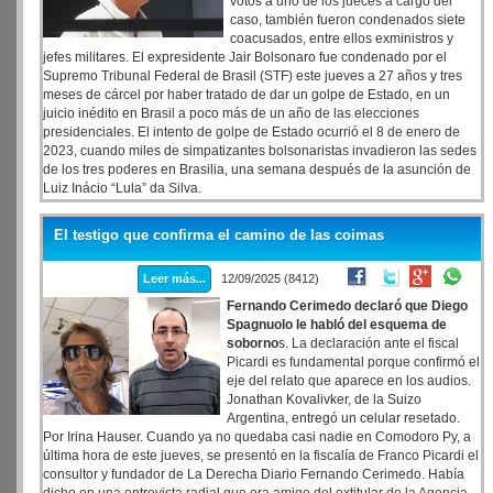
votos a uno de los jueces a cargo del
caso, también fueron condenados siete
coacusados, entre ellos exministros y
jefes militares. El expresidente Jair Bolsonaro fue condenado por el
Supremo Tribunal Federal de Brasil (STF) este jueves a 27 años y tres
meses de cárcel por haber tratado de dar un golpe de Estado, en un
juicio inédito en Brasil a poco más de un año de las elecciones
presidenciales. El intento de golpe de Estado ocurrió el 8 de enero de
2023, cuando miles de simpatizantes bolsonaristas invadieron las sedes
de los tres poderes en Brasilia, una semana después de la asunción de
Luiz Inácio “Lula” da Silva.
El testigo que confirma el camino de las coimas
Leer más...
12/09/2025 (8412)
Fernando Cerimedo declaró que Diego
Spagnuolo le habló del esquema de
soborno
s. La declaración ante el fiscal
Picardi es fundamental porque confirmó el
eje del relato que aparece en los audios.
Jonathan Kovalivker, de la Suizo
Argentina, entregó un celular resetado.
Por Irina Hauser. Cuando ya no quedaba casi nadie en Comodoro Py, a
última hora de este jueves, se presentó en la fiscalía de Franco Picardi el
consultor y fundador de La Derecha Diario Fernando Cerimedo. Había