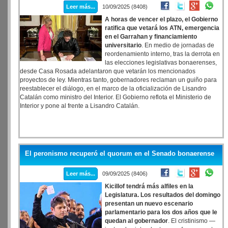
Leer más...
10/09/2025 (8408)
A horas de vencer el plazo, el Gobierno
ratifica que vetará los ATN, emergencia
en el Garrahan y financiamiento
universitario
. En medio de jornadas de
reordenamiento interno, tras la derrota en
las elecciones legislativas bonaerenses,
desde Casa Rosada adelantaron que vetarán los mencionados
proyectos de ley. Mientras tanto, gobernadores reclaman un guiño para
reestablecer el diálogo, en el marco de la oficialización de Lisandro
Catalán como ministro del Interior. El Gobierno reflota el Ministerio de
Interior y pone al frente a Lisandro Catalán.
El peronismo recuperó el quorum en el Senado bonaerense
Leer más...
09/09/2025 (8406)
Kicillof tendrá más alfiles en la
Legislatura. Los resultados del domingo
presentan un nuevo escenario
parlamentario para los dos años que le
quedan al gobernador
. El cristinismo —