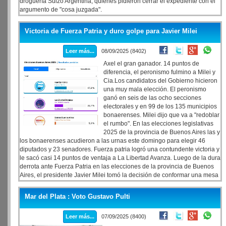
droguería Suizo Argentina, quienes pidieron cerrar el expediente con el
argumento de "cosa juzgada".
Victoria de Fuerza Patria y duro golpe para Javier Milei
Leer más...
08/09/2025 (8402)
Axel el gran ganador. 14 puntos de
diferencia, el peronismo fulmino a Milei y
Cia.Los candidatos del Gobierno hicieron
una muy mala elección. El peronismo
ganó en seis de las ocho secciones
electorales y en 99 de los 135 municipios
bonaerenses. Milei dijo que va a "redoblar
el rumbo". En las elecciones legislativas
2025 de la provincia de Buenos Aires las y
los bonaerenses acudieron a las urnas este domingo para elegir 46
diputados y 23 senadores. Fuerza patria logró una contundente victoria y
le sacó casi 14 puntos de ventaja a La Libertad Avanza. Luego de la dura
derrota ante Fuerza Patria en las elecciones de la provincia de Buenos
Aires, el presidente Javier Milei tomó la decisión de conformar una mesa
política nacional con los principales actores del Gobierno y convocará al
diálogo a los gobernadores.
Mar del Plata : Voto Gustavo Pulti
Leer más...
07/09/2025 (8400)