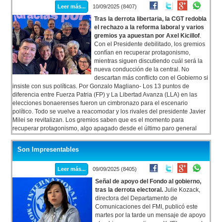
Leer más...
10/09/2025 (8407)
Tras la derrota libertaria, la CGT redobla
el rechazo a la reforma laboral y varios
gremios ya apuestan por Axel Kicillof
.
Con el Presidente debilitado, los gremios
confían en recuperar protagonismo,
mientras siguen discutiendo cuál será la
nueva conducción de la central. No
descartan más conflicto con el Gobierno si
insiste con sus políticas. Por Gonzalo Magliano- Los 13 puntos de
diferencia entre Fuerza Patria (FP) y La Libertad Avanza (LLA) en las
elecciones bonaerenses fueron un cimbronazo para el escenario
político. Todo se vuelve a reacomodar y los rivales del presidente Javier
Milei se revitalizan. Los gremios saben que es el momento para
recuperar protagonismo, algo apagado desde el último paro general
convocado por la CGT en abril.
Son Impresentables
Leer más...
09/09/2025 (8405)
Señal de apoyo del Fondo al gobierno,
tras la derrota electoral.
Julie Kozack,
directora del Departamento de
Comunicaciones del FMI, publicó este
martes por la tarde un mensaje de apoyo