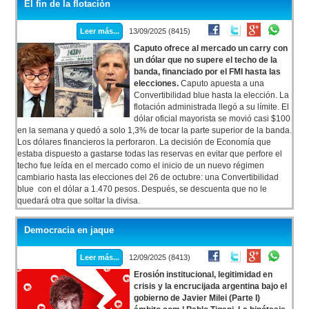
El fin de la flotación
Leer más...
13/09/2025 (8415)
Caputo ofrece al mercado un carry con
un dólar que no supere el techo de la
banda, financiado por el FMI hasta las
elecciones.
Caputo apuesta a una
Convertibilidad blue hasta la elección. La
flotación administrada llegó a su límite. El
dólar oficial mayorista se movió casi $100
en la semana y quedó a solo 1,3% de tocar la parte superior de la banda.
Los dólares financieros la perforaron. La decisión de Economía que
estaba dispuesto a gastarse todas las reservas en evitar que perfore el
techo fue leída en el mercado como el inicio de un nuevo régimen
cambiario hasta las elecciones del 26 de octubre: una Convertibilidad
blue con el dólar a 1.470 pesos. Después, se descuenta que no le
quedará otra que soltar la divisa.
Democracia en jaque
Leer más...
12/09/2025 (8413)
Erosión institucional, legitimidad en
crisis y la encrucijada argentina bajo el
gobierno de Javier Milei (Parte I)