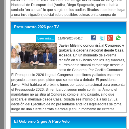
dicho en una entrevista radial que era amigo del extitular de la Agencia
Nacional de Discapacidad (Andis), Diego Spagnuolo, quien le había
contado "en cuotas" lo que surgía de los audios filtrados que dieron lugar
a una investigación judicial sobre posibles coimas en la compra de
medicamentos.
Presupuesto 2026 por TV
Leer más...
11/09/2025 (8410)
Javier Milei no concurrirá al Congreso y
grabará la cadena nacional desde Casa
Rosada.
En un momento de extrema
tensión en su vínculo con los legisladores,
el Presidente filmará el mensaje desde la
casa de Gobierno. Por Cecilia Camarano.
El Presupuesto 2026 llega al Congreso: opositores y aliados esperan
proyecto austero pero piden que se someta a debate- El presidente
Javier Milei hablará el próximo lunes por cadena nacional para presentar
el Presupuesto 2026. Sin embargo, según pudo confirmar Ámbito el
mandatario no asistirá al Congreso como el año pasado, sino que
grabará el mensaje desde Casa Rosada ese mismo día a las 17. La
decisión del Ejecutivo de no presentarse ante los legisladores se toma
luego de una fuerte derrota electoral y en un momento de extrema
tensión en el vínculo con los diputados y senadores, corroído por los
vetos a varias de las leyes aprobadas en el recinto.
El Gobierno Sigue A Puro Veto