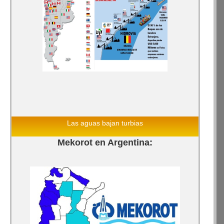
Las aguas bajan turbias
Mekorot en Argentina: