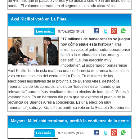
un 4% más que el pasado viernes y se ubicó a solo 4,3% del techo de la
banda. El volumen operado en el segmento contado alcanzó los
u$s452,7 millones, sin intervención oficial en el spot.
Axel Kicillof votó en La Plata
Leer más...
07/09/2025 (8401)
"17 millones de bonaerenses se juegan
hoy cómo sigue esta historia"
Tras
emitir su voto, el gobernador bonaerense
llamó a la ciudadanía a las urnas y
declaró: "Es una elección muy
importante". El gobernador bonaerense
Axel Kicillof brindó esta mañana una conferencia de prensa tras emitir su
voto en una escuela del centro de La Plata. En el marco de las
elecciones legislativas de la provincia de Buenos Aires, destacó la
importancia de los comicios, a los que “todos les están dando gran
relevancia” porque “sus resultados tienen efectos de todo tipo”. “Se está
votando bien. Es un hermoso día para que se exprese el pueblo de la
provincia de Buenos Aires a conciencia. Es una elección muy
importante”, subrayó Kicillof tras emitir su voto en la Escuela Superior de
Formación en Salud de la capital bonaerense.
Mayans: Milei está terminado, perdió la confianza de la gente
Leer más...
07/09/2025 (8399)