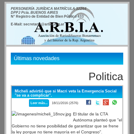
PERSONERÍA JURÍDICA MATRÍCULA 32264
DPPJ Pcia. BUENOS AIRES
N° Registro de Entidad de Bien Público 433
E-Mail: secretaria@arbia.org.ar
Últimas novedades
Politica
Micheli advirtió que si Macri veta la Emergencia Social
"se va a complicar".
Leer más...
18/11/2016 (2576)
El titular de la CTA
Autónoma planteó que "el
Gobierno no tiene posibilidad de garantizar que se frene
la ley porque no tiene mayoría en el Congreso".