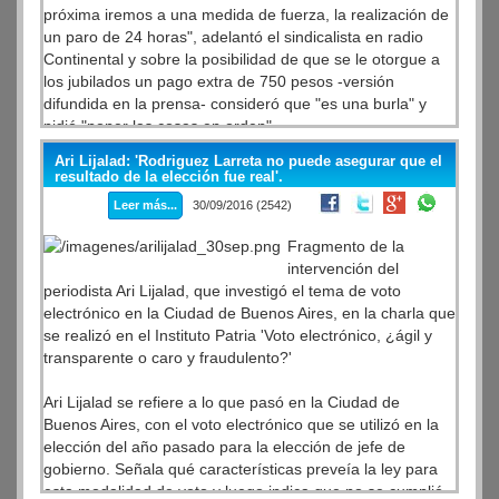
próxima iremos a una medida de fuerza, la realización de
Según la denuncia, los empleados de Tecnópolis
un paro de 24 horas", adelantó el sindicalista en radio
trabajaron obligados para esa visita privada, que los
Continental y sobre la posibilidad de que se le otorgue a
visitantes recibieron un 'catering especial', lo que
los jubilados un pago extra de 750 pesos -versión
constituye 'el delito de malversación de fondos públicos' y
difundida en la prensa- consideró que "es una burla" y
'peculado', informó el portal MinutoUno.com. La causa
pidió "poner las cosas en orden".
recayó en la jueza federal de San Isidro, Sandra Arroyo
Salgado, con intervención del fiscal Fernando Domínguez.
Ari Lijalad: 'Rodriguez Larreta no puede asegurar que el
Representantes del Gobierno y de la CGT se reunieron el
resultado de la elección fue real'.
jueves último en el ministerio de Trabajo y acordaron en
ARBIA INFORMA:
Leer más...
30/09/2016 (2542)
un acta avanzar durante 10 días en la búsqueda de una
ftp://ftp.lacorameco.com/11102016/ARBIA_INFORMATIVO_1
solución a los reclamos gremiales, que en el documento
Fragmento de la
quedaron expresados en el pedido de un bono de fin de
intervención del
año para trabajadores y jubilados y la exención de
periodista Ari Lijalad, que investigó el tema de voto
Ganancias del medio aguinaldo de diciembre, entre otros
electrónico en la Ciudad de Buenos Aires, en la charla que
ítem.
se realizó en el Instituto Patria 'Voto electrónico, ¿ágil y
transparente o caro y fraudulento?'
Al respecto, Schmid recordó que ese plazo se termina "el
martes o miércoles próximo".
Ari Lijalad se refiere a lo que pasó en la Ciudad de
Buenos Aires, con el voto electrónico que se utilizó en la
"Nosotros les dejamos una agenda de reclamos donde el
elección del año pasado para la elección de jefe de
bono es sólo una parte. Yo hablé con los otros miembros
gobierno. Señala qué características preveía la ley para
del Consejo Directivo y la verdad, que si la oferta que va a
esta modalidad de voto y luego indica que no se cumplió