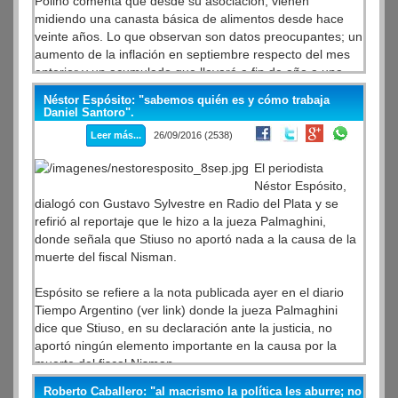
Polino comenta que desde su asociación, vienen
dichos del ex gobernador Sobisch señalando a los
midiendo una canasta básica de alimentos desde hace
sindicatos como los adversarios del gobierno.
veinte años. Lo que observan son datos preocupantes; un
aumento de la inflación en septiembre respecto del mes
Finalmente sienta posición sobre el gobierno kirchnerista,
anterior y un acumulado que llevará a fin de año a una
la defensa de los derechos conquistados y la lucha por
inflación de alrededor de 43%. Y que no se está viendo
una patria liberada.
Néstor Espósito: "sabemos quién es y cómo trabaja
ninguna desaceleración de precios en los artículos de la
Daniel Santoro".
canasta básica de alimentos.
ARBIA INFORMA:
Leer más...
26/09/2016 (2538)
ftp://ftp.lacorameco.com/28092016/ARBIA_INFORMATIVO_2
Luego se refiere a la recesión en distintas actividades,
El periodista
que, comparadas con el año pasado arrojan resultados
Néstor Espósito,
como una caída del 25% en gastronomía, un 8% en
dialogó con Gustavo Sylvestre en Radio del Plata y se
indumentaria, 7,7% en carnes, 4% en alimentos y
refirió al reportaje que le hizo a la jueza Palmaghini,
bebidas, 12% en electrodomésticos y 14% en el despacho
donde señala que Stiuso no aportó nada a la causa de la
de cemento, que es el insumo básico de la construcción.
muerte del fiscal Nisman.
Luego se refiere a la necesidad de que haya un control
Espósito se refiere a la nota publicada ayer en el diario
por parte del estado, que no lo hay y señala que si en una
Tiempo Argentino (ver link) donde la jueza Palmaghini
economía concentrada y con empresas que tienen
dice que Stiuso, en su declaración ante la justicia, no
posición dominante, si el estado no interviene, el mercado
aportó ningún elemento importante en la causa por la
actúa en perjuicio de la sociedad.
muerte del fiscal Nisman.
ARBIA INFORMA:
Roberto Caballero: "al macrismo la política les aburre; no