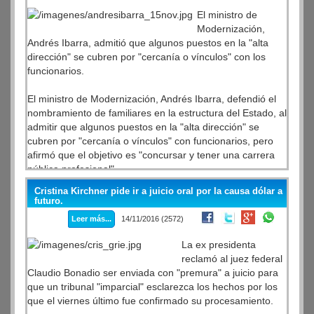
encabezó la Inspección General de Justicia. Las
El ministro de
registradas fueron obligadas a readecuarse.
Modernización,
Andrés Ibarra, admitió que algunos puestos en la "alta
La Justicia ratificó esta decisión el 25 de octubre. La Sala
dirección" se cubren por "cercanía o vínculos" con los
E de la Cámara Nacional de Apelaciones en lo Comercial
funcionarios.
confirmó el dictamen de la fiscal general Gabriela Boquin
por el caso de la quiebra de Petroex Uruguay SA, una
El ministro de Modernización, Andrés Ibarra, defendió el
offshore uruguaya. La funcionaria esgrimió que estas
nombramiento de familiares en la estructura del Estado, al
sociedades "constituyen verdaderas herramientas para el
admitir que algunos puestos en la "alta dirección" se
ilícito, para cuya conformación sus motivaciones conllevan
cubren por "cercanía o vínculos" con funcionarios, pero
casi siempre algún grado de ilicitud".
afirmó que el objetivo es "concursar y tener una carrera
pública profesional".
"Su sentido no es otro que eludir responsabilidades
legalmente exigibles. Así se defrauda a la sociedad toda
Cristina Kirchner pide ir a juicio oral por la causa dólar a
En ese sentido, aclaró que es una situación "que viene de
tributariamente, a terceros acreedores o se utilizan para
futuro.
años, no es de ahora", y contó que "de las 3 mil personas
blanquear dinero cuyo origen es desconocido o imposible
Leer más...
14/11/2016 (2572)
que son directores nacionales, generales o
de declarar por su ilegalidad, ya sea porque no fue
coordinadores, solo siete están por concurso".
denunciado fiscalmente o por provenir de la corrupción,
La ex presidenta
del narcotráfico del tráfico de armas o del terrorismo",
reclamó al juez federal
"Obviamente, cuando se llega a un Gobierno, uno
afirmó. Boquin presumió en este caso que "no se trata de
Claudio Bonadio ser enviada con "premura" a juicio para
comienza a cubrir los puestos, las posiciones, y puede ser
una verdadera sociedad constituida en el extranjero sino
que un tribunal "imparcial" esclarezca los hechos por los
que algunas por cercanía, por confianza, pero también
de una sociedad que en fraude a la ley se constituye en
que el viernes último fue confirmado su procesamiento.
por idoneidad, sean desempeñadas por gente que tiene
otro país para realizar su actividad en la República