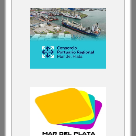
bajando una línea para que todos los funcionarios
británicos quieren escuchar, por lo que asegura que
debería pedir una licencia o renunciar a su cargo.
ARBIA INFORMA:
ftp://ftp.lacorameco.com/22092016/ARBIA_INFORMATIVO_2