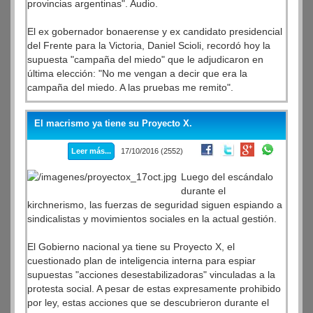
provincias argentinas". Audio.
femicidios.
El ex gobernador bonaerense y ex candidato presidencial
La movilización que se gestó espontáneamente hace sólo
del Frente para la Victoria, Daniel Scioli, recordó hoy la
una semana, a partir del horrendo asesinato de la
supuesta "campaña del miedo" que le adjudicaron en
adolescente Lucía Pérez, de 16 años, en Mar del Plata,
última elección: "No me vengan a decir que era la
tuvo amplia adhesión de de empleadas de organismos
campaña del miedo. A las pruebas me remito".
públicos, de empresas privadas, policías, mujeres que
realizan tareas de limpieza en oficinas céntricas,
En diálogo con Radio Del Plata, el ex mandatario
periodistas de medios con sus redacciones en la zona
El macrismo ya tiene su Proyecto X.
provincial aseguró que "le preocupa mucho el
acompañadas en el ruidazo con las bocinas de colectivos
endeudamiento nacional y de las provincias argentinas" y
y automovilistas.
Leer más...
17/10/2016 (2552)
analizó que "después de tanto ajuste en algún momento
la economía va a dar indicios de mejora".
Luego del escándalo
Luego de una hora de paro y ruidazo, las mujeres de
durante el
negro, acompañadas por hombre que se sumaron a la
Scioli pidió que "el gobierno reactive el mercado local" y
kirchnerismo, las fuerzas de seguridad siguen espiando a
protesta, terminaron la primera acción del día de protesta
reclamó que "la mentalidad tiene que estar puesta en la
sindicalistas y movimientos sociales en la actual gestión.
contra los femicidios con un aplauso y un abrazo
realidad cotidiana".
colectivo.
El Gobierno nacional ya tiene su Proyecto X, el
ARBIA INFORMA:
cuestionado plan de inteligencia interna para espiar
ARBIA INFORMA:
ftp://ftp.lacorameco.com/18102016/ARBIA_INFORMATIVO_1
supuestas "acciones desestabilizadoras" vinculadas a la
ftp://ftp.lacorameco.com/19102016/ARBIA_INFORMATIVO_1
protesta social. A pesar de estas expresamente prohibido
por ley, estas acciones que se descubrieron durante el