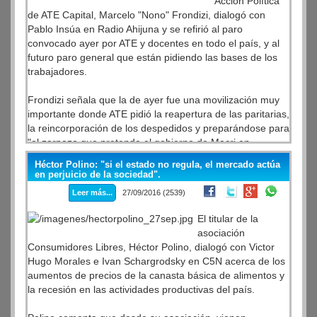
Acción Política
Luego se refiere a que hubo algunos cuestionamientos a
de ATE Capital, Marcelo "Nono" Frondizi, dialogó con
Link a la charla completa:
la EPH (Encuesta Permanente de Hogares) y que
Pablo Insúa en Radio Ahijuna y se refirió al paro
https://www.youtube.com/watch?v=JA8q5uQF-xw
sostiene que no se midió, pero que eso es una mentira
ARBIA INFORMA:
convocado ayer por ATE y docentes en todo el país, y al
porque siempre se siguió midiendo y esos datos servirían
ftp://ftp.lacorameco.com/06102016/ARBIA_INFORMATIVO_0
futuro paro general que están pidiendo las bases de los
para que ellos puedan hacer el mismo trabajo hacia atrás
trabajadores.
y vean cuales fueron las modificaciones que se
produjeron.
Frondizi señala que la de ayer fue una movilización muy
importante donde ATE pidió la reapertura de las paritarias,
También se refiere a la canasta de indigencia, que
la reincorporación de los despedidos y preparándose para
aumentó un 60% desde noviembre y a las formas de
"el zarpazo que pretende el gobierno de Macri en
medir pobreza por ingreso, que deja afuera otras
diciembre, de poner el tela de juicio 144mil puestos de
dimensiones como la forma de vida, la vivienda, el acceso
Héctor Polino: "si el estado no regula, el mercado actúa
trabajo".
en perjuicio de la sociedad".
a la educación, etc.
Leer más...
27/09/2016 (2539)
Luego se refiere a la exigencia por parte de los
ARBIA INFORMA:
trabajadores de realizar un paro general activo y con
El titular de la
ftp://ftp.lacorameco.com/29092016/ARBIA_INFORMATIVO_2
movilización y que si la CGT no avanza, la CTA y la
asociación
Corriente Federal y las organizaciones sociales puede
Consumidores Libres, Héctor Polino, dialogó con Victor
construirlo.
Hugo Morales e Ivan Schargrodsky en C5N acerca de los
aumentos de precios de la canasta básica de alimentos y
También comenta el hecho de represión sucedido en
la recesión en las actividades productivas del país.
Neuquén, donde un trabajador de UPCN fue baleado por
un efectivo policial en el marco de una protesta y los