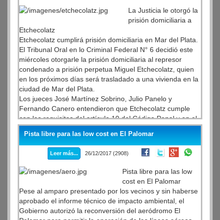
La Justicia le otorgó la
prisión domiciliaria a
Etchecolatz
Etchecolatz cumplirá prisión domiciliaria en Mar del Plata.
El Tribunal Oral en lo Criminal Federal N° 6 decidió este
miércoles otorgarle la prisión domiciliaria al represor
condenado a prisión perpetua Miguel Etchecolatz, quien
en los próximos días será trasladado a una vivienda en la
ciudad de Mar del Plata.
Los jueces José Martínez Sobrino, Julio Panelo y
Fernando Canero entendieron que Etchecolatz cumple
con los requisitos del artículo 10 del Código Penal y en el
artículo 32 de la ley 24.660 para recibir la domiciliaria.
Pista libre para las low cost en El Palomar
Leer más...
26/12/2017 (2908)
Pista libre para las low
cost en El Palomar
Pese al amparo presentado por los vecinos y sin haberse
aprobado el informe técnico de impacto ambiental, el
Gobierno autorizó la reconversión del aeródromo El