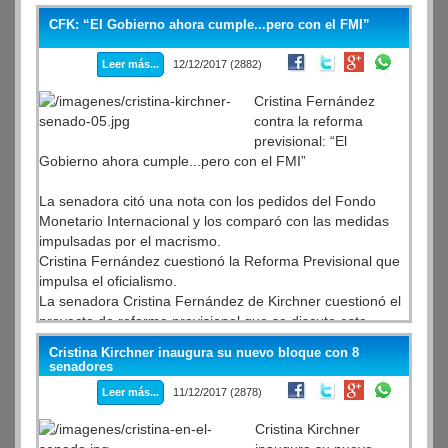
CFK: “El Gobierno ahora cumple...pero con el FMI”
Leer más...
12/12/2017 (2882)
Cristina Fernández
contra la reforma
previsional: “El
Gobierno ahora cumple...pero con el FMI”
La senadora citó una nota con los pedidos del Fondo
Monetario Internacional y los comparó con las medidas
impulsadas por el macrismo.
Cristina Fernández cuestionó la Reforma Previsional que
impulsa el oficialismo.
La senadora Cristina Fernández de Kirchner cuestionó el
proyecto de reforma previsional que se discute este
martes en la Cámara de Diputados y aseguró que el
Cristina Kirchner inaugura su nuevo bloque con 8
Gobierno "cumple con el Fondo Monetario Internacional"
senadores
(FMI).
Leer más...
11/12/2017 (2878)
Cristina Kirchner