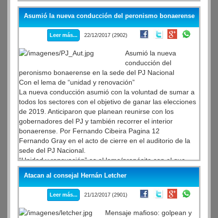
Asumió la nueva conducción del peronismo bonaerense
Leer más...
22/12/2017 (2902)
Asumió la nueva
conducción del
peronismo bonaerense en la sede del PJ Nacional
Con el lema de “unidad y renovación”
La nueva conducción asumió con la voluntad de sumar a
todos los sectores con el objetivo de ganar las elecciones
de 2019. Anticiparon que planean reunirse con los
gobernadores del PJ y también recorrer el interior
bonaerense. Por Fernando Cibeira Pagina 12
Fernando Gray en el acto de cierre en el auditorio de la
sede del PJ Nacional.
“Unidad y renovación” es el lema/propósito con el que
asumió ayer la nueva conducción del PJ Bonaerense que
Atacan al consejal Hernán Letcher
encabezan el intendente de Merlo, Gustavo Menéndez, y
el de Esteban Echeverría, Fernando Gray, en calidad de
Leer más...
21/12/2017 (2901)
presidente y vice, con el compromiso de alternarse en sus
cargos un año y un año. Menéndez anunció como
Mensaje mafioso: golpean y