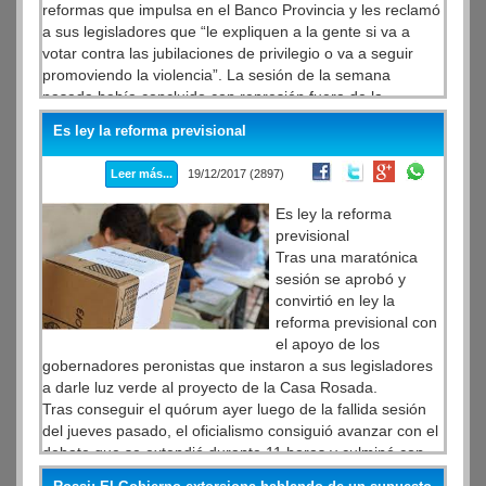
reformas que impulsa en el Banco Provincia y les reclamó
a sus legisladores que “le expliquen a la gente si va a
votar contra las jubilaciones de privilegio o va a seguir
promoviendo la violencia”. La sesión de la semana
pasada había concluido con represión fuera de la
Legislatura provincial y con un escándalo dentro, cuando
Es ley la reforma previsional
ingresaron una serie de legisladores y el intendente Mario
Secco, al que el macrismo denunció penalmente. Todo en
Leer más...
19/12/2017 (2897)
espejo con lo ocurrido a nivel nacional.
Es ley la reforma
previsional
Tras una maratónica
sesión se aprobó y
convirtió en ley la
reforma previsional con
el apoyo de los
gobernadores peronistas que instaron a sus legisladores
a darle luz verde al proyecto de la Casa Rosada.
Tras conseguir el quórum ayer luego de la fallida sesión
del jueves pasado, el oficialismo consiguió avanzar con el
debate que se extendió durante 11 horas y culminó con
una votación que marcó en el tablero electrónica
127