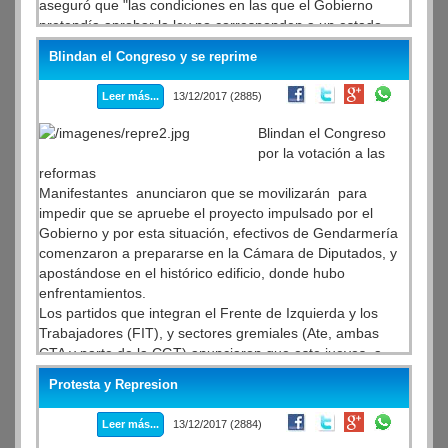
aseguró que "las condiciones en las que el Gobierno
pretendía aprobar la ley no corresponden a un estado
democrático".
Blindan el Congreso y se reprime
"La decisión de levantar la sesión fue lo único coherente
que hizo Cambiemos en todo el proceso", sostuvo aunque
Leer más...
13/12/2017 (2885)
puso un manto de duda sobre cómo el oficialismo llegó al
quórum.
Blindan el Congreso
Antes de que se levante la sesión, el titular del bloque
por la votación a las
había cuestionado "el nivel de militarización" alrededor del
reformas
Congreso. En ese marco, solicitó al Gobierno "solicitó al
Manifestantes anunciaron que se movilizarán para
gobierno nacional que "levante este cerco militar que
impedir que se apruebe el proyecto impulsado por el
tiene el Congreso".
Gobierno y por esta situación, efectivos de Gendarmería
comenzaron a prepararse en la Cámara de Diputados, y
apostándose en el histórico edificio, donde hubo
enfrentamientos.
Los partidos que integran el Frente de Izquierda y los
Trabajadores (FIT), y sectores gremiales (Ate, ambas
CTA y parte de la CGT) anunciaron que este jueves, a
partir de las 12, se movilizarán hacia la Plaza de los Dos
Protesta y Represion
Congresos junto a organizaciones sociales y sindicales
"con el objetivo de impedir que se apruebe" en la Cámara
Leer más...
13/12/2017 (2884)
de Diputados el proyecto de reforma previsional