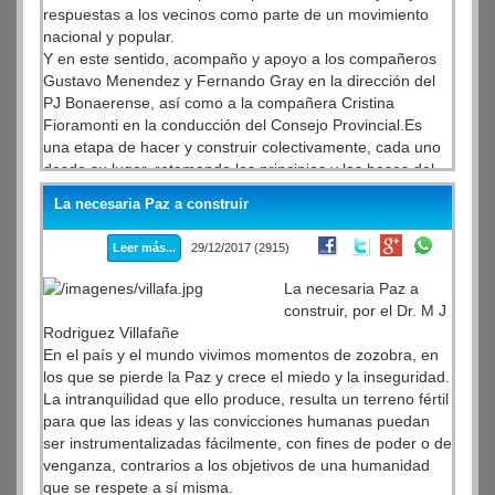
respuestas a los vecinos como parte de un movimiento
nacional y popular.
Y en este sentido, acompaño y apoyo a los compañeros
Gustavo Menendez y Fernando Gray en la dirección del
PJ Bonaerense, así como a la compañera Cristina
Fioramonti en la conducción del Consejo Provincial.Es
una etapa de hacer y construir colectivamente, cada uno
desde su lugar, retomando los principios y las bases del
peronismo.Nosotros sabemos que la política es una
La necesaria Paz a construir
herramienta de transformación para buscar el bien común
y en este sentido, queremos trabajar por un país
Leer más...
29/12/2017 (2915)
inclusivo, sin que se vulneren los derechos
alcanzados.También vamos a trabajar en la formación de
La necesaria Paz a
cuadros, por eso nos alegra anunciar la construcción del
construir, por el Dr. M J
nuevo edificio del Consejo del Partido, proyectado como
Rodriguez Villafañe
una casa de formación política, moderna y al alcance de
En el país y el mundo vivimos momentos de zozobra, en
los compañeros
los que se pierde la Paz y crece el miedo y la inseguridad.
Julio Pereyra
La intranquilidad que ello produce, resulta un terreno fértil
Presidente del Bloque
para que las ideas y las convicciones humanas puedan
PJ Unidad y Renovación
ser instrumentalizadas fácilmente, con fines de poder o de
venganza, contrarios a los objetivos de una humanidad
que se respete a sí misma.