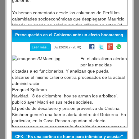
gobierno.
Ya hemos comentado desde las columnas de Perfil las
calamidades socioeconómicas que desplegaron Mauricio
Macri y su banda de chief executive officers en estos 24
meses. No abundaremos; sólo como nota de color, el
Preocupación en el Gobierno ante un efecto boomerang
Gobierno, a través del locutor económico y ex columnista
de Carlos Pagni en Odisea Argentina, acaba de anunciar
Leer más...
09/12/2017 (2870)
que se llegó por fin al mismo nivel del PBI que el existente
en noviembre del año 2015.
En el oficialismo alertan
por las medidas
dictadas a ex funcionarios. Y analizan que pueda
utilizarse el mismo criterio contra procesados de la actual
administración.
Ezequiel Spillman
Navidad. “8 de diciembre: hoy se arman los arbolitos”,
publicó ayer Macri en sus redes sociales.
El pedido de desafuero y prisión preventiva de Cristina
Kirchner generó una fuerte alerta dentro del Gobierno. En
particular, en la Casa Rosada apuntan al efecto
boomerang que pueda tener la decisión de poner preso a
un ex funcionario sin siquiera estar confirmado su
CFK: “Es una cortina de humo para intimidar y asustar”