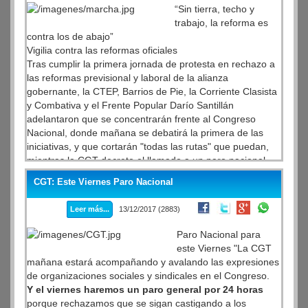
impulsado por el gobierno. Ante la posibilidad de
“Sin tierra, techo y
incidentes, Gendarmería blindó el Congreso.
trabajo, la reforma es
contra los de abajo”
Vigilia contra las reformas oficiales
Tras cumplir la primera jornada de protesta en rechazo a
las reformas previsional y laboral de la alianza
gobernante, la CTEP, Barrios de Pie, la Corriente Clasista
y Combativa y el Frente Popular Darío Santillán
adelantaron que se concentrarán frente al Congreso
Nacional, donde mañana se debatirá la primera de las
iniciativas, y que cortarán "todas las rutas" que puedan,
mientras la CGT decreto el llamado a un paro nacional.
CGT: Este Viernes Paro Nacional
Leer más...
13/12/2017 (2883)
Paro Nacional para
este Viernes "La CGT
mañana estará acompañando y avalando las expresiones
de organizaciones sociales y sindicales en el Congreso.
Y el viernes haremos un paro general por 24 horas
porque rechazamos que se sigan castigando a los