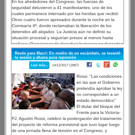
En los alrededores del Congreso, las fuerzas de
seguridad detuvieron a 41 manifestantes, uno de los
cuales permanece internado por las heridas que recibió.
Otros cuatro fueron apresados durante la noche en la
Comisaría 4ª, donde reclamaban la liberación de los
detenidos allí alojados. La Justicia aún no definió su
situación procesal y seguirían presos al menos hasta
mañana. Organismos de derechos humanos no descartan
movilizarse para exigir su libertad.
Revés para Macri: En medio de un escándalo, se levantó
la sesión y afuera pura represión
Leer más...
14/12/2017 (2887)
Rossi: "Las condiciones
en las que el Gobierno
pretendía aprobar la ley
no corresponden a un
estado democrático"
El titular del bloque del
Frente para la Victoria-
PJ, Agustín Rossi, celebró la postergación del tratamiento
del proyecto de reforma previsional que tuvo lugar luego
de una jornada llena de tensión en el Congreso, y