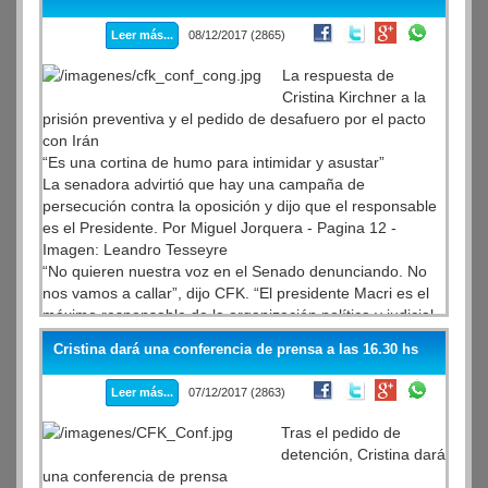
procesamiento.
Leer más...
08/12/2017 (2865)
La respuesta de
Cristina Kirchner a la
prisión preventiva y el pedido de desafuero por el pacto
con Irán
“Es una cortina de humo para intimidar y asustar”
La senadora advirtió que hay una campaña de
persecución contra la oposición y dijo que el responsable
es el Presidente. Por Miguel Jorquera - Pagina 12 -
Imagen: Leandro Tesseyre
“No quieren nuestra voz en el Senado denunciando. No
nos vamos a callar”, dijo CFK. “El presidente Macri es el
máximo responsable de la organización política y judicial
para perseguir a la oposición”, afirmó la senadora electa y
Cristina dará una conferencia de prensa a las 16.30 hs
ex presidenta Cristina Fernández de Kirchner, tras la
decisión del juez federal Claudio Bonadio de procesarla
Leer más...
07/12/2017 (2863)
con prisión preventiva y pedir su desafuero parlamentario
por “traición a la patria” y “encubrimiento” del atentado a
Tras el pedido de
la AMIA.
detención, Cristina dará
una conferencia de prensa