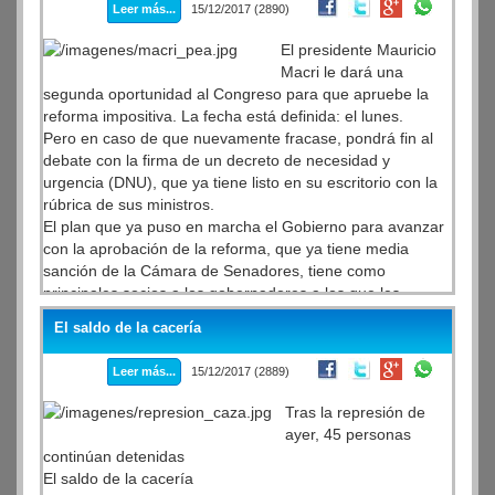
Leer más...
15/12/2017 (2890)
de lo mismo” y lo calificó como "un cuento".
El presidente Mauricio
Macri le dará una
segunda oportunidad al Congreso para que apruebe la
reforma impositiva. La fecha está definida: el lunes.
Pero en caso de que nuevamente fracase, pondrá fin al
debate con la firma de un decreto de necesidad y
urgencia (DNU), que ya tiene listo en su escritorio con la
rúbrica de sus ministros.
El plan que ya puso en marcha el Gobierno para avanzar
con la aprobación de la reforma, que ya tiene media
sanción de la Cámara de Senadores, tiene como
principales socios a los gobernadores a los que les
pedirán un respaldo público para la propuesta. Hoy, cerca
El saldo de la cacería
de las 13, en la Casa Rosada, el jefe de Gabinete, Marcos
Peña , y el ministro del Interior, Rogelio Frigerio , se
Leer más...
15/12/2017 (2889)
reunirán con varios gobernadores para ajustar los
detalles.
Tras la represión de
ayer, 45 personas
continúan detenidas
El saldo de la cacería