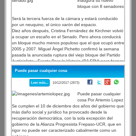
inaugura su nuevo
bloque con 8 senadores
Será la tercera fuerza de la cámara y estará conducido
por un neuquino, el único varón del espacio.
Diez años después, Cristina Fernández de Kirchner volvió
a ocupar un escaño en el Senado. Pero ahora conducirá
un bloque mucho menos populoso que el que ocupó entre
2005 y 2007. Miguel Ángel Pichetto confirmó la semana
pasada la anunciada ruptura del viejo bloque del Partido
Justicialista - Frente Para la Victoria (PJ-FPV) para formar
su propio espacio, Argentina Federal, con 25 escaños.
Puede pasar cualquier cosa
Leer más...
10/12/2017 (2873)
Puede pasar cualquier
cosa Por Artemio Lopez
Se cumplen el 10 de diciembre dos años del gobierno que
más daño social y jurídico ha provocado desde la
recuperación democrática, con la sola excepción del
gobierno de la Alianza Progresista Frepaso-UCR, que en
rigor no puede ser caracterizado cabalmente como un