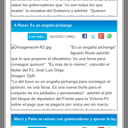
sobre los gobernadores que "no son todos los que
avalan" la iniciativa del Gobierno y advirtió: "Quieren
hacerle pagar el costo político a los gobernadores y a los
diputados que voten, cuando el responsable absoluto es
A Rossi: Es un engaña pichanga
el Poder Ejecutivo que manda este tipo de ley."
Leer más...
16/12/2017 (2891)
"Es un engaña pichanga"
Agustín Rossi advirtió
que lo que propone el oficialismo "es una farsa para
conseguir quórum". "Es más de lo mismo", coincidió el
titular del PJ, José Luis Gioja.
Imagen: DyN
"Lo del bono es un engaña pichanga para conseguir el
quórum, es una farsa. Es una nueva burla para el
conjunto de los jubilados y pensionados", advirtió el jefe
del bloque de diputados del Frente para la Victoria-PJ
sobre el pago que se pagaría por única vez en marzo
para compensar el desfasaje del cálculo de los haberes
previsionales con el actual sistema y el que impulsa el
Macri y Peña se reúnen con gobernadores y apuran la ley
Gobierno. En la misma línea, el presidente del Partido
Justicialista, José Luis Gioja, dijo que ese bono “es más