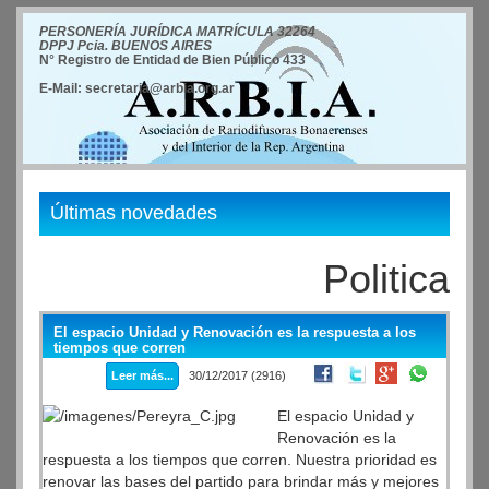
PERSONERÍA JURÍDICA MATRÍCULA 32264
DPPJ Pcia. BUENOS AIRES
N° Registro de Entidad de Bien Público 433
E-Mail: secretaria@arbia.org.ar
Últimas novedades
Politica
El espacio Unidad y Renovación es la respuesta a los
tiempos que corren
Leer más...
30/12/2017 (2916)
El espacio Unidad y
Renovación es la
respuesta a los tiempos que corren. Nuestra prioridad es
renovar las bases del partido para brindar más y mejores