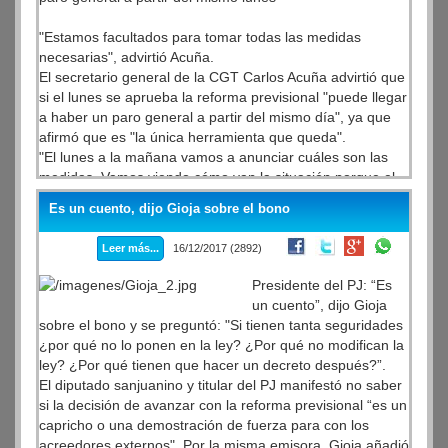
"Estamos facultados para tomar todas las medidas
necesarias", advirtió Acuña.
El secretario general de la CGT Carlos Acuña advirtió que
si el lunes se aprueba la reforma previsional "puede llegar
a haber un paro general a partir del mismo día", ya que
afirmó que es "la única herramienta que queda".
"El lunes a la mañana vamos a anunciar cuáles son las
medidas. Vamos viendo cómo van la situación porque el
Presidente (Mauricio Macri) por ahí reflexiona", sostuvo el
Es un cuento, dijo Gioja sobre el bono
dirigente gremial.
Leer más...
16/12/2017 (2892)
Presidente del PJ: “Es
un cuento”, dijo Gioja
sobre el bono y se preguntó: "Si tienen tanta seguridades
¿por qué no lo ponen en la ley? ¿Por qué no modifican la
ley? ¿Por qué tienen que hacer un decreto después?”.
El diputado sanjuanino y titular del PJ manifestó no saber
si la decisión de avanzar con la reforma previsional “es un
capricho o una demostración de fuerza para con los
acreedores externos". Por la misma emisora, Gioja añadió