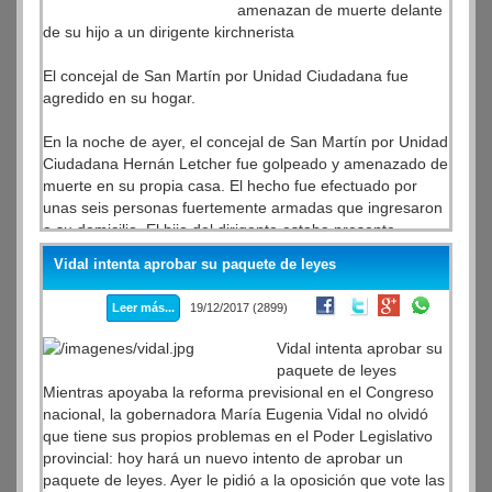
primera medida que iniciará una ronda de consultas con
amenazan de muerte delante
los gobernadores peronistas para conocer la realidad del
de su hijo a un dirigente kirchnerista
interior aunque también le reclamó a los diputados “que
voten lo que tienen que votar”, en una muestra del
El concejal de San Martín por Unidad Ciudadana fue
delicado equilibrio que necesitará la conducción del
agredido en su hogar.
peronismo de ahora en más en su afán de mantener a
“todos adentro” con el objetivo de volver al gobierno en
En la noche de ayer, el concejal de San Martín por Unidad
2019.
Ciudadana Hernán Letcher fue golpeado y amenazado de
muerte en su propia casa. El hecho fue efectuado por
unas seis personas fuertemente armadas que ingresaron
a su domicilio. El hijo del dirigente estaba presente.
Vidal intenta aprobar su paquete de leyes
Leer más...
19/12/2017 (2899)
Vidal intenta aprobar su
paquete de leyes
Mientras apoyaba la reforma previsional en el Congreso
nacional, la gobernadora María Eugenia Vidal no olvidó
que tiene sus propios problemas en el Poder Legislativo
provincial: hoy hará un nuevo intento de aprobar un
paquete de leyes. Ayer le pidió a la oposición que vote las