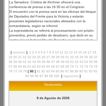
La Senadora Cristina de Kirchner ofrecerá una
conferencia de prensa a las 16:30 en el Congreso.
El encuentro con la prensa será en las oficinas del bloque
de Diputados del Frente para la Victoria y estarán
presentes legisladores nacionales alineados con la
exmandataria, según se informó.
La expresidenta se referirá al procesamiento con prisión
preventiva, previo pedido de desafuero, que dictó en su
contra el juez federal Claudio Bonadio en el marco de la
causa por presunto encubrimiento del atentado a la AMIA.
[
anterior
]
1
2
3
4
5
6
7
8
9
10
11
12
13
14
15
16
17
18
19
20
21
22
23
24
25
26
27
28
29
30
31
32
33
34
35
36
37
38
39
40
41
42
43
44
45
46
47
48
49
50
51
52
53
54
55
56
57
58
59
60
61
62
63
64
65
66
67
68
69
70
71
72
73
74
75
76
77
78
79
[ 80 ]
81
82
83
84
85
86
87
88
89
90
91
92
93
94
95
96
97
98
99
100
[
siguiente
]
Destacados
8 de Agosto de 2026