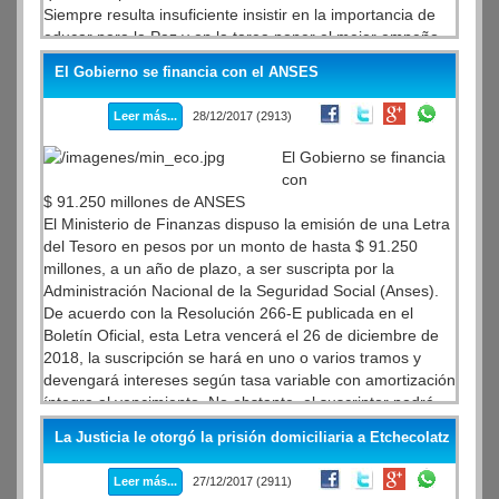
Siempre resulta insuficiente insistir en la importancia de
educar para la Paz y en la tarea poner el mejor empeño.
La sociedad debe reafirmar su coherencia con los valores
El Gobierno se financia con el ANSES
esenciales que la nutren y la justifican. No se pueden
volver relativos o perecederos conceptos fundamentales,
Leer más...
28/12/2017 (2913)
como el respeto a la vida, a la libertad, a la dignidad de la
persona, a la igualdad y equidad, a la no discriminación, a
El Gobierno se financia
la justicia social y a la vigencia integral de los derechos
con
humanos. La corrupción social empieza por relativizarlos,
$ 91.250 millones de ANSES
para luego, anularlos por indiferencia.
El Ministerio de Finanzas dispuso la emisión de una Letra
del Tesoro en pesos por un monto de hasta $ 91.250
millones, a un año de plazo, a ser suscripta por la
Administración Nacional de la Seguridad Social (Anses).
De acuerdo con la Resolución 266-E publicada en el
Boletín Oficial, esta Letra vencerá el 26 de diciembre de
2018, la suscripción se hará en uno o varios tramos y
devengará intereses según tasa variable con amortización
íntegra al vencimiento. No obstante, el suscriptor podrá
disponer su cancelación anticipada en forma parcial o
La Justicia le otorgó la prisión domiciliaria a Etchecolatz
total.
Leer más...
27/12/2017 (2911)