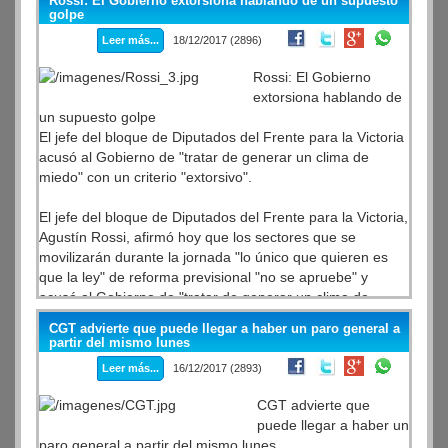
Rossi: El Gobierno extorsiona hablando de un supuesto
votos afirmativos, 117 negativos y 2 abstenciones.
golpe
Leer más...
18/12/2017 (2896)
Rossi: El Gobierno
extorsiona hablando de
un supuesto golpe
El jefe del bloque de Diputados del Frente para la Victoria
acusó al Gobierno de "tratar de generar un clima de
miedo" con un criterio "extorsivo".
El jefe del bloque de Diputados del Frente para la Victoria,
Agustín Rossi, afirmó hoy que los sectores que se
movilizarán durante la jornada "lo único que quieren es
que la ley" de reforma previsional "no se apruebe" y
acusó al Gobierno de "tratar de generar un clima de
miedo" con un criterio "extorsivo".
CGT advierte que puede llegar a haber un paro general a
partir del mismo lunes
Leer más...
16/12/2017 (2893)
CGT advierte que
puede llegar a haber un
paro general a partir del mismo lunes