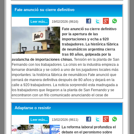
Gabinete, Manuel Adorni, y a los gastos del Estado para viajes al
exterior. El pedido fue impulsado por el diputado Agustín Rossi,
Fate anunció su cierre definitivo
quien cuestionó el carácter del viaje y reclamó precisiones sobre el
uso de fondos estatales.
Leer más...
19/02/2026 (8616)
Fate anunció su cierre definitivo
por la apertura de las
importaciones y echa a 920
trabajadores. La histórica fábrica
de neumáticos argentina cierra
tras 80 años, golpeada por la
avalancha de importaciones chinas.
Tensión en la planta de San
Fernando con los trabajadores. La crisis en la industria empieza a
tornarse dramática y se cobró a uno de los jugadores locales más
importantes: la histórica fábrica de neumáticos Fate anunció que
cerrará de manera definitiva después de 80 años y dejará en la
calle a 920 trabajadores. La noticia sorprendió esta madrugada a
los trabajadores que llegaron a la planta de San Fernando y se
encontraron con un frío comunicado anunciando el cese de
actividad por los cambios en las condiciones de mercado.
Adaptarse o resistir
Leer más...
13/02/2026 (8611)
La reforma laboral profundiza el
debate en el peronismo sobre