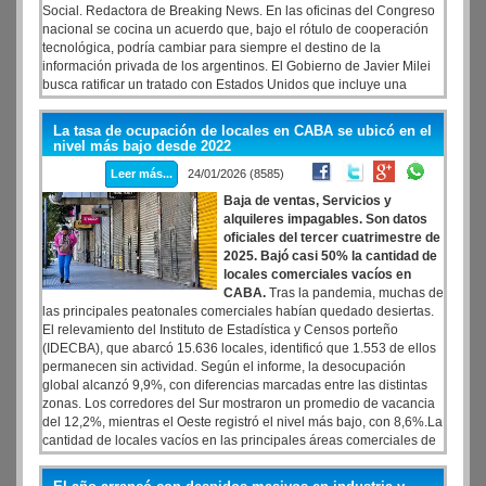
Social. Redactora de Breaking News. En las oficinas del Congreso
nacional se cocina un acuerdo que, bajo el rótulo de cooperación
tecnológica, podría cambiar para siempre el destino de la
información privada de los argentinos. El Gobierno de Javier Milei
busca ratificar un tratado con Estados Unidos que incluye una
cláusula central: reconocer a la potencia del norte como un país con
protección adecuada de datos personales.
La tasa de ocupación de locales en CABA se ubicó en el
nivel más bajo desde 2022
Leer más...
24/01/2026 (8585)
Baja de ventas, Servicios y
alquileres impagables. Son datos
oficiales del tercer cuatrimestre de
2025. Bajó casi 50% la cantidad de
locales comerciales vacíos en
CABA.
Tras la pandemia, muchas de
las principales peatonales comerciales habían quedado desiertas.
El relevamiento del Instituto de Estadística y Censos porteño
(IDECBA), que abarcó 15.636 locales, identificó que 1.553 de ellos
permanecen sin actividad. Según el informe, la desocupación
global alcanzó 9,9%, con diferencias marcadas entre las distintas
zonas. Los corredores del Sur mostraron un promedio de vacancia
del 12,2%, mientras el Oeste registró el nivel más bajo, con 8,6%.La
cantidad de locales vacíos en las principales áreas comerciales de
la Ciudad de Buenos Aires alcanzó en el bimestre noviembre-
diciembre de 2022 a 205 casos, con una caída del 47,6% respecto