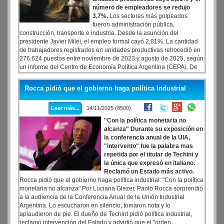
número de empleadores se redujo
3,7%.
Los sectores más golpeados
fueron administración pública,
construcción, transporte e industria. Desde la asunción del
presidente Javier Milei, el empleo formal cayó 2,81%. La cantidad
de trabajadores registrados en unidades productivas retrocedió en
276.624 puestos entre noviembre de 2023 y agosto de 2025, según
un informe del Centro de Economía Política Argentina (CEPA). De
este modo, desde la asunción del presidente Javier Milei, el empleo
formal cayó 2,81%, lo que equivale a más de 432 puestos menos
Rocca pidió que el gobierno haga política industrial
por día, pasando de 9.857.173 a 9.580.549 trabajadores. Empleo:
los sectores más afectados
Leer más...
14/11/2025 (8500)
"Con la política monetaria no
alcanza" Durante su exposición en
la conferencia anual de la UIA,
"intervento" fue la palabra mas
repetida por el titular de Techint y
la única que expresó en italiano.
Reclamó un Estado más activo.
Rocca pidió que el gobierno haga política industrial: "Con la política
monetaria no alcanza" Por Luciana Glezer. Paolo Rocca sorprendió
a la audiencia de la Conferencia Anual de la Unión Industrial
Argentina. Lo escucharon en silencio, tomaron nota y lo
aplaudieron de pie. El dueño de Techint pidió política industrial,
reclamó intervención del Estado y advirtió que el "orden