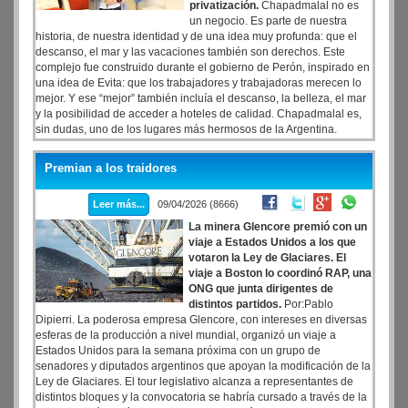
privatización.
Chapadmalal no es
un negocio. Es parte de nuestra
historia, de nuestra identidad y de una idea muy profunda: que el
descanso, el mar y las vacaciones también son derechos. Este
complejo fue construido durante el gobierno de Perón, inspirado en
una idea de Evita: que los trabajadores y trabajadoras merecen lo
mejor. Y ese “mejor” también incluía el descanso, la belleza, el mar
y la posibilidad de acceder a hoteles de calidad. Chapadmalal es,
sin dudas, uno de los lugares más hermosos de la Argentina.
https://fernandaraverta.ar/proyectos
Premian a los traidores
Leer más...
09/04/2026 (8666)
La minera Glencore premió con un
viaje a Estados Unidos a los que
votaron la Ley de Glaciares. El
viaje a Boston lo coordinó RAP, una
ONG que junta dirigentes de
distintos partidos.
Por:Pablo
Dipierri. La poderosa empresa Glencore, con intereses en diversas
esferas de la producción a nivel mundial, organizó un viaje a
Estados Unidos para la semana próxima con un grupo de
senadores y diputados argentinos que apoyan la modificación de la
Ley de Glaciares. El tour legislativo alcanza a representantes de
distintos bloques y la convocatoria se habría cursado a través de la