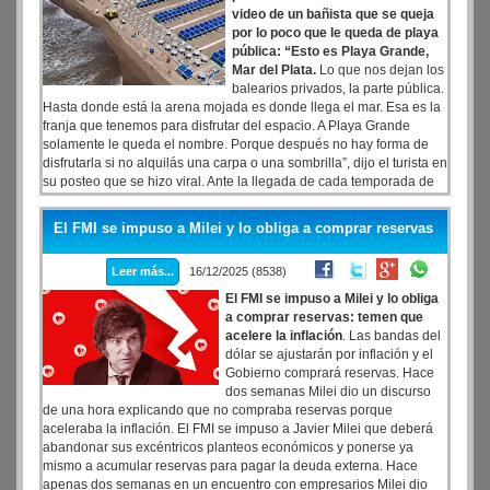
video de un bañista que se queja
por lo poco que le queda de playa
pública: “Esto es Playa Grande,
Mar del Plata.
Lo que nos dejan los
balearios privados, la parte pública.
Hasta donde está la arena mojada es donde llega el mar. Esa es la
franja que tenemos para disfrutar del espacio. A Playa Grande
solamente le queda el nombre. Porque después no hay forma de
disfrutarla si no alquilás una carpa o una sombrilla”, dijo el turista en
su posteo que se hizo viral. Ante la llegada de cada temporada de
verano resurgen los conflictos por los usos y las ocupaciones de los
espacios públicos en las playas, sobre todo ante el armado de las
El FMI se impuso a Milei y lo obliga a comprar reservas
carpas de las distintas concesiones que explotan comercialmente
las unidades turísticas fiscales. Hoy está para tener los pies en el
Leer más...
16/12/2025 (8538)
agua todo el tiempo.
El FMI se impuso a Milei y lo obliga
a comprar reservas: temen que
acelere la inflación
. Las bandas del
dólar se ajustarán por inflación y el
Gobierno comprará reservas. Hace
dos semanas Milei dio un discurso
de una hora explicando que no compraba reservas porque
aceleraba la inflación. El FMI se impuso a Javier Milei que deberá
abandonar sus excéntricos planteos económicos y ponerse ya
mismo a acumular reservas para pagar la deuda externa. Hace
apenas dos semanas en un encuentro con empresarios Milei dio