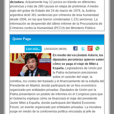
dictadura.
Actualmente hay 12 juicios en trámite en diferentes
provincias y más de 280 causas en etapa de preliminar. A medio
siglo del golpe de Estado del 24 de marzo de 1976, la Justicia
argentina dictó 361 sentencias por crímenes de lesa humanidad
desde 2006, en las que fueron condenadas 1.231 personas. La
información se desprende del último informe de la Procuraduría de
Crímenes contra la Humanidad (PCCH) del Ministerio Público
Fiscal (MPF), que también arrojó que más del 84% cumple su pena
bajo la modalidad de prisión domiciliaria.
Quien Paga
Leer más...
13/03/2026 (8639)
En medio del escándalo Adorni, los
diputados peronistas quieren saber
cómo se paga el viaje de Milei a
España.
Legisladores de Unión por
la Patria reclamaron precisiones
sobre el carácter del viaje, la
comitiva, los costos del traslado y el financiamiento de la estadía del
Presidente en Madrid, donde participará de un foro económico
organizado por entidades privadas. Diputados de Unión por la
Patria presentaron un pedido de informes en el Congreso para que
el Gobierno explique cómo se financiará el viaje del presidente
Javier Milei a España, donde participará del Madrid Economic
Forum, un evento organizado por entidades privadas. La iniciativa
surge en medio de la controversia política vinculada al jefe de