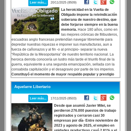
Leer más...
20/11/2025 (8509)
La heroicidad en la Vuelta de
Obligado impone la reivindicación
soberana de nuestro destino, que
debe forjarse siempre en la buena
memoria.
Hace 180 años, como en
las mejores crónicas de filibusteros,
escuadras anglo francesas pretendían navegar libremente para
depredar nuestras riquezas e imponer sus manufacturas, aun a
fuerza de cañonazos y al fin -o al principio- separar la nueva
“República de la Mesopotamia” de nuestro territorio nacional. La
heroica derrota conocería un lustro más tarde el triunfo final de la
guerra, equivalente a una segunda emancipación, sellada con la
consabida capitulación y el desagravio por parte de los imperios.
Constituyó el momento de mayor respaldo popular y prestigio
internacional de Juan Manuel de Rosas.
Aquelarre Libertario
Leer más...
17/11/2025 (8503)
Desde que asumió Javier Milei, se
perdieron 276.000 puestos de trabajo
registrados y cerraron casi 30
empresas por día- Entre noviembre de
2023 y agosto de 2025, el empleo en
unidades productivas cayó 2,81% y el