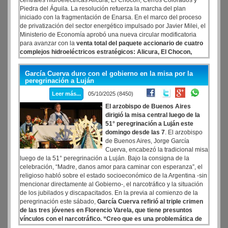
centrales hidroeléctricas Alicurá, El Chocón, Cerros Colorados y
Piedra del Águila. La resolución refuerza la marcha del plan
iniciado con la fragmentación de Enarsa. En el marco del proceso
de privatización del sector energético impulsado por Javier Milei, el
Ministerio de Economía aprobó una nueva circular modificatoria
para avanzar con la
venta total del paquete accionario de cuatro
complejos hidroeléctricos estratégicos: Alicura, El Chocon,
Cerros Colorados y Piedra del Aguila.
La medida fue publicada en
el Boletin Oficial a traves de la Resolucion 1569/2025.
García Cuerva duro con el gobierno en la misa por la
peregrinación a Luján
Leer más...
05/10/2025 (8450)
El arzobispo de Buenos Aires
dirigió la misa central luego de la
51° peregrinación a Luján este
domingo desde las 7
. El arzobispo
de Buenos Aires, Jorge García
Cuerva, encabezó la tradicional misa
luego de la 51° peregrinación a Luján. Bajo la consigna de la
celebración, “Madre, danos amor para caminar con esperanza”, el
religioso habló sobre el estado socioeconómico de la Argentina -sin
mencionar directamente al Gobierno-, el narcotráfico y la situación
de los jubilados y discapacitados. En la previa al comienzo de la
peregrinación este sábado,
García Cuerva refirió al triple crimen
de las tres jóvenes en Florencio Varela, que tiene presuntos
vínculos con el narcotráfico. “Creo que es una problemática de
toda nuestra Argentina. Sabemos que cuando el Estado se retira