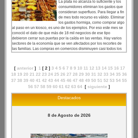
La plata no alcanza lo suficiente y los
consumidores eliminan los gastos que
consideran superfluos. Para llegar a fin
de mes todo recurso es válido. Eliminar
los gastos hormiga, como comprar algo
al paso en un kiosco, es uno de los ejemplos. Por eso este mes se
conoció el dato de que más de 18 mil negocios de ese tipo
debieron cerrar sus puertas por la caída en las ventas. Hay varios
sectores de la economía que se ven afectados por los recortes de
las familias. Las compras en comercios disminuyen casi todos los
meses, de acuerdo a los números que difunde el INDEC.
[
anterior
]
1
[ 2 ]
3
4
5
6
7
8
9
10
11
12
13
14
15
16
17
18
19
20
21
22
23
24
25
26
27
28
29
30
31
32
33
34
35
36
37
38
39
40
41
42
43
44
45
46
47
48
49
50
51
52
53
54
55
56
57
58
59
60
61
62
63
64
[
siguiente
]
Destacados
8 de Agosto de 2026