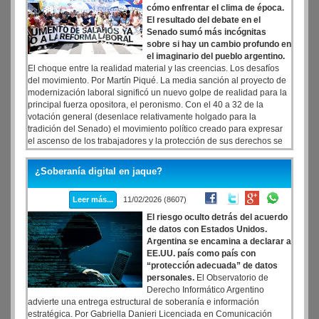
cómo enfrentar el clima de época.
El resultado del debate en el
Senado sumó más incógnitas
sobre si hay un cambio profundo en
el imaginario del pueblo argentino.
El choque entre la realidad material y las creencias. Los desafíos
del movimiento. Por Martín Piqué. La media sanción al proyecto de
modernización laboral significó un nuevo golpe de realidad para la
principal fuerza opositora, el peronismo. Con el 40 a 32 de la
votación general (desenlace relativamente holgado para la
tradición del Senado) el movimiento político creado para expresar
el ascenso de los trabajadores y la protección de sus derechos se
encontró -otra vez- con un desafío histórico. Lo que ocurrió este
miércoles en el recinto y en los alrededores del Congreso lo puso
¿Soberanía digital en jaque?
frente a un espejo incómodo, signo de los tiempos de
fragmentación y autoexplotación vía ‘ciberchangas’: la necesidad -
Leer más...
11/02/2026 (8607)
ya directamente existencial- de regenerarse para construir
esperanza en tiempos oscuros.
El riesgo oculto detrás del acuerdo
de datos con Estados Unidos.
Argentina se encamina a declarar a
EE.UU. país como país con
“protección adecuada” de datos
personales.
El Observatorio de
Derecho Informático Argentino
advierte una entrega estructural de soberanía e información
estratégica. Por Gabriella Danieri Licenciada en Comunicación