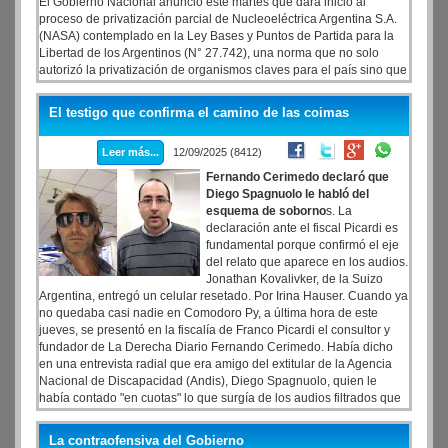
El Gobierno Nacional anunció este martes que dará inicio al
proceso de privatización parcial de Nucleoeléctrica Argentina S.A.
(NASA) contemplado en la Ley Bases y Puntos de Partida para la
Libertad de los Argentinos (N° 27.742), una norma que no solo
autorizó la privatización de organismos claves para el país sino que
también habilitó una delegación sin precedentes al Poder Ejecutivo.
El testigo que confirma el camino de las coimas
Leer más...
12/09/2025 (8412)
Fernando Cerimedo declaró que
Diego Spagnuolo le habló del
esquema de soborno
s. La
declaración ante el fiscal Picardi es
fundamental porque confirmó el eje
del relato que aparece en los audios.
Jonathan Kovalivker, de la Suizo
Argentina, entregó un celular resetado. Por Irina Hauser. Cuando ya
no quedaba casi nadie en Comodoro Py, a última hora de este
jueves, se presentó en la fiscalía de Franco Picardi el consultor y
fundador de La Derecha Diario Fernando Cerimedo. Había dicho
en una entrevista radial que era amigo del extitular de la Agencia
Nacional de Discapacidad (Andis), Diego Spagnuolo, quien le
había contado "en cuotas" lo que surgía de los audios filtrados que
dieron lugar a una investigación judicial sobre posibles coimas en
la compra de medicamentos.
La contraofensiva del Gobierno