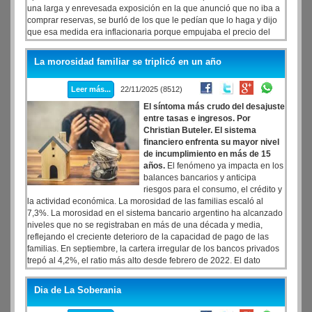
una larga y enrevesada exposición en la que anunció que no iba a
comprar reservas, se burló de los que le pedían que lo haga y dijo
que esa medida era inflacionaria porque empujaba el precio del
dólar. La notable marcha atrás es calcada de lo que ocurrió antes
de la renovación del acuerdo con el FMI cuando Milei y Toto Caputo
La morosidad familiar se triplicó en un año
rechazaban enfáticamente el sistema de bandas y definían el tipo
de cambio fijo
Leer más...
22/11/2025 (8512)
El síntoma más crudo del desajuste
entre tasas e ingresos. Por
Christian Buteler. El sistema
financiero enfrenta su mayor nivel
de incumplimiento en más de 15
años.
El fenómeno ya impacta en los
balances bancarios y anticipa
riesgos para el consumo, el crédito y
la actividad económica. La morosidad de las familias escaló al
7,3%. La morosidad en el sistema bancario argentino ha alcanzado
niveles que no se registraban en más de una década y media,
reflejando el creciente deterioro de la capacidad de pago de las
familias. En septiembre, la cartera irregular de los bancos privados
trepó al 4,2%, el ratio más alto desde febrero de 2022. El dato
confirma una tendencia que se ha prolongado por diez meses
consecutivos y que amenaza con tener repercusiones directas en
Dia de La Soberania
los balances de las entidades financieras y, por extensión, en sus
cotizaciones bursátiles.