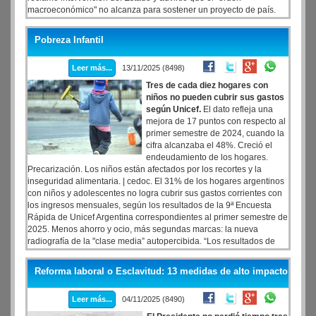
macroeconómico" no alcanza para sostener un proyecto de país.
Directo, sin rodeos, apuntó al corazón del credo libertario. "Con la
política monetaria no alcanza, pero sin política monetaria no se
Pobreza Infantil
puede", lanzó.
Leer más...
13/11/2025 (8498)
Tres de cada diez hogares con
niños no pueden cubrir sus gastos
según Unicef.
El dato refleja una
mejora de 17 puntos con respecto al
primer semestre de 2024, cuando la
cifra alcanzaba el 48%. Creció el
endeudamiento de los hogares.
Precarización. Los niños están afectados por los recortes y la
inseguridad alimentaria. | cedoc. El 31% de los hogares argentinos
con niños y adolescentes no logra cubrir sus gastos corrientes con
los ingresos mensuales, según los resultados de la 9ª Encuesta
Rápida de Unicef Argentina correspondientes al primer semestre de
2025. Menos ahorro y ocio, más segundas marcas: la nueva
radiografía de la "clase media” autopercibida. “Los resultados de
esta nueva ola ponen de manifiesto frágiles avances a partir de la
reducción de la pobreza, pero también desafíos que deben
Reforma laboral o Esclavitud: 13 medidas de alto impacto
abordarse con prioridad en la agenda pública para consolidar y
acelerar esa tendencia”, señaló el representante de Unicef en
Leer más...
04/11/2025 (8490)
Argentina, Rafael Ramírez Mesec.