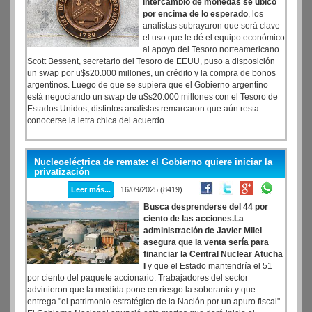
intercambio de monedas se ubicó
por encima de lo esperado
, los
analistas subrayaron que será clave
el uso que le dé el equipo económico
al apoyo del Tesoro norteamericano.
Scott Bessent, secretario del Tesoro de EEUU, puso a disposición
un swap por u$s20.000 millones, un crédito y la compra de bonos
argentinos. Luego de que se supiera que el Gobierno argentino
está negociando un swap de u$s20.000 millones con el Tesoro de
Estados Unidos, distintos analistas remarcaron que aún resta
conocerse la letra chica del acuerdo.
Nucleoeléctrica de remate: el Gobierno quiere iniciar la
privatización
Leer más...
16/09/2025 (8419)
Busca desprenderse del 44 por
ciento de las acciones.La
administración de Javier Milei
asegura que la venta sería para
financiar la Central Nuclear Atucha
I
y que el Estado mantendría el 51
por ciento del paquete accionario. Trabajadores del sector
advirtieron que la medida pone en riesgo la soberanía y que
entrega "el patrimonio estratégico de la Nación por un apuro fiscal".