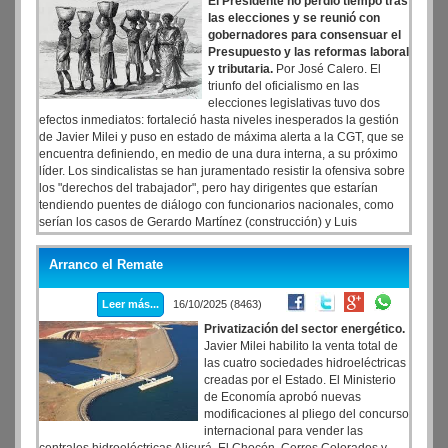
El Presidente no perdió tiempo tras
las elecciones y se reunió con
gobernadores para consensuar el
Presupuesto y las reformas laboral
y tributaria.
Por José Calero. El
triunfo del oficialismo en las
elecciones legislativas tuvo dos
efectos inmediatos: fortaleció hasta niveles inesperados la gestión
de Javier Milei y puso en estado de máxima alerta a la CGT, que se
encuentra definiendo, en medio de una dura interna, a su próximo
líder. Los sindicalistas se han juramentado resistir la ofensiva sobre
los "derechos del trabajador", pero hay dirigentes que estarían
tendiendo puentes de diálogo con funcionarios nacionales, como
serían los casos de Gerardo Martínez (construcción) y Luis
Barrionuevo (gastronómicos). Todo en medio de una ofensiva a
gran escala lanzada por Milei, quien no perdió tiempo y llevó a la
Arranco el Remate
Casa Rosada a 20 gobernadores, con los cuales avanzó en
consensuar el Presupuesto 2026 y dos reformas claves: laboral y
Leer más...
16/10/2025 (8463)
tributaria.
Privatización del sector energético.
Javier Milei habilito la venta total de
las cuatro sociedades hidroeléctricas
creadas por el Estado. El Ministerio
de Economía aprobó nuevas
modificaciones al pliego del concurso
internacional para vender las