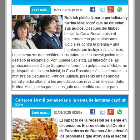
Leer más...
02/09/2025 (8389)
Bullrich pidió allanar a periodistas y
Karina Milei logró que no difundan
sus audios.
Después del titubeo
inicial, la Casa Rosada pisó el
acelerador con presentaciones
judiciales contra la prensa y una
hipótesis que incluye espías rusos.
Las amenazas que recibieron los autores de la investigación que
destapó el escándalo. Por: Giselle Leclercq. La filtración de las
grabaciones de Diego Spagnuolo fueron un golpe para el Gobierno
y, después del titubeo inicial, la Casa Rosada pisó el acelerador. La
ministra de Seguridad, Patricia Bullrich, presentó una denuncia
penal y pidió allanar a los periodistas que revelaron el escándalo.
Karina Milei, por su parte, consiguió una medida cautelar para
evitar que se continúe con la difusión de sus audios. La
contraofensiva llegó y los autores de la investigación que destapó
Cerraron 14 mil panaderías y la venta de facturas cayó un
el escándalo denunciaron haber recibido amenazas.
85%
Leer más...
01/09/2025 (8386)
El impacto de la recesión se siente en
el consumo. El presidente del Centro
de Panaderos de Buenos Aires detalló
los problemas que atraviesa el sector.