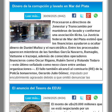
de los barrios, lamentablemente la situación se torna muy
Dinero de la corrupción y lavado en Mar del Plata
compleja y avanza lo que llamamos el narco Estado”, indicó en
diálogo con Radio Mitre, mientras que consideró que esto ocurre
Leer más...
30/09/2025 (8442)
cuando “el Estado se retira de los barrios”.
Procesaron a directivos de
Jonestur y Transcambio por
maniobras de lavado y conformar
una asociación ilícita. La Justicia
federal de Mar del Plata estimó que
los financistas ayudaron a ocultar
dinero de Daniel Muñoz y el narcotráfico. Entre los procesados
aparecen miembros de las familias García Navarro, Ramaglio,
Vattuone e Irazoqui, además de conocidos operadores
financieros como Oscar Rigano, Rubén Seret y Rolando Todaro
—este último señalado como nexo clave entre ambas
organizaciones—. El fallo también alcanzó al comisario (RE) de la
Policía bonaerense, Gerardo Julio Gómez
, imputado por
encubrimiento agravado debido a que omitió denunciar las
maniobras. Once años después de radicada la denuncia, y tras
superar múltiples escollos, la Justicia federal de Mar del Plata
El anuncio del Tesoro de EEUU
procesó a decenas de integrantes de los grupos financieros
Jonestur y Transcambio, acusados de conformar una asociación
Leer más...
24/09/2025 (8434)
ilícita con ramificaciones locales e internacionales
El monto de u$s20.000 millones que
se está negociando por un