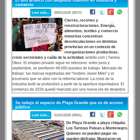
El año arrancó con despidos masivos en industria y
del mismo período del año anterior, según un relevamiento dado a
comercio
conocer este martes por la Cámara Argentina de Comercio y
Leer más...
09/01/2026 (8572)
Servicios (CAC).
Cierres, recortes y
reestructuraciones. Energía,
alimentos, textiles y comercio
minorista concentran
desvinculaciones en distintas
provincias en un contexto de
reorganizaciones productivas,
crisis sectoriales y caída de la actividad
. ámbito.com | Yanina
Otero. El empleo privado sigue en retroceso: entre junio y
septiembre, se perdieron 49.000 puestos de trabajo. Mercado de
trabajo: las marcas registradas del "modelo Javier Milei" y el
escenario que se abre con la reforma laboral. La crisis de la
industria textil se profundizó a partir de la apertura importadora. El
comienzo de 2026 quedó marcado por una nueva ola de despidos
en distintos sectores de la economía, con cierres de plantas,
reducción de operaciones y fuertes ajustes de personal que
Se redujo el espacio de Playa Grande que es de acceso
impactaron en la industria, el comercio y la producción regional.
público
Leer más...
01/01/2026 (8561)
De Playa Grande a playa chiquita.
Los Turistas Putean a Montenegro.
Quienes no pueden pagar no
pueden disfrutar. Mostraron un