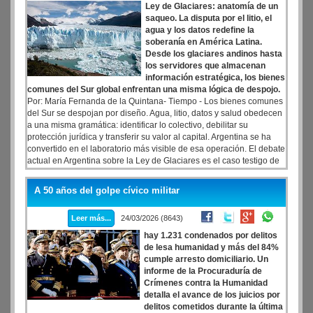
Ley de Glaciares: anatomía de un
saqueo. La disputa por el litio, el
agua y los datos redefine la
soberanía en América Latina.
Desde los glaciares andinos hasta
los servidores que almacenan
información estratégica, los bienes
comunes del Sur global enfrentan una misma lógica de despojo.
Por: María Fernanda de la Quintana- Tiempo - Los bienes comunes
del Sur se despojan por diseño. Agua, litio, datos y salud obedecen
a una misma gramática: identificar lo colectivo, debilitar su
protección jurídica y transferir su valor al capital. Argentina se ha
convertido en el laboratorio más visible de esa operación. El debate
actual en Argentina sobre la Ley de Glaciares es el caso testigo de
una dinámica regional. Lo que ocurre hoy en los Andes argentinos
—con el intento de desbloquear la frontera minera para favorecer la
A 50 años del golpe cívico militar
rentabilidad corporativa— prefigura una reorganización territorial
que sacrifica vida por renta. Esta arquitectura de la escasez opera
Leer más...
24/03/2026 (8643)
bajo una premisa única: producir carencia en lo público para
habilitar la apropiación privada de recursos colectivos.
hay 1.231 condenados por delitos
de lesa humanidad y más del 84%
cumple arresto domiciliario. Un
informe de la Procuraduría de
Crímenes contra la Humanidad
detalla el avance de los juicios por
delitos cometidos durante la última