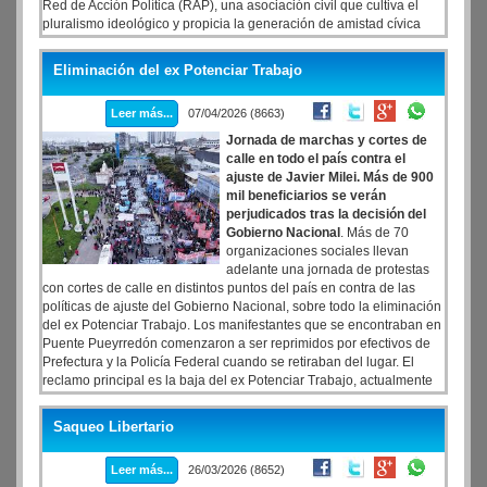
Red de Acción Política (RAP), una asociación civil que cultiva el
pluralismo ideológico y propicia la generación de amistad cívica
entre políticos de distintos partidos, regiones y niveles de
responsabilidad.
Eliminación del ex Potenciar Trabajo
Leer más...
07/04/2026 (8663)
Jornada de marchas y cortes de
calle en todo el país contra el
ajuste de Javier Milei. Más de 900
mil beneficiarios se verán
perjudicados tras la decisión del
Gobierno Nacional
. Más de 70
organizaciones sociales llevan
adelante una jornada de protestas
con cortes de calle en distintos puntos del país en contra de las
políticas de ajuste del Gobierno Nacional, sobre todo la eliminación
del ex Potenciar Trabajo. Los manifestantes que se encontraban en
Puente Pueyrredón comenzaron a ser reprimidos por efectivos de
Prefectura y la Policía Federal cuando se retiraban del lugar. El
reclamo principal es la baja del ex Potenciar Trabajo, actualmente
llamado Volver al Trabajo (VAT).
Saqueo Libertario
Leer más...
26/03/2026 (8652)