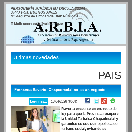
PERSONERÍA JURÍDICA MATRÍCULA 32264
DPPJ Pcia. BUENOS AIRES
N° Registro de Entidad de Bien Público 433
E-Mail: secretaria@arbia.org.ar
Últimas novedades
PAIS
Fernanda Raverta: Chapadmalal no es un negocio
Leer más...
13/04/2026 (8668)
Raverta presento un proyecto de
ley para que la Provincia recupere
la Unidad Turística Chapadmalal y
garantice su uso como política de
turismo social, evitando su