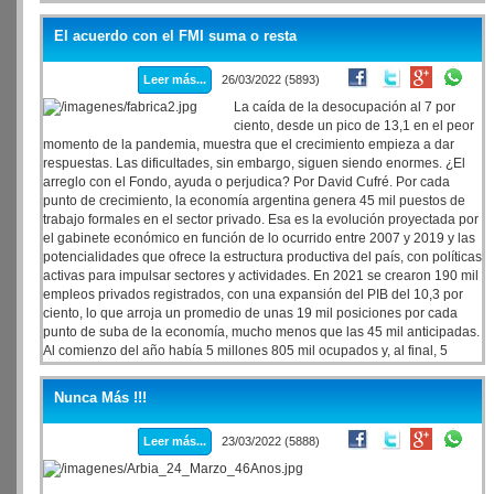
El acuerdo con el FMI suma o resta
Leer más...
26/03/2022 (5893)
La caída de la desocupación al 7 por
ciento, desde un pico de 13,1 en el peor
momento de la pandemia, muestra que el crecimiento empieza a dar
respuestas. Las dificultades, sin embargo, siguen siendo enormes. ¿El
arreglo con el Fondo, ayuda o perjudica? Por David Cufré. Por cada
punto de crecimiento, la economía argentina genera 45 mil puestos de
trabajo formales en el sector privado. Esa es la evolución proyectada por
el gabinete económico en función de lo ocurrido entre 2007 y 2019 y las
potencialidades que ofrece la estructura productiva del país, con políticas
activas para impulsar sectores y actividades. En 2021 se crearon 190 mil
empleos privados registrados, con una expansión del PIB del 10,3 por
ciento, lo que arroja un promedio de unas 19 mil posiciones por cada
punto de suba de la economía, mucho menos que las 45 mil anticipadas.
Al comienzo del año había 5 millones 805 mil ocupados y, al final, 5
millones 995 mil, de acuerdo a la información oficial presentada esta
semana.
Nunca Más !!!
Leer más...
23/03/2022 (5888)