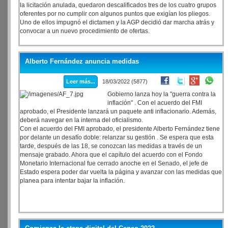
la licitación anulada, quedaron descalificados tres de los cuatro grupos
oferentes por no cumplir con algunos puntos que exigían los pliegos.
Uno de ellos impugnó el dictamen y la AGP decidió dar marcha atrás y
convocar a un nuevo procedimiento de ofertas.
Alberto Fernández anuncia medidas
Leer más...
18/03/2022 (5877)
Gobierno lanza hoy la "guerra contra la
inflación" . Con el acuerdo del FMI
aprobado, el Presidente lanzará un paquete anti inflacionario. Además,
deberá navegar en la interna del oficialismo.
Con el acuerdo del FMI aprobado, el presidente Alberto Fernández tiene
por delante un desafío doble: relanzar su gestión . Se espera que esta
tarde, después de las 18, se conozcan las medidas a través de un
mensaje grabado. Ahora que el capítulo del acuerdo con el Fondo
Monetario Internacional fue cerrado anoche en el Senado, el jefe de
Estado espera poder dar vuelta la página y avanzar con las medidas que
planea para intentar bajar la inflación.