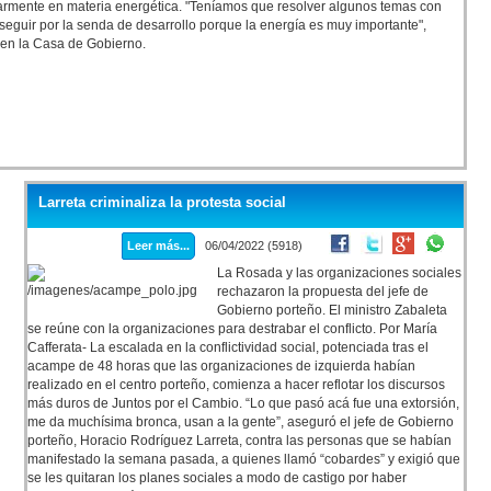
ularmente en materia energética. "Teníamos que resolver algunos temas con
 seguir por la senda de desarrollo porque la energía es muy importante",
 en la Casa de Gobierno.
Larreta criminaliza la protesta social
Leer más...
06/04/2022 (5918)
La Rosada y las organizaciones sociales
rechazaron la propuesta del jefe de
Gobierno porteño. El ministro Zabaleta
se reúne con la organizaciones para destrabar el conflicto. Por María
Cafferata- La escalada en la conflictividad social, potenciada tras el
acampe de 48 horas que las organizaciones de izquierda habían
realizado en el centro porteño, comienza a hacer reflotar los discursos
más duros de Juntos por el Cambio. “Lo que pasó acá fue una extorsión,
me da muchísima bronca, usan a la gente”, aseguró el jefe de Gobierno
porteño, Horacio Rodríguez Larreta, contra las personas que se habían
manifestado la semana pasada, a quienes llamó “cobardes” y exigió que
se les quitaran los planes sociales a modo de castigo por haber