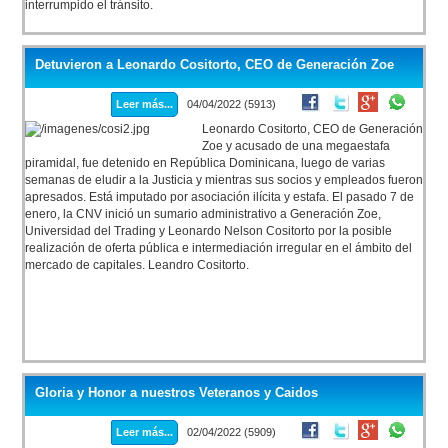
interrumpido el tránsito.
Detuvieron a Leonardo Cositorto, CEO de Generación Zoe
Leer más...
04/04/2022 (5913)
Leonardo Cositorto, CEO de Generación
Zoe y acusado de una megaestafa
piramidal, fue detenido en República Dominicana, luego de varias
semanas de eludir a la Justicia y mientras sus socios y empleados fueron
apresados. Está imputado por asociación ilícita y estafa. El pasado 7 de
enero, la CNV inició un sumario administrativo a Generación Zoe,
Universidad del Trading y Leonardo Nelson Cositorto por la posible
realización de oferta pública e intermediación irregular en el ámbito del
mercado de capitales. Leandro Cositorto.
Gloria y Honor a nuestros Veteranos y Caidos
Leer más...
02/04/2022 (5909)