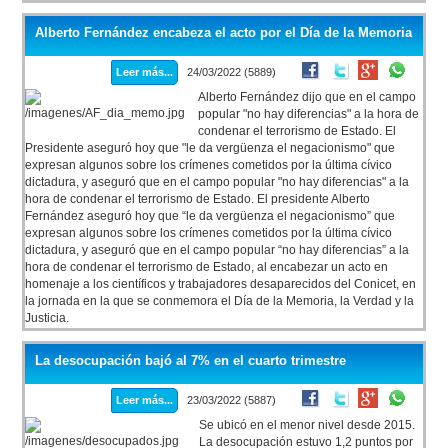
Alberto Fernández encabeza el acto por el Día de la Memoria
Leer más...
24/03/2022 (5889)
Alberto Fernández dijo que en el campo
popular "no hay diferencias" a la hora de
condenar el terrorismo de Estado. El
Presidente aseguró hoy que "le da vergüenza el negacionismo" que
expresan algunos sobre los crímenes cometidos por la última cívico
dictadura, y aseguró que en el campo popular "no hay diferencias" a la
hora de condenar el terrorismo de Estado. El presidente Alberto
Fernández aseguró hoy que “le da vergüenza el negacionismo” que
expresan algunos sobre los crímenes cometidos por la última cívico
dictadura, y aseguró que en el campo popular “no hay diferencias” a la
hora de condenar el terrorismo de Estado, al encabezar un acto en
homenaje a los científicos y trabajadores desaparecidos del Conicet, en
la jornada en la que se conmemora el Día de la Memoria, la Verdad y la
Justicia.
La desocupación bajó al 7% en el cuarto trimestre
Leer más...
23/03/2022 (5887)
Se ubicó en el menor nivel desde 2015.
La desocupación estuvo 1,2 puntos por