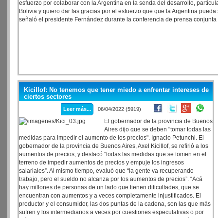
esfuerzo por colaborar con la Argentina en la senda del desarrollo, partic
Bolivia y quiero dar las gracias por el esfuerzo que que la Argentina pueda
señaló el presidente Fernández durante la conferencia de prensa conjunta
Kicillof: No tenemos que tener miedo a enfrentar intereses de
ciertos sectores
Leer más...
06/04/2022 (5919)
El gobernador de la provincia de Buenos
Aires dijo que se deben "tomar todas las
medidas para impedir el aumento de los precios". Ignacio Petunchi. El
gobernador de la provincia de Buenos Aires, Axel Kicillof, se refirió a los
aumentos de precios, y destacó “todas las medidas que se tomen en el
terreno de impedir aumentos de precios y empuje los ingresos
salariales”. Al mismo tiempo, evaluó que “la gente va recuperando
trabajo, pero el sueldo no alcanza por los aumentos de precios”. “Acá
hay millones de personas de un lado que tienen dificultades, que se
encuentran con aumentos y a veces completamente injustificados. El
productor y el consumidor, las dos puntas de la cadena, son las que más
sufren y los intermediarios a veces por cuestiones especulativas o por