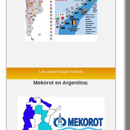
Las aguas bajan turbias
Mekorot en Argentina: