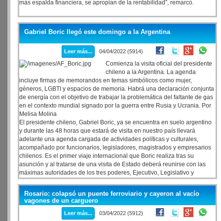
más espalda financiera, se apropian de la rentabilidad”, remarcó.
Gabriel Boric llegó este domingo a la Argentina
Leer más...
04/04/2022 (5914)
Comienza la visita oficial del presidente
chileno a la Argentina. La agenda
incluye firmas de memorandos en temas simbólicos como mujer,
géneros, LGBTI y espacios de memoria. Habrá una declaración conjunta
de energía con el objetivo de trabajar la problemática del faltante de gas
en el contexto mundial signado por la guerra entre Rusia y Ucrania. Por
Melisa Molina
El presidente chileno, Gabriel Boric, ya se encuentra en suelo argentino
y durante las 48 horas que estará de visita en nuestro país llevará
adelante una agenda cargada de actividades políticas y culturales,
acompañado por funcionarios, legisladores, magistrados y empresarios
chilenos. Es el primer viaje internacional que Boric realiza tras su
asunción y al tratarse de una visita de Estado deberá reunirse con las
máximas autoridades de los tres poderes, Ejecutivo, Legislativo y
Judicial.
Rosario: colapsó un puente ferroviario y cayeron al vacío
vagones de un carguero
Leer más...
03/04/2022 (5912)