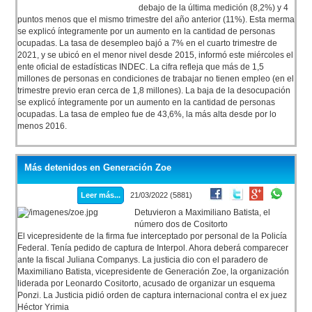
debajo de la última medición (8,2%) y 4
puntos menos que el mismo trimestre del año anterior (11%). Esta merma
se explicó íntegramente por un aumento en la cantidad de personas
ocupadas. La tasa de desempleo bajó a 7% en el cuarto trimestre de
2021, y se ubicó en el menor nivel desde 2015, informó este miércoles el
ente oficial de estadísticas INDEC. La cifra refleja que más de 1,5
millones de personas en condiciones de trabajar no tienen empleo (en el
trimestre previo eran cerca de 1,8 millones). La baja de la desocupación
se explicó íntegramente por un aumento en la cantidad de personas
ocupadas. La tasa de empleo fue de 43,6%, la más alta desde por lo
menos 2016.
Más detenidos en Generación Zoe
Leer más...
21/03/2022 (5881)
Detuvieron a Maximiliano Batista, el
número dos de Cositorto
El vicepresidente de la firma fue interceptado por personal de la Policía
Federal. Tenía pedido de captura de Interpol. Ahora deberá comparecer
ante la fiscal Juliana Companys. La justicia dio con el paradero de
Maximiliano Batista, vicepresidente de Generación Zoe, la organización
liderada por Leonardo Cositorto, acusado de organizar un esquema
Ponzi. La Justicia pidió orden de captura internacional contra el ex juez
Héctor Yrimia