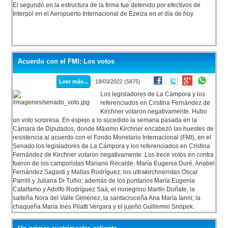
El segundo en la estructura de la firma fue detenido por efectivos de
Interpol en el Aeropuerto Internacional de Ezeiza en el día de hoy.
Acuerdo con el FMI: Los votos
Leer más...
18/03/2022 (5875)
Los legisladores de La Cámpora y los
referenciados en Cristina Fernández de
Kirchner votaron negativamente. Hubo
un voto sorpresa. En espejo a lo sucedido la semana pasada en la
Cámara de Diputados, donde Máximo Kirchner encabezó las huestes de
resistencia al acuerdo con el Fondo Monetario Internacional (FMI), en el
Senado los legisladores de La Cámpora y los referenciados en Cristina
Fernández de Kirchner votaron negativamente. Los trece votos en contra
fueron de los camporistas Mariano Recalde, María Eugenia Duré, Anabel
Fernández Sagasti y Matías Rodríguez; los ultrakirchneristas Oscar
Parrilli y Juliana Di Tullio; además de los puntanos María Eugenia
Catalfamo y Adolfo Rodríguez Saá, el rionegrino Martín Doñate, la
salteña Nora del Valle Giménez, la santacruceña Ana María Ianni; la
chaqueña María Inés Pilatti Vergara y el jujeño Guillermo Snopek.