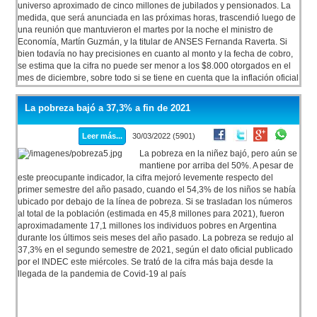
universo aproximado de cinco millones de jubilados y pensionados. La
medida, que será anunciada en las próximas horas, trascendió luego de
una reunión que mantuvieron el martes por la noche el ministro de
Economía, Martín Guzmán, y la titular de ANSES Fernanda Raverta. Si
bien todavía no hay precisiones en cuanto al monto y la fecha de cobro,
se estima que la cifra no puede ser menor a los $8.000 otorgados en el
mes de diciembre, sobre todo si se tiene en cuenta que la inflación oficial
de febrero trepó al 4,7% -7,5% en alimentos y bebidas-, y que en el
Gobierno descartan que en marzo se registre una baja de precios.
La pobreza bajó a 37,3% a fin de 2021
Leer más...
30/03/2022 (5901)
La pobreza en la niñez bajó, pero aún se
mantiene por arriba del 50%. A pesar de
este preocupante indicador, la cifra mejoró levemente respecto del
primer semestre del año pasado, cuando el 54,3% de los niños se había
ubicado por debajo de la línea de pobreza. Si se trasladan los números
al total de la población (estimada en 45,8 millones para 2021), fueron
aproximadamente 17,1 millones los individuos pobres en Argentina
durante los últimos seis meses del año pasado. La pobreza se redujo al
37,3% en el segundo semestre de 2021, según el dato oficial publicado
por el INDEC este miércoles. Se trató de la cifra más baja desde la
llegada de la pandemia de Covid-19 al país