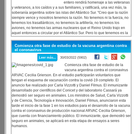
entero rendirá homenaje a las veteranas
y veteranos, a los caídos y a sus familiares, y ratificará, una vez más, la
soberanía argentina sobre las islas del Atlántico Sur. "Creo que la razón
siempre vence y nosotros tenemos la razón. No tenemos ni la fuerza, no
tenemos los trasatlánticos, no tenemos la artillería, no tenemos los
aviones, no tenemos las armas nucleares que el Reino Unido trajo en
aquel entonces a circular por el Atlántico Sur. Pero lo que tenemos es la
razón", le remarcó a la BBC el presidente Alberto Fernández, quien
encabezará este mediodía un acto en el Museo Malvinas e Islas del
Comienza otra fase de estudio de la vacuna argentina contra
Atlántico Sur. Si bien el lema oficial del 40° aniversario es "Malvinas nos
el coronavirus
une", el Presidente y Cristina Fernández de Kirchner no se cruzarán
Leer más...
30/03/2022 (5902)
durante la jornada y participarán de homenajes distintos. CFK
encabezará, por su parte, un acto en el Congreso de la Nación a las 16
Comienza otra fase de estudio de la
horas que contará también con la presencia del presidente de la Cámara
vacuna argentina contra el coronavirus
de Diputados, Sergio Massa.
ARVAC Cecilia Grierson. En el estudio participarán voluntarios que
tengan el esquema de vacunación contra la covid-19 completo. El
anuncio fue realizado por Carla Vizzotti y Daniel Filmus. El inmunizante
desarrollado por científicos del Conicet y del laboratorio Cassará ya
demostró ser seguro en animales. Los ministros de Salud, Carla Vizzotti
y de Ciencia, Tecnología e Innovación, Daniel Filmus, anunciaron esta
tarde el inicio de la fase 1 en los estudios para el desarrollo de la vacuna
contra el coronavirus de producción nacional ARVAC Cecilia Grierson,
que cuenta con financiamiento público. El inmunizante, que demostró ser
seguro en animales, se aplicará en esta etapa de ensayos a seres
humanos.