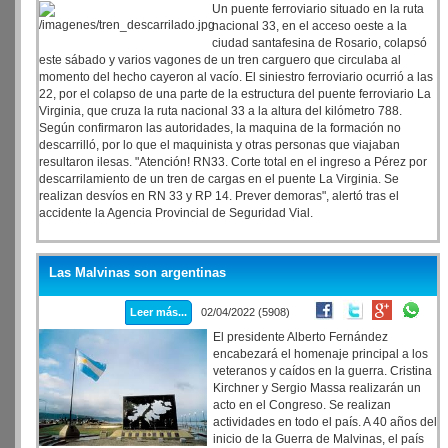
Un puente ferroviario situado en la ruta
nacional 33, en el acceso oeste a la
ciudad santafesina de Rosario, colapsó
este sábado y varios vagones de un tren carguero que circulaba al
momento del hecho cayeron al vacío. El siniestro ferroviario ocurrió a las
22, por el colapso de una parte de la estructura del puente ferroviario La
Virginia, que cruza la ruta nacional 33 a la altura del kilómetro 788.
Según confirmaron las autoridades, la maquina de la formación no
descarrilló, por lo que el maquinista y otras personas que viajaban
resultaron ilesas. "Atención! RN33. Corte total en el ingreso a Pérez por
descarrilamiento de un tren de cargas en el puente La Virginia. Se
realizan desvíos en RN 33 y RP 14. Prever demoras", alertó tras el
accidente la Agencia Provincial de Seguridad Vial.
Las Malvinas son argentinas
Leer más...
02/04/2022 (5908)
El presidente Alberto Fernández
encabezará el homenaje principal a los
veteranos y caídos en la guerra. Cristina
Kirchner y Sergio Massa realizarán un
acto en el Congreso. Se realizan
actividades en todo el país. A 40 años del
inicio de la Guerra de Malvinas, el país