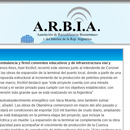
mbulancia y firmó convenios educativos y de infraestructura vial y
os Aires, Axel Kicillof, recorrió este viernes junto al intendente de Coronel
las obras de expansión de la terminal del puerto local, donde a partir de una
spuesta estructural al incremento de la producción de petróleo prevista en
se marco, Kicillof destacó que “este proyecto cuenta con una mirada
cial y el sector privado para cumplir con los objetivos establecidos: con
versión más grande que se está realizando en la Argentina”.
l autoabastecimiento energético con Vaca Muerta, sino también sumar
o”, añadió. Las obras de Otamérica comenzaron en marzo del año pasado y
stará en condiciones de exportar 310 mil barriles de crudo diario, ampliando
 está trabajando en la primera etapa del proyecto, que incluye la
ctrica y un muelle. La expansión de la terminal se complementa con la obra
 capacidad para acompañar el crecimiento de producción de la Cuenca