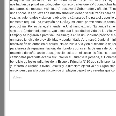
Neuquina. Con su finalización, el Puerto Rosales se convertirá en el mayor 
nos hablan de privatizar todo, debemos recordarles que YPF, como otras ta
quedarnos sin recursos y sin futuro”, sostuvo el Gobernador y añadió: “El p
unos pocos: las riquezas de nuestro subsuelo deben ser utilizadas para desa
vez, las autoridades visitaron la obra de la cámara de frío para el depós
momento requirió una inversión de US$3,7 millones, permitiendo un cambio i
productivas. Por su parte, el intendente Aristimuño explicó: “Estamos frente
sino que, fundamentalmente, van a mejorar la calidad de vida de los y las v
tiempo y se lograron a partir de una sinergia entre un Gobierno provincial 
un marco jurídico de previsibilidad y oportunidades”, remarcó. Junto al mini
reactivación de obras en el acueducto de Punta Alta y en el recambio de red
para tareas de repavimentación, alumbrado y obras en la Defensa de Duna
recambio de cañerías de desagües cloacales en el casco histórico, corre
camionetas para fortalecer la sucursal local. Durante la jornada, el Gobern
beneficio de los estudiantes de la Escuela Primaria N°10 que solicitaron l
y Desarrollo Urbano, Silvina Batakis, y la directora ejecutiva del Organism
un convenio para la construcción de un playón deportivo y veredas que cone
Volver