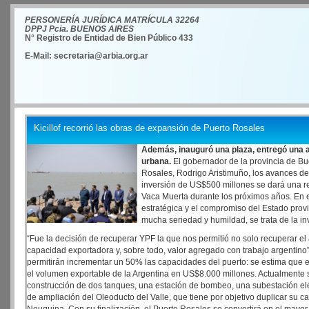
PERSONERÍA JURÍDICA MATRÍCULA 32264
DPPJ Pcia. BUENOS AIRES
N° Registro de Entidad de Bien Público 433
E-Mail: secretaria@arbia.org.ar
Kicillof recorrió las obras de expansión de Puerto Rosales
Además, inauguró una plaza, entregó una a
urbana.
El gobernador de la provincia de Buen
Rosales, Rodrigo Aristimuño, los avances de 
inversión de US$500 millones se dará una re
Vaca Muerta durante los próximos años. En e
estratégica y el compromiso del Estado provin
mucha seriedad y humildad, se trata de la in
“Fue la decisión de recuperar YPF la que nos permitió no solo recuperar e
capacidad exportadora y, sobre todo, valor agregado con trabajo argentin
permitirán incrementar un 50% las capacidades del puerto: se estima que e
el volumen exportable de la Argentina en US$8.000 millones. Actualmente se
construcción de dos tanques, una estación de bombeo, una subestación elé
de ampliación del Oleoducto del Valle, que tiene por objetivo duplicar su