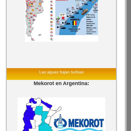
Las aguas bajan turbias
Mekorot en Argentina: