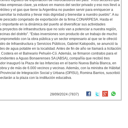
centro logístico de exportación de hidrocarburos del país. “A los sectores que
ntas empresas clave, ya estuvo en manos del sector privado y eso nos llevó a
etróleo y el gas que tiene la Argentina no pueden servir para enriquecer a
rrollar la industria y llevar más dignidad y bienestar a nuestro pueblo”. A su
ito de pescado congelado de exportación de la firma CONARPESA. Hasta el
mportante en la dinámica del puerto al diversificar sus actividades
 a proyectos de infraestructura que no solo van a potenciar a nuestra región,
ecinas del distrito”. “Estas inversiones son producto de un trabajo de mucho
comprometido con la obra pública y un sector empresario al que se le ofreció
stro de Infraestructura y Servicios Públicos, Gabriel Katopodis, se anunció la
es de agua potable en la localidad. Antes de fin de año se llamará a licitación
 Costera en el Balneario Pehuén-Có. Además, se firmaron contratos para el
spondientes a Aguas Bonaerenses SA (ABSA), compañía que recibió tres
ador inauguró la Plaza de las Infancias en el barrio Nueva Bahía Blanca, en
a obra y de más de 6.000 vecinos y vecinas. Además, con la ministra de Hábitat
o Provincial de Integración Social y Urbana (OPISU), Romina Barrios, suscribió
ctarán a la plaza con la institución educativa.
28/09/2024 (7837)