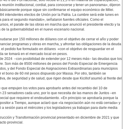
el 40% del PBI nacional, sólo recibe el 21,3% en materia de coparticipación,
reunión institucional, cordial, para conocerse y tener un panorama», dijeron
sicamente porque sigue sin confirmarse el equipo económico de Milei.
s 84 intendentes electos de Unión por la Patria. La cumbre será este lunes en
ma para el segundo mandato», señalaron fuentes oficiales. Como el
rsos, el parate de las obras en marcha que anunció el presidente electo y la
ás de la gobernabilidad en el nuevo escenario nacional.
darse por 150 millones de dólares con el objetivo de cerrar el año y poder
financiar programas y obras en marcha, y afrontar las obligaciones de la deuda
 el pedido fue formulado en dólares «con el objetivo de resguardar en el
euda se tomará en el mercado local en pesos.
io de 2024 –con posibilidad de extender por 12 meses más– las deudas que los
bre. Son más de 8500 millones de pesos del Fondo Especial de Emergencia
dos, y del Fondo Especial de Asignaciones Extraordinarias para municipios
ar el bono de 60 mil pesos dispuesto por Massa. Por otro, también se
a, de seguridad y de salud, que rigen desde que Kicillof asumió al frente del
 de que empujen los votos para aprobarlo antes del recambio del 10 de
on 23 senadores cada uno, por lo que necesita de las manos de Juntos –en
especial que requiere el endeudamiento. «En principio se aprobaría porque la
positor a Tiempo, aunque aclaró que «la negociación aún no está cerrada» y
a sesión para el miércoles y los legisladores ya trabajan para darle media
strucción y Transformación provincial presentado en diciembre de 2021 y que
cto provincial.