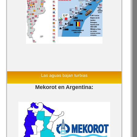
Las aguas bajan turbias
Mekorot en Argentina: