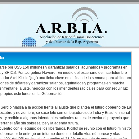
lei
arse por U$S 150 millones y garantizar salarios, aguinaldos y programas en
 y BRICS. Por: Jorgelina Naveiro. En medio del escenario de incertidumbre
rnador Axel Kicillof jugó una ficha clave en el final de la semana para «blindar»
llones de dólares y garantizar salarios, aguinaldos y programas en marcha
enfrentar el ajuste, negocia con los intendentes radicales para conseguir luz
propios este lunes en la Gobernación.
 Sergio Massa a la acción frente al ajuste que plantea el futuro gobierno de La
ctubre y noviembre, se sacó foto con embajadores de India y Brasil en señal
s– y recibió a algunos intendentes radicales (antes de enviar el proyecto que
errar el año sin sobresaltos y la agenda futura.
ntro con el equipo de los libertarios. Kicillof se reunió con el futuro ministro
 gobernador le entregó un informe donde le detalló «los números» y «las