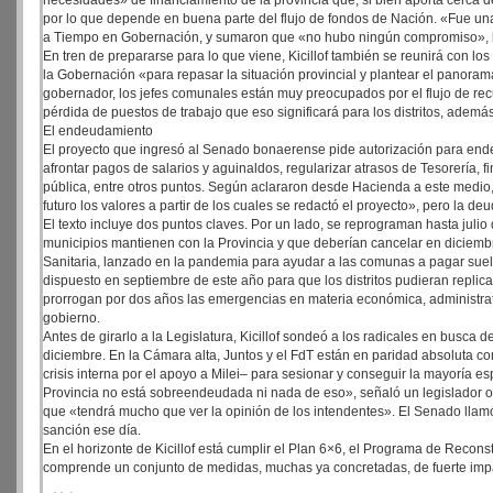
necesidades» de financiamiento de la provincia que, si bien aporta cerca d
por lo que depende en buena parte del flujo de fondos de Nación. «Fue una 
a Tiempo en Gobernación, y sumaron que «no hubo ningún compromiso», bá
En tren de prepararse para lo que viene, Kicillof también se reunirá con lo
la Gobernación «para repasar la situación provincial y plantear el panora
gobernador, los jefes comunales están muy preocupados por el flujo de recu
pérdida de puestos de trabajo que eso significará para los distritos, adem
El endeudamiento
El proyecto que ingresó al Senado bonaerense pide autorización para endeu
afrontar pagos de salarios y aguinaldos, regularizar atrasos de Tesorería, 
pública, entre otros puntos. Según aclararon desde Hacienda a este medio,
futuro los valores a partir de los cuales se redactó el proyecto», pero la d
El texto incluye dos puntos claves. Por un lado, se reprograman hasta jul
municipios mantienen con la Provincia y que deberían cancelar en diciem
Sanitaria, lanzado en la pandemia para ayudar a las comunas a pagar suel
dispuesto en septiembre de este año para que los distritos pudieran replic
prorrogan por dos años las emergencias en materia económica, administrativ
gobierno.
Antes de girarlo a la Legislatura, Kicillof sondeó a los radicales en busca
diciembre. En la Cámara alta, Juntos y el FdT están en paridad absoluta c
crisis interna por el apoyo a Milei– para sesionar y conseguir la mayoría 
Provincia no está sobreendeudada ni nada de eso», señaló un legislador o
que «tendrá mucho que ver la opinión de los intendentes». El Senado llamó 
sanción ese día.
En el horizonte de Kicillof está cumplir el Plan 6×6, el Programa de Recon
comprende un conjunto de medidas, muchas ya concretadas, de fuerte impa