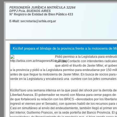
PERSONERÍA JURÍDICA MATRÍCULA 32264
DPPJ Pcia. BUENOS AIRES
N° Registro de Entidad de Bien Público 433
E-Mail: secretaria@arbia.org.ar
Kicillof prepara el blindaje de la provincia frente a la motosierra de Mi
Pidió permiso a la Legislatura para endeud
marcha. Contacto con intendentes radicales
que abrió el triunfo de Javier Milei, el gobe
a la provincia y pidió a la Legislatura permiso para endeudarse por 150 mi
antes de que llegue la motosierra de Javier Milei. En busca de socios para 
verde en la Legislatura y encabezará una cumbre con los jefes comunales 
Kicillof tuvo una semana intensa en la que pasó del shock por la derrota de
Libertad Avanza. El gobernador se reunió con Massa para cerrar pagos de o
de que fortalecerá su relación con los BRICS –denostados por los libertario
ingresó el viernes por el Senado), con quienes habló de los recursos para c
Casi en simultáneo al envío del endeudamiento, también llegó el primer encue
del Interior, Guillermo Francos, en la sede porteña del Banco Provincia. El