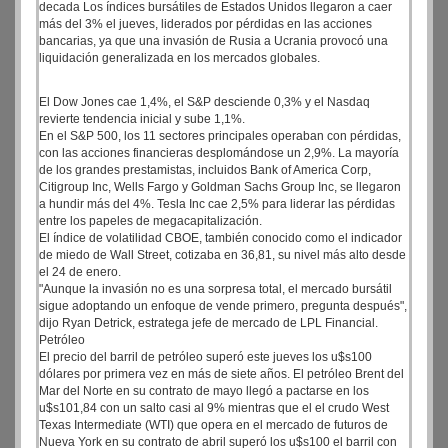
decada Los índices bursátiles de Estados Unidos llegaron a caer
más del 3% el jueves, liderados por pérdidas en las acciones
bancarias, ya que una invasión de Rusia a Ucrania provocó una
liquidación generalizada en los mercados globales.
El Dow Jones cae 1,4%, el S&P desciende 0,3% y el Nasdaq
revierte tendencia inicial y sube 1,1%.
En el S&P 500, los 11 sectores principales operaban con pérdidas,
con las acciones financieras desplomándose un 2,9%. La mayoría
de los grandes prestamistas, incluidos Bank of America Corp,
Citigroup Inc, Wells Fargo y Goldman Sachs Group Inc, se llegaron
a hundir más del 4%. Tesla Inc cae 2,5% para liderar las pérdidas
entre los papeles de megacapitalización.
El índice de volatilidad CBOE, también conocido como el indicador
de miedo de Wall Street, cotizaba en 36,81, su nivel más alto desde
el 24 de enero.
"Aunque la invasión no es una sorpresa total, el mercado bursátil
sigue adoptando un enfoque de vende primero, pregunta después",
dijo Ryan Detrick, estratega jefe de mercado de LPL Financial.
Petróleo
El precio del barril de petróleo superó este jueves los u$s100
dólares por primera vez en más de siete años. El petróleo Brent del
Mar del Norte en su contrato de mayo llegó a pactarse en los
u$s101,84 con un salto casi al 9% mientras que el el crudo West
Texas Intermediate (WTI) que opera en el mercado de futuros de
Nueva York en su contrato de abril superó los u$s100 el barril con