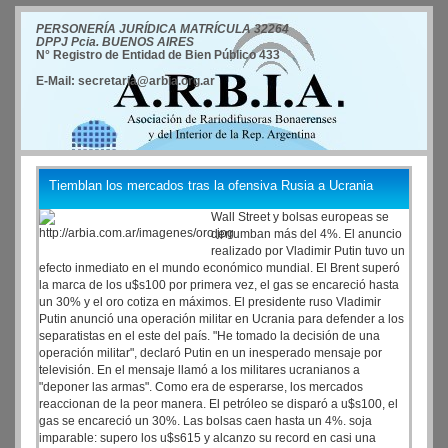
PERSONERÍA JURÍDICA MATRÍCULA 32264
DPPJ Pcia. BUENOS AIRES
N° Registro de Entidad de Bien Público 433
E-Mail: secretaria@arbia.org.ar
Tiemblan los mercados tras la ofensiva Rusia a Ucrania
Wall Street y bolsas europeas se
derrumban más del 4%. El anuncio
realizado por Vladimir Putin tuvo un
efecto inmediato en el mundo económico mundial. El Brent superó
la marca de los u$s100 por primera vez, el gas se encareció hasta
un 30% y el oro cotiza en máximos. El presidente ruso Vladimir
Putin anunció una operación militar en Ucrania para defender a los
separatistas en el este del país. "He tomado la decisión de una
operación militar", declaró Putin en un inesperado mensaje por
televisión. En el mensaje llamó a los militares ucranianos a
"deponer las armas". Como era de esperarse, los mercados
reaccionan de la peor manera. El petróleo se disparó a u$s100, el
gas se encareció un 30%. Las bolsas caen hasta un 4%. soja
imparable: supero los u$s615 y alcanzo su record en casi una