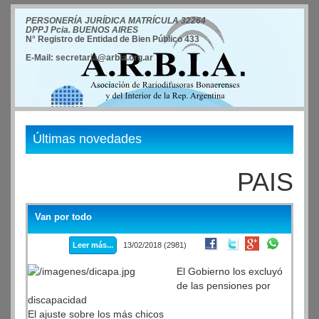
PERSONERÍA JURÍDICA MATRÍCULA 32264
DPPJ Pcia. BUENOS AIRES
N° Registro de Entidad de Bien Público 433
E-Mail: secretaria@arbia.org.ar
Últimas novedades
PAIS
Van por todo
Leer más...
13/02/2018 (2981)
El Gobierno los excluyó
de las pensiones por
discapacidad
El ajuste sobre los más chicos