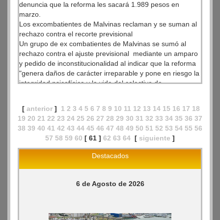
denuncia que la reforma les sacará 1.989 pesos en
marzo.
Los excombatientes de Malvinas reclaman y se suman al
rechazo contra el recorte previsional
Un grupo de ex combatientes de Malvinas se sumó al
rechazo contra el ajuste previsional mediante un amparo
y pedido de inconstitucionalidad al indicar que la reforma
"genera daños de carácter irreparable y pone en riesgo la
integridad psicofísica y la vida del colectivo de
excombatientes".
[
anterior
]
1
2
3
4
5
6
7
8
9
10
11
12
13
14
15
16
17
18
19
20
21
22
23
24
25
26
27
28
29
30
31
32
33
34
35
36
37
38
39
40
41
42
43
44
45
46
47
48
49
50
51
52
53
54
55
56
57
58
59
60
[ 61 ]
62
63
64
[
siguiente
]
Destacados
6 de Agosto de 2026