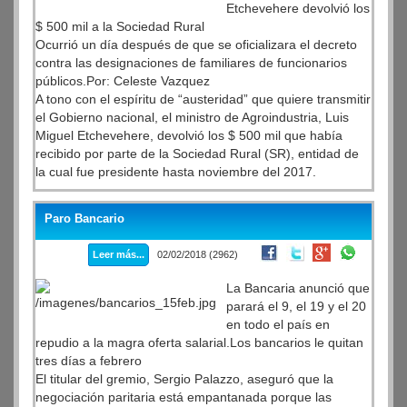
En cuanto al BNA, el directorio quedará reducido a 8
Etchevehere devolvió los
miembros en lugar de los 10 que establece actualmente
$ 500 mil a la Sociedad Rural
la Carta Orgánica de la entidad que preside Javier
Ocurrió un día después de que se oficializara el decreto
González Fraga.
contra las designaciones de familiares de funcionarios
públicos.Por: Celeste Vazquez
A tono con el espíritu de “austeridad” que quiere transmitir
el Gobierno nacional, el ministro de Agroindustria, Luis
Miguel Etchevehere, devolvió los $ 500 mil que había
recibido por parte de la Sociedad Rural (SR), entidad de
la cual fue presidente hasta noviembre del 2017.
Paro Bancario
Leer más...
02/02/2018 (2962)
La Bancaria anunció que
parará el 9, el 19 y el 20
en todo el país en
repudio a la magra oferta salarial.Los bancarios le quitan
tres días a febrero
El titular del gremio, Sergio Palazzo, aseguró que la
negociación paritaria está empantanada porque las