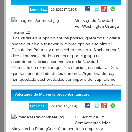
de civil, pero con pecheras celestes, comenzó a
replegarse.
Leer más...
23/12/2017 (2905)
Mensaje de Navidad -
Por Washington Uranga
Pagina 12
“Los curas en la opción por los pobres, queremos invitar a
nuestro pueblo a renovar la misma opción que hizo el
Dios de los Pobres, y que celebramos en la Nochebuena”,
dice el mensaje dado a conocer por el grupo de
sacerdotes católicos con motivo de la Navidad.
Y en su texto expresan que “esa opción, es imitar al Dios
que se pone del lado de los que en la Argentina de hoy
han quedado desheredados por imperio del capitalismo
que, como en aquel tiempo y siempre, se pone del lado
de los poderosos”.
Veteranos de Malvinas presentan amparo
Leer más...
22/12/2017 (2904)
El Centro de Ex
Combatientes Islas
Malvinas La Plata (Cecim) presentó un amparo y