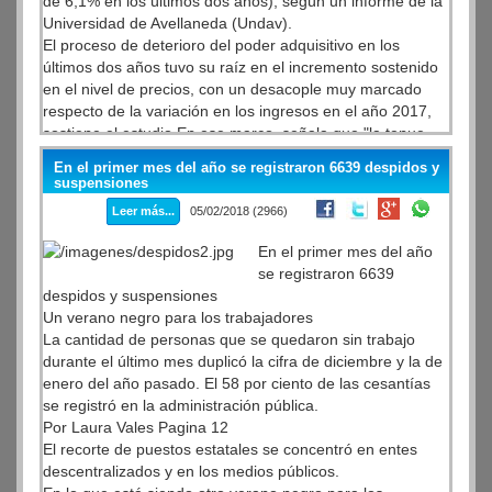
de 6,1% en los últimos dos años), según un informe de la
Universidad de Avellaneda (Undav).
El proceso de deterioro del poder adquisitivo en los
últimos dos años tuvo su raíz en el incremento sostenido
en el nivel de precios, con un desacople muy marcado
respecto de la variación en los ingresos en el año 2017,
sostiene el estudio.En ese marco, señala que "la tenue
recuperación de la crisis de 2016 aún no logra derramar
En el primer mes del año se registraron 6639 despidos y
en una mejora socioeconómica en la totalidad de actores
suspensiones
económicos, en espacial la enorme porción de sectores
Leer más...
05/02/2018 (2966)
de ingresos fijos".
En el primer mes del año
se registraron 6639
despidos y suspensiones
Un verano negro para los trabajadores
La cantidad de personas que se quedaron sin trabajo
durante el último mes duplicó la cifra de diciembre y la de
enero del año pasado. El 58 por ciento de las cesantías
se registró en la administración pública.
Por Laura Vales Pagina 12
El recorte de puestos estatales se concentró en entes
descentralizados y en los medios públicos.