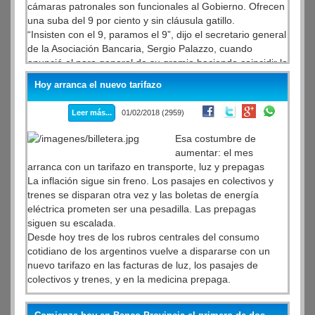
cámaras patronales son funcionales al Gobierno. Ofrecen
una suba del 9 por ciento y sin cláusula gatillo.
“Insisten con el 9, paramos el 9”, dijo el secretario general
de la Asociación Bancaria, Sergio Palazzo, cuando
anunció el paro general de su gremio haciendo coincidir la
fecha de la medida de fuerza con el magro porcentaje
Hoy arranca el nuevo tarifazo
que ofrecen las cámaras bancarias a modo de incremento
salarial para este año. Ayer, luego de un plenario de
Leer más...
01/02/2018 (2959)
secretario generales de la AB, anunciaron también que de
no mediar un avance en la discusión paritaria realizarán
Esa costumbre de
un paro de 48 horas previsto para el 19 y 20 de febrero,
aumentar: el mes
que no sólo constará con el cierre de las sucursales
arranca con un tarifazo en transporte, luz y prepagas
bancarias sino que además no se cargarán los cajeros
La inflación sigue sin freno. Los pasajes en colectivos y
automáticos.
trenes se disparan otra vez y las boletas de energía
eléctrica prometen ser una pesadilla. Las prepagas
siguen su escalada.
Desde hoy tres de los rubros centrales del consumo
cotidiano de los argentinos vuelve a dispararse con un
nuevo tarifazo en las facturas de luz, los pasajes de
colectivos y trenes, y en la medicina prepaga.