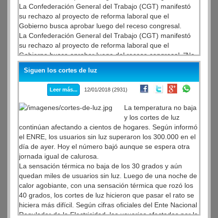
La Confederación General del Trabajo (CGT) manifestó
su rechazo al proyecto de reforma laboral que el
Gobierno busca aprobar luego del receso congresal.
La Confederación General del Trabajo (CGT) manifestó
su rechazo al proyecto de reforma laboral que el
Gobierno busca aprobar luego del receso congresal. "No
tiene ningún futuro", alertó Carlos Acuña, uno de los
Siguen los cortes de luz
secretarios generales de la central obrera, sobre la
medida.
Leer más...
12/01/2018 (2931)
La temperatura no baja
y los cortes de luz
continúan afectando a cientos de hogares. Según informó
el ENRE, los usuarios sin luz superaron los 300.000 en el
día de ayer. Hoy el número bajó aunque se espera otra
jornada igual de calurosa.
La sensación térmica no baja de los 30 grados y aún
quedan miles de usuarios sin luz. Luego de una noche de
calor agobiante, con una sensación térmica que rozó los
40 grados, los cortes de luz hicieron que pasar el rato se
hiciera más difícil. Según cifras oficiales del Ente Nacional
Regulador de la Electricidad, los usuarios afectados por la