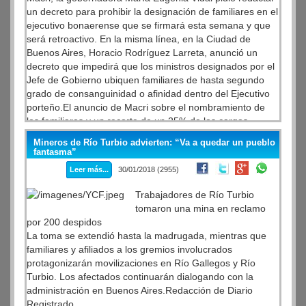
un decreto para prohibir la designación de familiares en el
ejecutivo bonaerense que se firmará esta semana y que
será retroactivo. En la misma línea, en la Ciudad de
Buenos Aires, Horacio Rodríguez Larreta, anunció un
decreto que impedirá que los ministros designados por el
Jefe de Gobierno ubiquen familiares de hasta segundo
grado de consanguinidad o afinidad dentro del Ejecutivo
porteño.El anuncio de Macri sobre el nombramiento de
los familiares y un recorte de un 25% de los cargos
políticos -incremento registrado durante su gestión- junto
Mineros de Río Turbio advierten: “Va a quedar un pueblo
con el congelamiento de los sueldos de los funcionarios
fantasma”
fue la puerta de salida que encontró el gobierno al lodazal
Leer más...
30/01/2018 (2955)
al que lo arrojó el “caso Triaca”. La adhesión de Vidal y el
jefe de gobierno porteño, Horacio Rodriguez Larreta, se
Trabajadores de Río Turbio
suman a la estrategia de limpieza de cara de Cambiemos.
tomaron una mina en reclamo
por 200 despidos
La toma se extendió hasta la madrugada, mientras que
familiares y afiliados a los gremios involucrados
protagonizarán movilizaciones en Río Gallegos y Río
Turbio. Los afectados continuarán dialogando con la
administración en Buenos Aires.Redacción de Diario
Registrado