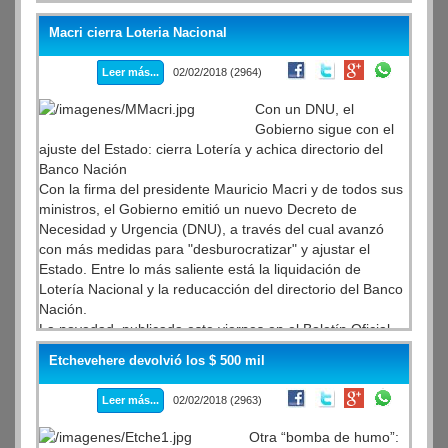
En lo que está siendo otro verano negro para los
trabajadores, enero acumuló 6.639 nuevos despidos y
Macri cierra Loteria Nacional
suspensiones.
Leer más...
02/02/2018 (2964)
Con un DNU, el
Gobierno sigue con el
ajuste del Estado: cierra Lotería y achica directorio del
Banco Nación
Con la firma del presidente Mauricio Macri y de todos sus
ministros, el Gobierno emitió un nuevo Decreto de
Necesidad y Urgencia (DNU), a través del cual avanzó
con más medidas para "desburocratizar" y ajustar el
Estado. Entre lo más saliente está la liquidación de
Lotería Nacional y la reducacción del directorio del Banco
Nación.
La novedad, publicada este viernes en el Boletín Oficial
tiene lugar en el marco del objetivo de reducir el déficit
Etchevehere devolvió los $ 500 mil
fiscal y va en línea con el mega DNU que se conoció días
atrás para "desburocratizar" el Estado, con la decisión de
Leer más...
02/02/2018 (2963)
reducir 1 de cada 4 cargos "políticos" en el Gobierno y de
congelar los salarios de los funcionarios.
Otra “bomba de humo”: