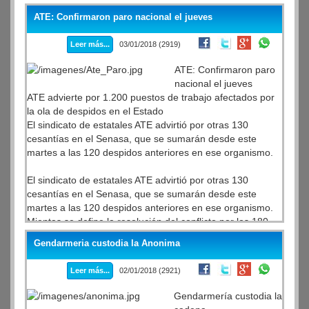
falta de suministro llegaron a ser 349.219 el día de ayer.
ATE: Confirmaron paro nacional el jueves
Esta mañana, aún continúan sin luz 48.383 hogares y la
térmica, a las 10 de la mañana, ya superaba los 35
Leer más...
03/01/2018 (2919)
grados.
Según los datos provistos por el ENRE, esta mañana
ATE: Confirmaron paro
continúan sin luz más de 48.000 usuarios. De los hogares
nacional el jueves
afectados por los cortes 38.018 corresponden a la
ATE advierte por 1.200 puestos de trabajo afectados por
empresa distribuidora Edesur y 10.365 a Edenor.
la ola de despidos en el Estado
El sindicato de estatales ATE advirtió por otras 130
cesantías en el Senasa, que se sumarán desde este
martes a las 120 despidos anteriores en ese organismo.
El sindicato de estatales ATE advirtió por otras 130
cesantías en el Senasa, que se sumarán desde este
martes a las 120 despidos anteriores en ese organismo.
Mientas se define la resolución del conflicto por los 180
despidos anunciados de la Televisión Digital Abierta
Gendarmeria custodia la Anonima
(TDA), el sindicato de estatales ATE advirtió por otras 130
cesantías en el Senasa, lo que elevó el número de
Leer más...
02/01/2018 (2921)
empleados afectados a más de 1.200.
Gendarmería custodia la