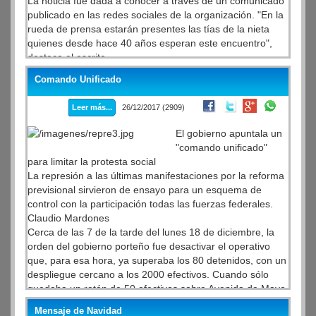
La noticia fue dada a conocer a través de un comunicado
publicado en las redes sociales de la organización. "En la
rueda de prensa estarán presentes las tías de la nieta
quienes desde hace 40 años esperan este encuentro",
destaca el escrito.
Comando Unificado
Leer más...
26/12/2017 (2909)
El gobierno apuntala un
"comando unificado"
para limitar la protesta social
La represión a las últimas manifestaciones por la reforma
previsional sirvieron de ensayo para un esquema de
control con la participación todas las fuerzas federales.
Claudio Mardones
Cerca de las 7 de la tarde del lunes 18 de diciembre, la
orden del gobierno porteño fue desactivar el operativo
que, para esa hora, ya superaba los 80 detenidos, con un
despliegue cercano a los 2000 efectivos. Cuando sólo
quedaba un retén de 50 efectivos sobre Avenida de Mayo
y 9 de Julio, un grupo cercano a los cien policías, vestidos
Mensaje de Navidad