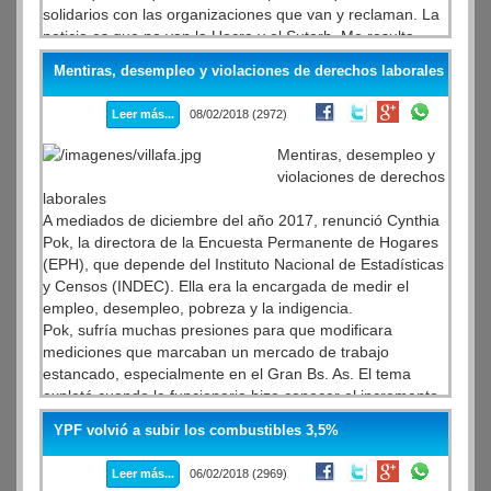
solidarios con las organizaciones que van y reclaman. La
noticia es que no van la Uocra y el Suterh. Me resulta
extraño (lo de Suterh), lo conozco a Víctor (Santa María),
Mentiras, desempleo y violaciones de derechos laborales
es un compañero al que el Gobierno le está apuntando.
Pero allí donde haya un reclamo de los sectores
Leer más...
08/02/2018 (2972)
populares los canillitas vamos a estar presentes", amplió
en declaraciones a Radio Cooperativa.
Mentiras, desempleo y
violaciones de derechos
laborales
A mediados de diciembre del año 2017, renunció Cynthia
Pok, la directora de la Encuesta Permanente de Hogares
(EPH), que depende del Instituto Nacional de Estadísticas
y Censos (INDEC). Ella era la encargada de medir el
empleo, desempleo, pobreza y la indigencia.
Pok, sufría muchas presiones para que modificara
mediciones que marcaban un mercado de trabajo
estancado, especialmente en el Gran Bs. As. El tema
explotó cuando la funcionaria hizo conocer el incremento
de la tasa de desempleo en San Juan que daba un
YPF volvió a subir los combustibles 3,5%
incremento del 4,8 % al 9 %. Luego, renunció. En una
entrevista a la agencia de noticias de la CTA la ex-
Leer más...
06/02/2018 (2969)
funcionaria dijo, que resulta inaceptable que se pretenda