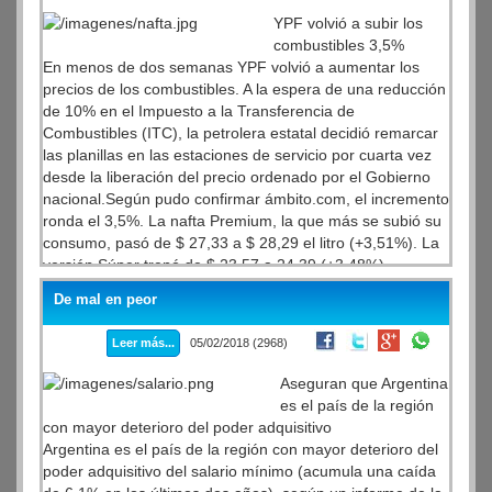
cambiar resultados, “cuando los datos no son
YPF volvió a subir los
convenientes o no dan como los responsables políticos
combustibles 3,5%
desearían. Estos son procedimientos que no podemos
En menos de dos semanas YPF volvió a aumentar los
aceptar bajo ningún concepto”.
precios de los combustibles. A la espera de una reducción
de 10% en el Impuesto a la Transferencia de
Combustibles (ITC), la petrolera estatal decidió remarcar
las planillas en las estaciones de servicio por cuarta vez
desde la liberación del precio ordenado por el Gobierno
nacional.Según pudo confirmar ámbito.com, el incremento
ronda el 3,5%. La nafta Premium, la que más se subió su
consumo, pasó de $ 27,33 a $ 28,29 el litro (+3,51%). La
versión Súper trepó de $ 23,57 a 24,39 (+3,48%),
mientras que el Gasoil Premium (Diesel Infinia) aumentó
De mal en peor
de $ 24,22 a $ 25,07 (+3,50%) y el económico de $ 20,79
a $ 21,52 (+3,51%).
Leer más...
05/02/2018 (2968)
Aseguran que Argentina
es el país de la región
con mayor deterioro del poder adquisitivo
Argentina es el país de la región con mayor deterioro del
poder adquisitivo del salario mínimo (acumula una caída