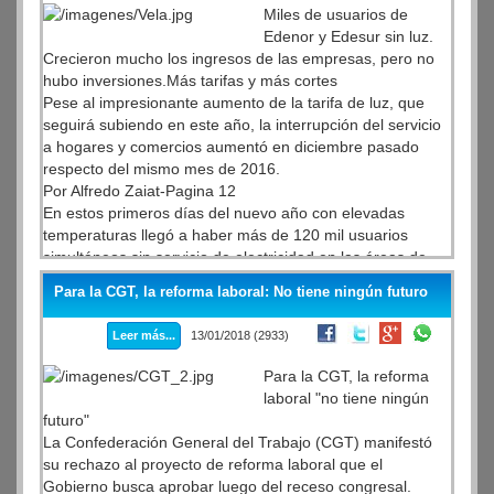
Miles de usuarios de
Edenor y Edesur sin luz.
Crecieron mucho los ingresos de las empresas, pero no
hubo inversiones.Más tarifas y más cortes
Pese al impresionante aumento de la tarifa de luz, que
seguirá subiendo en este año, la interrupción del servicio
a hogares y comercios aumentó en diciembre pasado
respecto del mismo mes de 2016.
Por Alfredo Zaiat-Pagina 12
En estos primeros días del nuevo año con elevadas
temperaturas llegó a haber más de 120 mil usuarios
simultáneos sin servicio de electricidad en las áreas de
concesión de Edenor y Edesur. En diciembre pasado,
Para la CGT, la reforma laboral: No tiene ningún futuro
hubo más cortes de luz en Capital y en los principales
partidos del Gran Buenos Aires respecto al mismo mes de
Leer más...
13/01/2018 (2933)
2016.
Para la CGT, la reforma
laboral "no tiene ningún
futuro"
La Confederación General del Trabajo (CGT) manifestó
su rechazo al proyecto de reforma laboral que el
Gobierno busca aprobar luego del receso congresal.