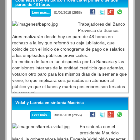
Comienza hoy en Banco Provincia el primero de dos
paros de 48 horas
Leer más...
01/02/2018 (2958)
Trabajadores del Banco
Provincia de Buenos
Aires realizarán desde hoy un paro de 48 horas en
rechazo a la ley que reformó su caja jubilatoria, que
coincide con el inicio de cronograma de pago de salarios
a los empleados públicos provinciales.
La medida de fuerza fue dispuesta por La Bancaria y las
comisiones internas de la entidad crediticia que además,
votaron otro paro para los mismos días de la semana que
viene, lo que implicará seis jornadas sin atención al
público ya que el lunes y martes posteriores son feriados
de carnaval.
Vidal y Larreta en sintonia Macrista
Leer más...
30/01/2018 (2956)
En sintonía con el
presidente Mauricio
Macri, la gobernadora María Eugenia Vidal pidió redactar