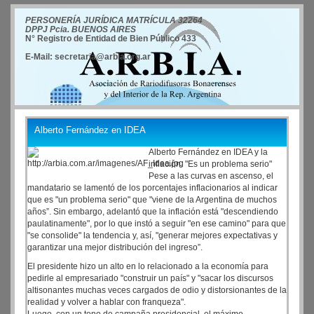
PERSONERÍA JURÍDICA MATRÍCULA 32264
DPPJ Pcia. BUENOS AIRES
N° Registro de Entidad de Bien Público 433
E-Mail: secretaria@arbia.org.ar
Alberto Fernández en IDEA
Alberto Fernández en IDEA y la
inflación: "Es un problema serio"
Pese a las curvas en ascenso, el
mandatario se lamentó de los porcentajes inflacionarios al indicar
que es "un problema serio" que "viene de la Argentina de muchos
años”. Sin embargo, adelantó que la inflación está "descendiendo
paulatinamente", por lo que instó a seguir "en ese camino" para que
"se consolide" la tendencia y, así, "generar mejores expectativas y
garantizar una mejor distribución del ingreso”.
El presidente hizo un alto en lo relacionado a la economía para
pedirle al empresariado "construir un país" y "sacar los discursos
altisonantes muchas veces cargados de odio y distorsionantes de la
realidad y volver a hablar con franqueza".