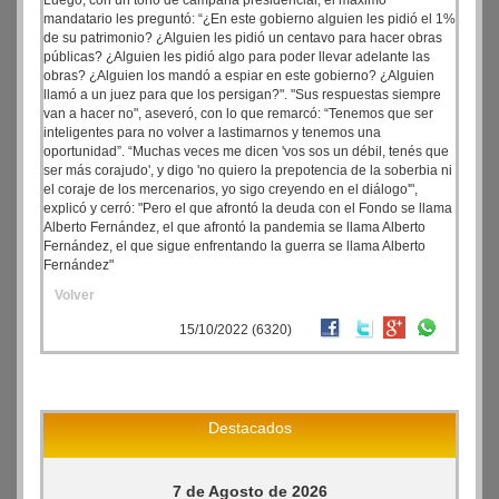
Luego, con un tono de campaña presidencial, el máximo
mandatario les preguntó: “¿En este gobierno alguien les pidió el 1%
de su patrimonio? ¿Alguien les pidió un centavo para hacer obras
públicas? ¿Alguien les pidió algo para poder llevar adelante las
obras? ¿Alguien los mandó a espiar en este gobierno? ¿Alguien
llamó a un juez para que los persigan?". "Sus respuestas siempre
van a hacer no", aseveró, con lo que remarcó: “Tenemos que ser
inteligentes para no volver a lastimarnos y tenemos una
oportunidad”. “Muchas veces me dicen 'vos sos un débil, tenés que
ser más corajudo', y digo 'no quiero la prepotencia de la soberbia ni
el coraje de los mercenarios, yo sigo creyendo en el diálogo'",
explicó y cerró: "Pero el que afrontó la deuda con el Fondo se llama
Alberto Fernández, el que afrontó la pandemia se llama Alberto
Fernández, el que sigue enfrentando la guerra se llama Alberto
Fernández"
Volver
15/10/2022 (6320)
Destacados
7 de Agosto de 2026