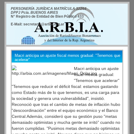
PERSONERÍA JURÍDICA MATRÍCULA 32264
DPPJ Pcia. BUENOS AIRES
N° Registro de Entidad de Bien Público 433
E-Mail: secretaria@arbia.org.ar
Macri anticipa un ajuste fiscal menos gradual: "Tenemos que
acelerar"
Macri anticipa un ajuste
fiscal menos gradual:
"Tenemos que acelerar"
"Tenemos que reducir el déficit fiscal: estamos gastando
como Estado más de lo que tenemos, es una carga para
la sociedad y genera una vulnerabilidad", insistió.
Reconoció que tras el cambio de metas de inflación hubo
"descoordinación" entre el equipo económico y el Banco
Central.Además, consideró que su gestión puso "metas
demasiado optimistas y mucha gente se irritó" cuando no
fueron cumplidas. "Pusimos metas demasiado optimistas