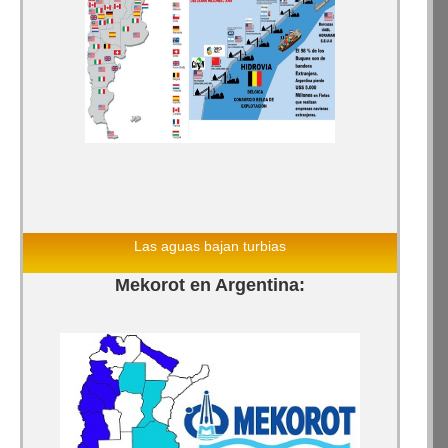
Las aguas bajan turbias
Mekorot en Argentina: