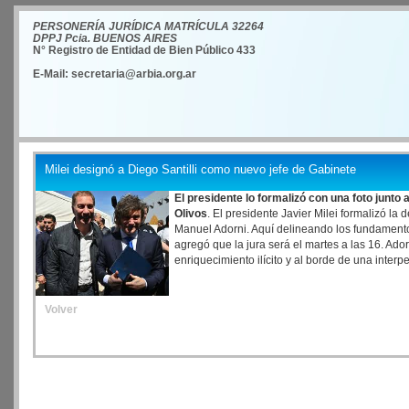
PERSONERÍA JURÍDICA MATRÍCULA 32264
DPPJ Pcia. BUENOS AIRES
N° Registro de Entidad de Bien Público 433
E-Mail: secretaria@arbia.org.ar
Milei designó a Diego Santilli como nuevo jefe de Gabinete
El presidente lo formalizó con una foto junto 
Olivos
. El presidente Javier Milei formalizó l
Manuel Adorni. Aquí delineando los fundamentos
agregó que la jura será el martes a las 16. Ador
enriquecimiento ilícito y al borde de una inter
Volver