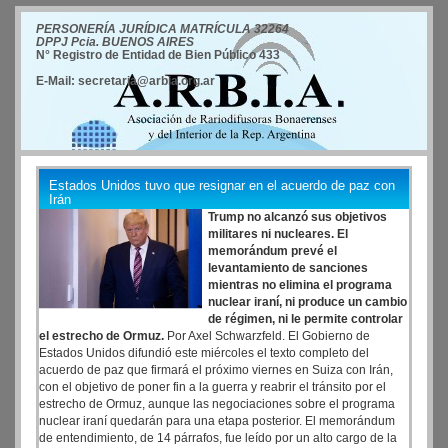
PERSONERÍA JURÍDICA MATRÍCULA 32264
DPPJ Pcia. BUENOS AIRES
N° Registro de Entidad de Bien Público 433
E-Mail: secretaria@arbia.org.ar
Estados Unidos tuvo que resignar en el acuerdo de paz con
Irán
Trump no alcanzó sus objetivos
militares ni nucleares. El
memorándum prevé el
levantamiento de sanciones
mientras no elimina el programa
nuclear iraní, ni produce un cambio
de régimen, ni le permite controlar
el estrecho de Ormuz.
Por Axel Schwarzfeld. El Gobierno de
Estados Unidos difundió este miércoles el texto completo del
acuerdo de paz que firmará el próximo viernes en Suiza con Irán,
con el objetivo de poner fin a la guerra y reabrir el tránsito por el
estrecho de Ormuz, aunque las negociaciones sobre el programa
nuclear iraní quedarán para una etapa posterior. El memorándum
de entendimiento, de 14 párrafos, fue leído por un alto cargo de la