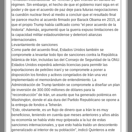
régimen. Sin embargo, el hecho de que el gobierno iraní siga en el
poder y de que el acuerdo de paz deje para futuras negociaciones
la cuestión nuclear llevó al medio a concluir que el resultado final
se parece mucho al acuerdo firmado por Barack Obama en 2015, al
que el propio Trump había calificado como “el peor acuerdo de la
historia”. Además, argumentó que la guerra expuso limitaciones de
la capacidad militar estadounidense y deterioró alianzas
internacionales.
Levantamiento de sanciones
Como parte del acuerdo final, Estados Unidos también se
compromete a levantar todo tipo de sanciones contra la República
Islámica de Irán, incluidas las del Consejo de Seguridad de la ONU.
Estados Unidos expedirá además licencias para permitir las
exportaciones de petróleo iraní y se compromete a poner a
disposición los fondos y activos congelados de Irán una vez
implementado el memorándum de entendimiento. La
Administración de Trump también se compromete a diseñar un plan
de inversión de 300.000 millones de dólares para la
“reconstrucción” de Irán, un asunto que ha generado polémica en
Washington, donde el ala dura del Partido Republicano se opone a
la entrega de fondos a Teherán.
“Esto, obviamente, es un flujo de dinero que a Irán le es muy
beneficioso, teniendo en cuenta que meses anteriores y años atrás
su economía se había visto muy golpeada a la luz de estas
sanciones internacionales, y que esto había traído un descontento
generalizado al interior de su población”, indicó Quinteros a este