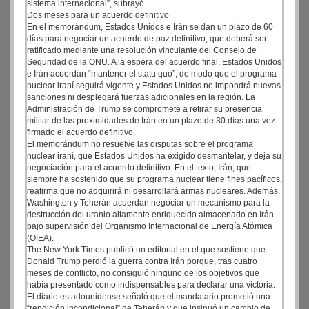
sistema internacional”, subrayó.
Dos meses para un acuerdo definitivo
En el memorándum, Estados Unidos e Irán se dan un plazo de 60
días para negociar un acuerdo de paz definitivo, que deberá ser
ratificado mediante una resolución vinculante del Consejo de
Seguridad de la ONU. A la espera del acuerdo final, Estados Unidos
e Irán acuerdan “mantener el statu quo”, de modo que el programa
nuclear iraní seguirá vigente y Estados Unidos no impondrá nuevas
sanciones ni desplegará fuerzas adicionales en la región. La
Administración de Trump se compromete a retirar su presencia
militar de las proximidades de Irán en un plazo de 30 días una vez
firmado el acuerdo definitivo.
El memorándum no resuelve las disputas sobre el programa
nuclear iraní, que Estados Unidos ha exigido desmantelar, y deja su
negociación para el acuerdo definitivo. En el texto, Irán, que
siempre ha sostenido que su programa nuclear tiene fines pacíficos,
reafirma que no adquirirá ni desarrollará armas nucleares. Además,
Washington y Teherán acuerdan negociar un mecanismo para la
destrucción del uranio altamente enriquecido almacenado en Irán
bajo supervisión del Organismo Internacional de Energía Atómica
(OIEA).
The New York Times publicó un editorial en el que sostiene que
Donald Trump perdió la guerra contra Irán porque, tras cuatro
meses de conflicto, no consiguió ninguno de los objetivos que
había presentado como indispensables para declarar una victoria.
El diario estadounidense señaló que el mandatario prometió una
“rendición incondicional” de Teherán y que insinuó un cambio de