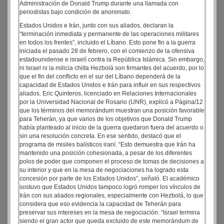
Administración de Donald Trump durante una llamada con
periodistas bajo condición de anonimato.
Estados Unidos e Irán, junto con sus aliados, declaran la
“terminación inmediata y permanente de las operaciones militares
en todos los frentes”, incluido el Líbano. Esto pone fin a la guerra
iniciada el pasado 28 de febrero, con el comienzo de la ofensiva
estadounidense e israelí contra la República Islámica. Sin embargo,
ni Israel ni la milicia chiita Hezbolá son firmantes del acuerdo, por lo
que el fin del conflicto en el sur del Líbano dependerá de la
capacidad de Estados Unidos e Irán para influir en sus respectivos
aliados. Eric Quinteros, licenciado en Relaciones Internacionales
por la Universidad Nacional de Rosario (UNR), explicó a Página/12
que los términos del memorándum muestran una posición favorable
para Teherán, ya que varios de los objetivos que Donald Trump
había planteado al inicio de la guerra quedaron fuera del acuerdo o
sin una resolución concreta. En ese sentido, destacó que el
programa de misiles balísticos iraní. “Esto demuestra que Irán ha
mantenido una posición cohesionada, a pesar de los diferentes
polos de poder que componen el proceso de tomas de decisiones a
su interior y que en la mesa de negociaciones ha logrado esta
concesión por parte de los Estados Unidos”, señaló. El académico
sostuvo que Estados Unidos tampoco logró romper los vínculos de
Irán con sus aliados regionales, especialmente con Hezbolá, lo que
considera que eso evidencia la capacidad de Teherán para
preservar sus intereses en la mesa de negociación. “Israel termina
siendo el gran actor que queda excluido de este memorándum de