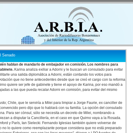
el Senado
bién hablan de mandarlo de embajador en comisión. Los nombres para
gabinete.
Karina analiza exiliar a Adorni y le buscan un consulado para evitar
litarle una salida diplomática a Adorni, están contando los votos para
otación que no tiene antecedentes desde que se creó el cargo con la reforma
uirno quiere ser jefe de gabinete y tiene el apoyo de Karina, por eso mandó a
jadas a las que pueda recalar Adorni en comisión, para evitar del mismo
sto; Chile, que le serviría a Milei para limpiar a Jorge Faurie, ex canciller de
onvencido pero dijo que lo hablará con su familia. La opción del consulado
ana. Para ser cónsul, sólo se necesita un decreto de Milei, nombrando a
iezan a disputar la Cancillería, en el caso en que Quirno vaya a la Rosada.
ord y París, Ian Sielecki. Fernando Iglesias también quiere volverse de
rno no lo quiere como reemplazante porque considera que no está preparado