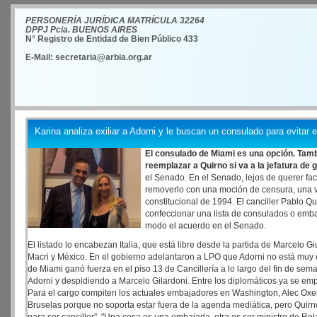
PERSONERÍA JURÍDICA MATRÍCULA 32264
DPPJ Pcia. BUENOS AIRES
N° Registro de Entidad de Bien Público 433
E-Mail: secretaria@arbia.org.ar
Karina analiza exiliar a Adorni y le buscan un consulado para evitar 
El consulado de Miami es una opción. Tam
reemplazar a Quirno si va a la jefatura de 
el Senado. En el Senado, lejos de querer faci
removerlo con una moción de censura, una v
constitucional de 1994. El canciller Pablo Q
confeccionar una lista de consulados o emba
modo el acuerdo en el Senado.
El listado lo encabezan Italia, que está libre desde la partida de Marcelo Giu
Macri y México. En el gobierno adelantaron a LPO que Adorni no está muy c
de Miami ganó fuerza en el piso 13 de Cancillería a lo largo del fin de sem
Adorni y despidiendo a Marcelo Gilardoni. Entre los diplomáticos ya se emp
Para el cargo compiten los actuales embajadores en Washington, Alec Oxenf
Bruselas porque no soporta estar fuera de la agenda mediática, pero Qui