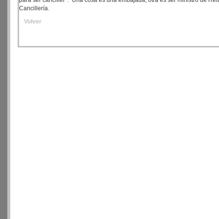
para ser canciller". "Una cosa es una embajada, otra es ser ministro de Rel
Cancillería.
Volver