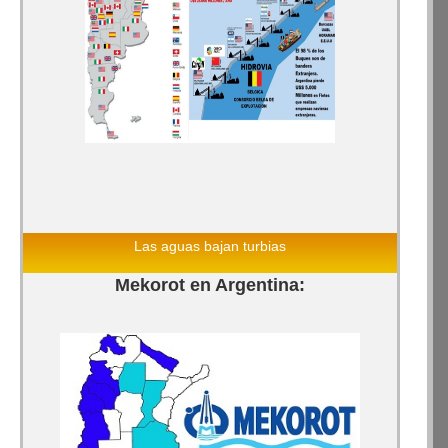
Las aguas bajan turbias
Mekorot en Argentina: