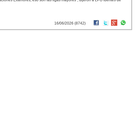
aciones Exteriores, eso son las ligas mayores", dijeron a LPO fuentes de
16/06/2026 (8742)