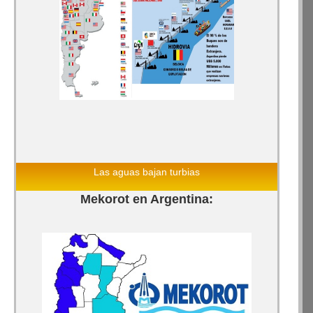
Las aguas bajan turbias
Mekorot en Argentina: