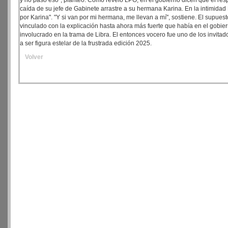
y no pasó eso", planteó. Como reveló LPO, en el gobierno dicen que el resp
caída de su jefe de Gabinete arrastre a su hermana Karina. En la intimidad
por Karina". "Y si van por mi hermana, me llevan a mí", sostiene. El supuest
vinculado con la explicación hasta ahora más fuerte que había en el gobie
involucrado en la trama de Libra. El entonces vocero fue uno de los invit
a ser figura estelar de la frustrada edición 2025.
Volver