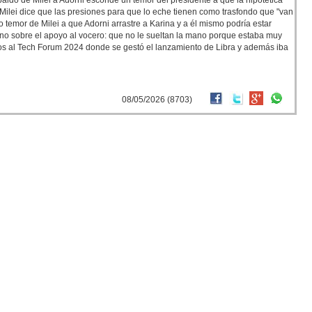
aldo de Milei a Adorni esconde un temor del presidente a que la hipotética
 Milei dice que las presiones para que lo eche tienen como trasfondo que "van
o temor de Milei a que Adorni arrastre a Karina y a él mismo podría estar
rno sobre el apoyo al vocero: que no le sueltan la mano porque estaba muy
ados al Tech Forum 2024 donde se gestó el lanzamiento de Libra y además iba
08/05/2026 (8703)