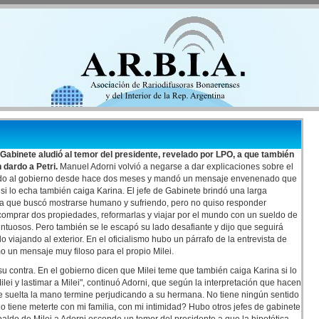
e Gabinete aludió al temor del presidente, revelado por LPO, a que también
 dardo a Petri.
Manuel Adorni volvió a negarse a dar explicaciones sobre el
zado al gobierno desde hace dos meses y mandó un mensaje envenenado que
e si lo echa también caiga Karina. El jefe de Gabinete brindó una larga
 la que buscó mostrarse humano y sufriendo, pero no quiso responder
omprar dos propiedades, reformarlas y viajar por el mundo con un sueldo de
untuosos. Pero también se le escapó su lado desafiante y dijo que seguirá
 viajando al exterior. En el oficialismo hubo un párrafo de la entrevista de
o un mensaje muy filoso para el propio Milei.
su contra. En el gobierno dicen que Milei teme que también caiga Karina si lo
lei y lastimar a Milei", continuó Adorni, que según la interpretación que hacen
i le suelta la mano termine perjudicando a su hermana. No tiene ningún sentido
tiene meterte con mi familia, con mi intimidad? Hubo otros jefes de gabinete