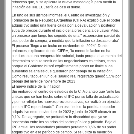
retroceso que, si se aplicara la nueva metodología para medir la
inflación del INDEC, sería de casi el doble.
En uno de sus últimos informes, el Centro de Investigación y
Formación de la República Argentina (CIFRA) explicó que el poder
adquisitivo sufrió una fuerte caída por la devaluación y posterior
suba de precios durante el inicio de la presidencia de Javier Milei,
un proceso que luego fue seguido de una "recuperación parcial de
este poder de compra, a medida que la inflación se desaceleraba".
El proceso "llegó a un techo en noviembre de 2024". Desde
entonces, explicaron desde CIFRA, "la menor inflación no ha
conducido a una recuperación salarial, tanto porque el aumento del
desempleo se hizo sentir en las negociaciones colectivas, como
porque el Gobierno buscó explícitamente poner un límite a los
aumentos salariales que quedaron por debajo de la inflación".
Como resultado, en junio, el salario real registrado quedó 5,5% por
debajo del nivel de noviembre de 2023.
El nuevo índice de la inflación
Sin embargo, el centro de estudios de la CTA planteó que "ante las
críticas que se han hecho sobre el IPC por su falta de actualización
y por no reflejar los nuevos precios relativos, se realizó un ejercicio
con un 'IPC reponderado'". Con este índice, la pérdida de poder
adquisitivo entre noviembre de 2023 y junio de 2025 alcanzó un
9,1%. Desagregado, se profundiza la disparidad que ya se
observaba entre los salarios del sector público y privado. Bajo el
IPC actual, los asalariados privados perdieron 0,6% de su poder
adquisitivo en ese período de tiempo. Si se utiliza la medición