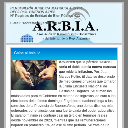
PERSONERÍA JURÍDICA MATRÍCULA 32264
DPPJ Pcia. BUENOS AIRES
N° Registro de Entidad de Bien Público 433
E-Mail: secretaria@arbia.org.ar
Golpe al bolsillo
Advierten que la pérdida salarial
sería el doble con la nueva canasta
que mide la inflación.
Por: Juan
Marcos Pollio. El dato se desprende
de mediciones privadas que tomaron
la última Encuesta Nacional de
Gastos de Hogares. Se suman los
malos datos para el Gobierno en materia de ingresos, de cara a las
elecciones del próximo domingo. El gobierno nacional llega a los
comicios de la Provincia de Buenos Aires, uno de los distritos más
golpeados por el ajuste, con una fuerte caída del poder adquisitivo.
El salario mínimo se contrajo casi un tercio en términos reales
desde noviembre de 2023, mientras que las remuneraciones
bajaron en promedio 5%, en ese mismo período. Se trata de un