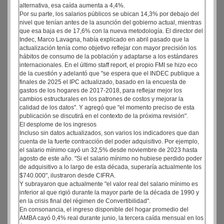
alternativa, esa caída aumenta a 4,4%.
Por su parte, los salarios públicos se ubican 14,3% por debajo del
nivel que tenían antes de la asunción del gobierno actual, mientras
que esa baja es de 17,6% con la nueva metodología. El director del
Indec, Marco Lavagna, había explicado en abril pasado que la
actualización tenía como objetivo reflejar con mayor precisión los
hábitos de consumo de la población y adaptarse a los estándares
internacionales. En el último staff report, el propio FMI se hizo eco
de la cuestión y adelantó que "se espera que el INDEC publique a
finales de 2025 el IPC actualizado, basado en la encuesta de
gastos de los hogares de 2017-2018, para reflejar mejor los
cambios estructurales en los patrones de costos y mejorar la
calidad de los datos". Y agregó que "el momento preciso de esta
publicación se discutirá en el contexto de la próxima revisión".
El desplome de los ingresos
Incluso sin datos actualizados, son varios los indicadores que dan
cuenta de la fuerte contracción del poder adquisitivo. Por ejemplo,
el salario mínimo cayó un 32,5% desde noviembre de 2023 hasta
agosto de este año. "Si el salario mínimo no hubiese perdido poder
de adquisitivo a lo largo de esta década, superaría actualmente los
$740.000", ilustraron desde CIFRA.
Y subrayaron que actualmente "el valor real del salario mínimo es
inferior al que rigió durante la mayor parte de la década de 1990 y
en la crisis final del régimen de Convertibilidad".
En consonancia, el ingreso disponible del hogar promedio del
AMBA cayó 0,4% real durante junio, la tercera caída mensual en los