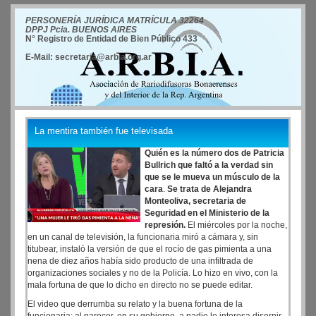
PERSONERÍA JURÍDICA MATRÍCULA 32264
DPPJ Pcia. BUENOS AIRES
N° Registro de Entidad de Bien Público 433
E-Mail: secretaria@arbia.org.ar
La mentira también fue televisada
Quién es la número dos de Patricia
Bullrich que faltó a la verdad sin
que se le mueva un músculo de la
cara
.
Se trata de Alejandra
Monteoliva, secretaria de
Seguridad en el Ministerio de la
represión.
El miércoles por la noche,
en un canal de televisión, la funcionaria miró a cámara y, sin
titubear, instaló la versión de que el rocío de gas pimienta a una
nena de diez años había sido producto de una infiltrada de
organizaciones sociales y no de la Policía. Lo hizo en vivo, con la
mala fortuna de que lo dicho en directo no se puede editar.
El video que derrumba su relato y la buena fortuna de la