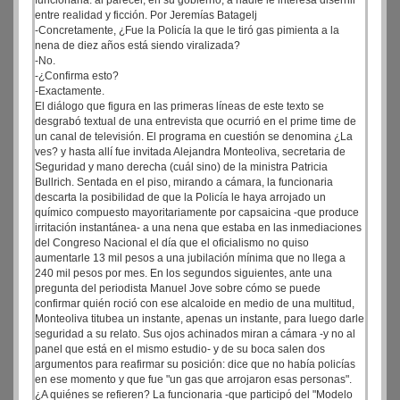
funcionaria: al parecer, en su gobierno, a nadie le interesa disernir
entre realidad y ficción. Por Jeremías Batagelj
-Concretamente, ¿Fue la Policía la que le tiró gas pimienta a la
nena de diez años está siendo viralizada?
-No.
-¿Confirma esto?
-Exactamente.
El diálogo que figura en las primeras líneas de este texto se
desgrabó textual de una entrevista que ocurrió en el prime time de
un canal de televisión. El programa en cuestión se denomina ¿La
ves? y hasta allí fue invitada Alejandra Monteoliva, secretaria de
Seguridad y mano derecha (cuál sino) de la ministra Patricia
Bullrich. Sentada en el piso, mirando a cámara, la funcionaria
descarta la posibilidad de que la Policía le haya arrojado un
químico compuesto mayoritariamente por capsaicina -que produce
irritación instantánea- a una nena que estaba en las inmediaciones
del Congreso Nacional el día que el oficialismo no quiso
aumentarle 13 mil pesos a una jubilación mínima que no llega a
240 mil pesos por mes. En los segundos siguientes, ante una
pregunta del periodista Manuel Jove sobre cómo se puede
confirmar quién roció con ese alcaloide en medio de una multitud,
Monteoliva titubea un instante, apenas un instante, para luego darle
seguridad a su relato. Sus ojos achinados miran a cámara -y no al
panel que está en el mismo estudio- y de su boca salen dos
argumentos para reafirmar su posición: dice que no había policías
en ese momento y que fue "un gas que arrojaron esas personas".
¿A quiénes se refieren? La funcionaria -que participó del "Modelo