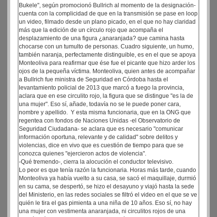
Bukele", según promocionó Bullrich al momento de la designación-
cuenta con la complicidad de que en la transmisión se pase en loop
un video, filmado desde un plano picado, en el que no hay claridad
más que la edición de un círculo rojo que acompaña el
desplazamiento de una figura ¿anaranjada? que camina hasta
chocarse con un tumulto de personas. Cuadro siguiente, un humo,
también naranja, perfectamente distinguible, es en el que se apoya
Monteoliva para reafirmar que ése fue el picante que hizo arder los
ojos de la pequeña víctima. Monteoliva, quien antes de acompañar
a Bullrich fue ministra de Seguridad en Córdoba hasta el
levantamiento policial de 2013 que marcó a fuego la provincia,
aclara que en ese circulito rojo, la figura que se distingue "es la de
una mujer". Eso sí, añade, todavía no se le puede poner cara,
nombre y apellido. Y esta misma funcionaria, que en la ONG que
regentea con fondos de Naciones Unidas -el Observatorio de
Seguridad Ciudadana- se aclara que es necesario "comunicar
información oportuna, relevante y de calidad" sobre delitos y
violencias, dice en vivo que es cuestión de tiempo para que se
conozca quienes "ejercieron actos de violencia".
-Qué tremendo-, cierra la alocución el conductor televisivo.
Lo peor es que tenía razón la funcionaria. Horas más tarde, cuando
Monteoliva ya había vuelto a su casa, se sacó el maquillaje, durmió
en su cama, se despertó, se hizo el desayuno y viajó hasta la sede
del Ministerio, en las redes sociales se filtró el video en el que se ve
quién le tira el gas pimienta a una niña de 10 años. Eso sí, no hay
una mujer con vestimenta anaranjada, ni circulitos rojos de una