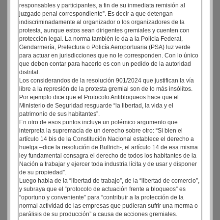
responsables y participantes, a fin de su inmediata remisión al
juzgado penal correspondiente”. Es decir a que detengan
indiscriminadamente al organizador o los organizadores de la
protesta, aunque estos sean dirigentes gremiales y cuenten con
protección legal. La norma también le da a la Policía Federal,
Gendarmería, Prefectura o Policía Aeroportuaria (PSA) luz verde
para actuar en jurisdicciones que no le corresponden. Con lo único
que deben contar para hacerlo es con un pedido de la autoridad
distrital.
Los considerandos de la resolución 901/2024 que justifican la vía
libre a la represión de la protesta gremial son de lo más insólitos.
Por ejemplo dice que el Protocolo Antibloqueos hace que el
Ministerio de Seguridad resguarde “la libertad, la vida y el
patrimonio de sus habitantes”.
En otro de esos puntos incluye un polémico argumento que
interpreta la supremacía de un derecho sobre otro: “Si bien el
artículo 14 bis de la Constitución Nacional establece el derecho a
huelga –dice la resolución de Bullrich-, el artículo 14 de esa misma
ley fundamental consagra el derecho de todos los habitantes de la
Nación a trabajar y ejercer toda industria lícita y de usar y disponer
de su propiedad”.
Luego habla de la “libertad de trabajo”, de la “libertad de comercio”,
y subraya que el “protocolo de actuación frente a bloqueos” es
“oportuno y conveniente” para “contribuir a la protección de la
normal actividad de las empresas que pudieran sufrir una merma o
parálisis de su producción” a causa de acciones gremiales.