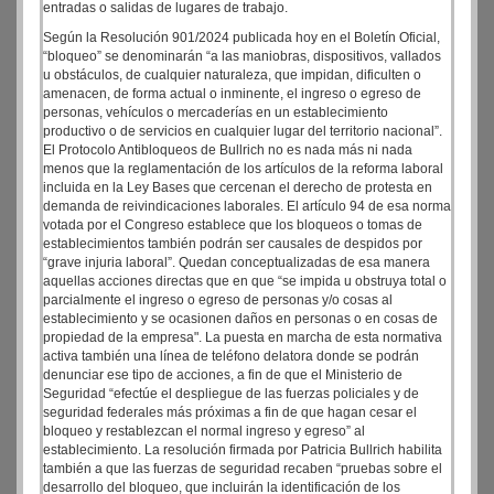
entradas o salidas de lugares de trabajo.
Según la Resolución 901/2024 publicada hoy en el Boletín Oficial,
“bloqueo” se denominarán “a las maniobras, dispositivos, vallados
u obstáculos, de cualquier naturaleza, que impidan, dificulten o
amenacen, de forma actual o inminente, el ingreso o egreso de
personas, vehículos o mercaderías en un establecimiento
productivo o de servicios en cualquier lugar del territorio nacional”.
El Protocolo Antibloqueos de Bullrich no es nada más ni nada
menos que la reglamentación de los artículos de la reforma laboral
incluida en la Ley Bases que cercenan el derecho de protesta en
demanda de reivindicaciones laborales. El artículo 94 de esa norma
votada por el Congreso establece que los bloqueos o tomas de
establecimientos también podrán ser causales de despidos por
“grave injuria laboral”. Quedan conceptualizadas de esa manera
aquellas acciones directas que en que “se impida u obstruya total o
parcialmente el ingreso o egreso de personas y/o cosas al
establecimiento y se ocasionen daños en personas o en cosas de
propiedad de la empresa". La puesta en marcha de esta normativa
activa también una línea de teléfono delatora donde se podrán
denunciar ese tipo de acciones, a fin de que el Ministerio de
Seguridad “efectúe el despliegue de las fuerzas policiales y de
seguridad federales más próximas a fin de que hagan cesar el
bloqueo y restablezcan el normal ingreso y egreso” al
establecimiento. La resolución firmada por Patricia Bullrich habilita
también a que las fuerzas de seguridad recaben “pruebas sobre el
desarrollo del bloqueo, que incluirán la identificación de los