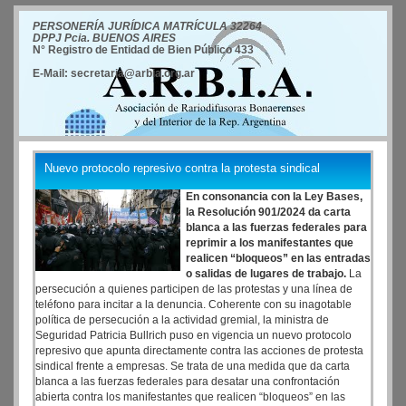
PERSONERÍA JURÍDICA MATRÍCULA 32264
DPPJ Pcia. BUENOS AIRES
N° Registro de Entidad de Bien Público 433
E-Mail: secretaria@arbia.org.ar
Nuevo protocolo represivo contra la protesta sindical
En consonancia con la Ley Bases,
la Resolución 901/2024 da carta
blanca a las fuerzas federales para
reprimir a los manifestantes que
realicen “bloqueos” en las entradas
o salidas de lugares de trabajo.
La
persecución a quienes participen de las protestas y una línea de
teléfono para incitar a la denuncia. Coherente con su inagotable
política de persecución a la actividad gremial, la ministra de
Seguridad Patricia Bullrich puso en vigencia un nuevo protocolo
represivo que apunta directamente contra las acciones de protesta
sindical frente a empresas. Se trata de una medida que da carta
blanca a las fuerzas federales para desatar una confrontación
abierta contra los manifestantes que realicen “bloqueos” en las