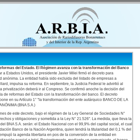
 reformas del Estado. El Régimen avanza con la transformación del Banco
r a Estados Unidos, el presidente Javier Milei firmó el decreto para
d anónima. La entidad había sido excluida del listado de empresas a
Tillard, impulsa su reforma. En septiembre, la Justicia Federal le advirtió al
 privatización deberá ir al Congreso. Se confirmó anoche la decisión del
a de reformas del Estado con la transformación del banco. El decreto
ispone en su Artículo 1° "la transformación del ente autárquico BANCO DE LA
NÓNIMA (BNA S.A.)
es de este decreto, bajo el régimen de la Ley General de Sociedades N°
rechos y obligaciones y sometida a la Ley N° 21.526". La medida, que lleva la
del BNA S.A. serán: el Estado Nacional con el 99,9% del capital social, el cual
dación Banco de la Nación Argentina, quien tendrá la titularidad del 0,1 % del
 empujó la agenda libertaria en pos de la conversión de la entidad en