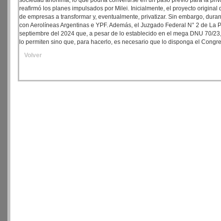
sociedad anónima, lo que podría convertirse en un paso previo para la priv
reafirmó los planes impulsados por Milei. Inicialmente, el proyecto original
de empresas a transformar y, eventualmente, privatizar. Sin embargo, dura
con Aerolíneas Argentinas e YPF. Además, el Juzgado Federal N° 2 de La Pl
septiembre del 2024 que, a pesar de lo establecido en el mega DNU 70/23,
lo permiten sino que, para hacerlo, es necesario que lo disponga el Congr
Volver