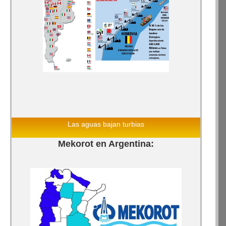
Las aguas bajan turbias
Mekorot en Argentina: