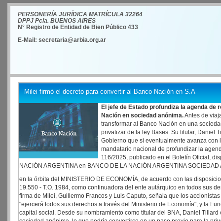
PERSONERÍA JURÍDICA MATRÍCULA 32264
DPPJ Pcia. BUENOS AIRES
N° Registro de Entidad de Bien Público 433
E-Mail: secretaria@arbia.org.ar
Milei firmó el decreto para convertir al Banco Nación en S.A
El jefe de Estado profundiza la agenda de
Nación en sociedad anónima.
Antes de viaja
transformar al Banco Nación en una socieda
privatizar de la ley Bases. Su titular, Daniel 
Gobierno que si eventualmente avanza con la
mandatario nacional de profundizar la agend
116/2025, publicado en el Boletín Oficial, d
NACIÓN ARGENTINA en BANCO DE LA NACIÓN ARGENTINA SOCIEDAD A
en la órbita del MINISTERIO DE ECONOMÍA, de acuerdo con las disposicion
19.550 - T.O. 1984, como continuadora del ente autárquico en todos sus de
firma de Milei, Guillermo Francos y Luis Caputo, señala que los accionistas 
"ejercerá todos sus derechos a través del Ministerio de Economía", y la Fun
capital social. Desde su nombramiento como titular del BNA, Daniel Tillard