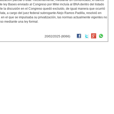
atización parcial o total. Recientemente, mediante un comunicado, el banco
 de ley Bases enviado al Congreso por Milei incluía al BNA dentro del listado
nte la discusión en el Congreso quedó excluido, de igual manera que ocurrió
ata, a cargo del juez federal subrogante Alejo Ramos Padilla, resolvió en
 en el que se impulsaba su privatización, las normas actualmente vigentes no
eso mediante una ley formal.
20/02/2025 (8066)