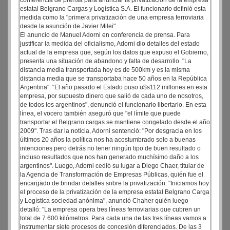
conferencia de prensa para anunciar la privatización de la empresa
estatal Belgrano Cargas y Logística S.A. El funcionario definió esta
medida como la "primera privatización de una empresa ferroviaria
desde la asunción de Javier Milei".
El anuncio de Manuel Adorni en conferencia de prensa. Para
justificar la medida del oficialismo, Adorni dio detalles del estado
actual de la empresa que, según los datos que expuso el Gobierno,
presenta una situación de abandono y falta de desarrollo. "La
distancia media transportada hoy es de 500km y es la misma
distancia media que se transportaba hace 50 años en la República
Argentina". “El año pasado el Estado puso u$s112 millones en esta
empresa, por supuesto dinero que salió de cada uno de nosotros,
de todos los argentinos", denunció el funcionario libertario. En esta
línea, el vocero también aseguró que "el límite que puede
transportar el Belgrano cargas se mantiene congelado desde el año
2009". Tras dar la noticia, Adorni sentenció: "Por desgracia en los
últimos 20 años la política nos ha acostumbrado solo a buenas
intenciones pero detrás no tener ningún tipo de buen resultado o
incluso resultados que nos han generado muchísimo daño a los
argentinos". Luego, Adorni cedió su lugar a Diego Chaer, titular de
la Agencia de Transformación de Empresas Públicas, quién fue el
encargado de brindar detalles sobre la privatización. "Iniciamos hoy
el proceso de la privatización de la empresa estatal Belgrano Carga
y Logística sociedad anónima", anunció Chaher quién luego
detalló: "La empresa opera tres líneas ferroviarias que cubren un
total de 7.600 kilómetros. Para cada una de las tres líneas vamos a
instrumentar siete procesos de concesión diferenciados. De las 3