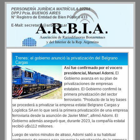
PERSONERÍA JURÍDICA MATRÍCULA 32264
DPPJ Pcia. BUENOS AIRES
N° Registro de Entidad de Bien Público 433
E-Mail: secretaria@arbia.org.ar
Trenes: el gobierno anunció la privatización del Belgrano
Cargas
Así fue confirmado por el vocero
presidencial, Manuel Adorni.
El
Gobierno avanza en su plan de
privatizaciones de empresas
estatales. El Gobierno confirmó la
primera privatización del sector
ferroviario. "Producto de la ley bases
se procederá a privatizar la empresa estatal Belgrano Cargas y
Logística SA en lo que será la primera privatización de una empresa
ferroviaria desde la asunción de Javier Milei", afirmó Adorni. El
Gobierno además aseguró que, durante 2023, la compañía estatal
recibió u$s112 millones.
Luego de varios minutos de atraso, Adorni salió a su habitual