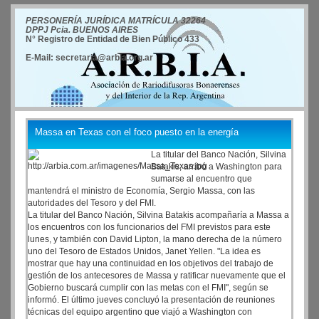
PERSONERÍA JURÍDICA MATRÍCULA 32264
DPPJ Pcia. BUENOS AIRES
N° Registro de Entidad de Bien Público 433
E-Mail: secretaria@arbia.org.ar
Massa en Texas con el foco puesto en la energía
La titular del Banco Nación, Silvina
Batakis, arribó a Washington para
sumarse al encuentro que
mantendrá el ministro de Economía, Sergio Massa, con las
autoridades del Tesoro y del FMI.
La titular del Banco Nación, Silvina Batakis acompañaría a Massa a
los encuentros con los funcionarios del FMI previstos para este
lunes, y también con David Lipton, la mano derecha de la número
uno del Tesoro de Estados Unidos, Janet Yellen. "La idea es
mostrar que hay una continuidad en los objetivos del trabajo de
gestión de los antecesores de Massa y ratificar nuevamente que el
Gobierno buscará cumplir con las metas con el FMI", según se
informó. El último jueves concluyó la presentación de reuniones
técnicas del equipo argentino que viajó a Washington con