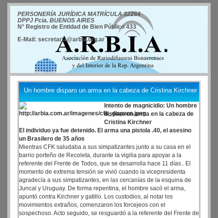
PERSONERÍA JURÍDICA MATRÍCULA 32264
DPPJ Pcia. BUENOS AIRES
N° Registro de Entidad de Bien Público 433
E-Mail: secretaria@arbia.org.ar
Un hombre disparo un arma en la cabeza de Cristina Kirchner
Intento de magnicidio: Un hombre
disparo un arma en la cabeza de
Cristina Kirchner
El individuo ya fue detenido. El arma una pistola .40, el asesino
un Brasilero de 35 años
Mientras CFK saludaba a sus simpatizantes junto a su casa en el
barrio porteño de Recoleta, durante la vigilia para apoyar a la
referente del Frente de Todos, que se desarrolla hace 11 días.. El
momento de extrema tensión se vivió cuando la vicepresidenta
agradecía a sus simpatizantes, en las cercanías de la esquina de
Juncal y Uruguay. De forma repentina, el hombre sacó el arma,
apuntó contra Kirchner y gatillo. Los custodios, al notar los
movimientos extraños, comenzaron los forcejeos con el
sospechoso. Acto seguido, se resguardó a la referente del Frente de