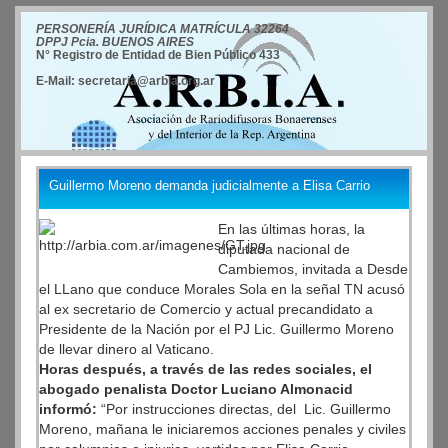
PERSONERÍA JURÍDICA MATRÍCULA 32264
DPPJ Pcia. BUENOS AIRES
N° Registro de Entidad de Bien Público 433
E-Mail: secretaria@arbia.org.ar
Guillermo Moreno demanda judicialmente a Elisa Carrio
En las últimas horas, la
diputada nacional de
Cambiemos, invitada a Desde
el LLano que conduce Morales Sola en la señal TN acusó
al ex secretario de Comercio y actual precandidato a
Presidente de la Nación por el PJ Lic. Guillermo Moreno
de llevar dinero al Vaticano.
Horas después, a través de las redes sociales, el
abogado penalista Doctor Luciano Almonacid
informó:
“Por instrucciones directas, del Lic. Guillermo
Moreno, mañana le iniciaremos acciones penales y civiles