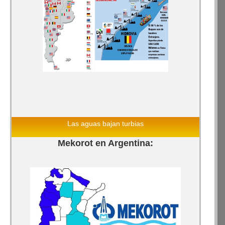
Las aguas bajan turbias
Mekorot en Argentina: