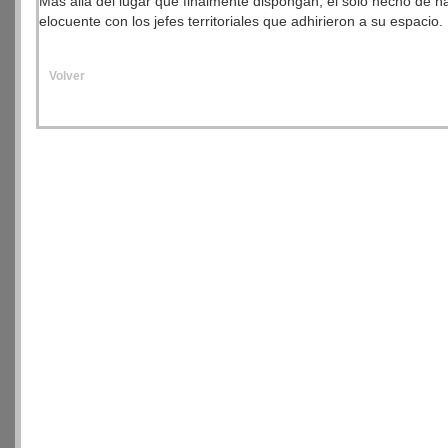
Más allá del lugar que finalmente dispongan, el sólo hecho de 
elocuente con los jefes territoriales que adhirieron a su espacio.
Volver