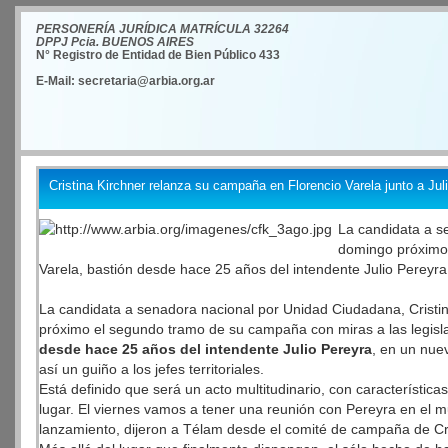
PERSONERÍA JURÍDICA MATRÍCULA 32264
DPPJ Pcia. BUENOS AIRES
N° Registro de Entidad de Bien Público 433
E-Mail: secretaria@arbia.org.ar
Cristina Kirchner relanza su campaña en Florencio Varela junto a Jul
La candidata a s
domingo próximo 
Varela, bastión desde hace 25 años del intendente Julio Pereyra
La candidata a senadora nacional por Unidad Ciudadana, Cristin
próximo el segundo tramo de su campaña con miras a las legisla
desde hace 25 años del intendente Julio Pereyra
, en un nue
así un guiño a los jefes territoriales.
Está definido que será un acto multitudinario, con característica
lugar. El viernes vamos a tener una reunión con Pereyra en el mun
lanzamiento, dijeron a Télam desde el comité de campaña de Cri